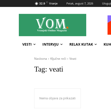
C
Petak, avgust 7, 2026
Ulogujt
32.9
Vranje
VESTI
INTERVJU
RELAX KUTAK
KUH
Naslovna
Ključne reči
Veati
Tag:
veati
Nema objava za prikazati