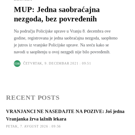
MUP: Jedna saobraćajna
nezgoda, bez povređenih
Na području Policijske uprave u Vranju 8. decembra ove
godine, registrovana je jedna saobraćajna nezgoda, saopšteno
je jutros iz vranjske Policijske uprave. Na sreću kako se
navodi u saopštenju u ovoj nezgpdi nije bilo povređenih.
ČETVRTAK, 9. DECEMBAR 2021 : 09:51
RECENT POSTS
VRANJANCI NE NASEDAJTE NA POZIVE: Još jedna
Vranjanka žrva lažnih lekara
PETAK, 7. AVGUST 2026 : 09:56