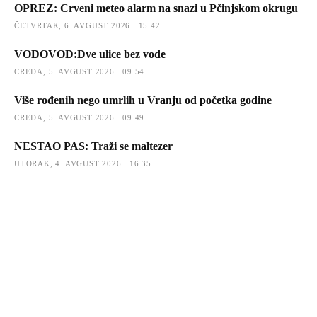
OPREZ: Crveni meteo alarm na snazi u Pčinjskom okrugu
ČETVRTAK, 6. AVGUST 2026 : 15:42
VODOVOD:Dve ulice bez vode
CREDA, 5. AVGUST 2026 : 09:54
Više rođenih nego umrlih u Vranju od početka godine
CREDA, 5. AVGUST 2026 : 09:49
NESTAO PAS: Traži se maltezer
UTORAK, 4. AVGUST 2026 : 16:35