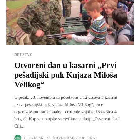
DRUŠTVO
Otvoreni dan u kasarni „Prvi
pešadijski puk Knjaza Miloša
Velikog“
U petak, 23. novembra sa početkom u 12 časova u kasarni
„Prvi pešadijski puk Knjaza Miloša Velikog“, biće
organizovano tradicionalno druženje vojnika i starešina 4.
brigade Kopnene vojske sa civilima u akciji „Otvoreni dan“.
Cilj...
ČETVRTAK, 22. NOVEMBAR 2018 : 06:57