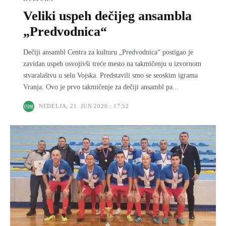
Veliki uspeh dečijeg ansambla
„Predvodnica“
Dečiji ansambl Centra za kulturu „Predvodnica“ postigao je
zavidan uspeh osvojivši treće mesto na takmičenju u izvornom
stvaralaštvu u selu Vojska. Predstavili smo se seoskim igrama
Vranja. Ovo je prvo takmičenje za dečiji ansambl pa...
NEDELJA, 21. JUN 2026 : 17:52