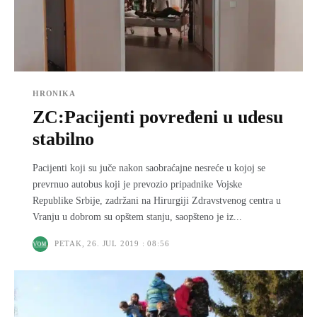
HRONIKA
ZC:Pacijenti povređeni u udesu
stabilno
Pacijenti koji su juče nakon saobraćajne nesreće u kojoj se
prevrnuo autobus koji je prevozio pripadnike Vojske
Republike Srbije, zadržani na Hirurgiji Zdravstvenog centra u
Vranju u dobrom su opštem stanju, saopšteno je iz...
PETAK, 26. JUL 2019 : 08:56