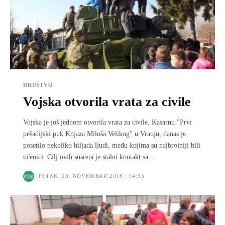
DRUŠTVO
Vojska otvorila vrata za civile
Vojska je još jednom otvorila vrata za civile. Kasarnu "Prvi
pešadijski puk Knjaza Miloša Velikog" u Vranju, danas je
posetilo nekoliko hiljada ljudi, među kojima su najbrojniji bili
učenici. Cilj ovih susreta je stalni kontakt sa...
PETAK, 23. NOVEMBAR 2018 : 14:35