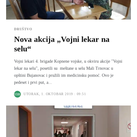
DRUŠTVO
Nova akcija „Vojni lekar na
selu“
Vojni lekari 4. brigade Kopnene vojske, u okviru akcije "Vojni
lekar na selu", posetili su meštane u selu Mali Trnovac u
opštini Bujanovac i pružili im medicinsku pomoć. Ovo je
pedeset i prvi put, a...
UTORAK, 1. OKTOBAR 2019 : 09:51