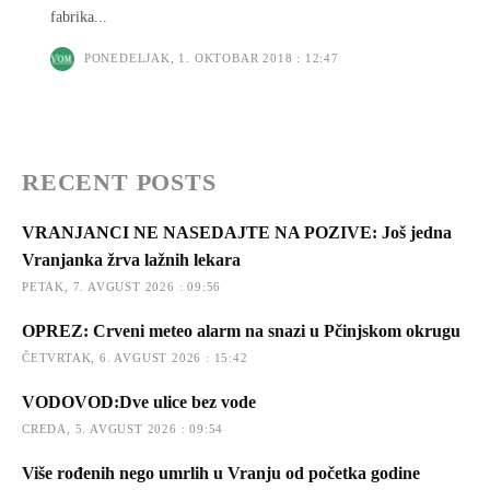
fabrika...
PONEDELJAK, 1. OKTOBAR 2018 : 12:47
RECENT POSTS
VRANJANCI NE NASEDAJTE NA POZIVE: Još jedna
Vranjanka žrva lažnih lekara
PETAK, 7. AVGUST 2026 : 09:56
OPREZ: Crveni meteo alarm na snazi u Pčinjskom okrugu
ČETVRTAK, 6. AVGUST 2026 : 15:42
VODOVOD:Dve ulice bez vode
CREDA, 5. AVGUST 2026 : 09:54
Više rođenih nego umrlih u Vranju od početka godine