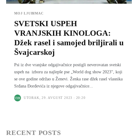
MOJ LJUBIMAC
SVETSKI USPEH
VRANJSKIH KINOLOGA:
Džek rasel i samojed briljirali u
Švajcarskoj
Psi iz dve vranjske odgajivačnice postigli neverovatan svetski
uspeh na izboru za najlepše pse „World dog show 2023“, koji
se ove godine održao u Ženevi. Ženka rase džek rasel vlasnika
Srđana Đorđevića iz njegove odgajivačnice...
UTORAK, 29. AVGUST 2023 : 20:20
RECENT POSTS