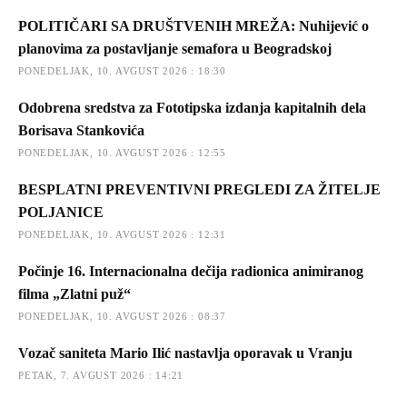
POLITIČARI SA DRUŠTVENIH MREŽA: Nuhijević o
planovima za postavljanje semafora u Beogradskoj
PONEDELJAK, 10. AVGUST 2026 : 18:30
Odobrena sredstva za Fototipska izdanja kapitalnih dela
Borisava Stankovića
PONEDELJAK, 10. AVGUST 2026 : 12:55
BESPLATNI PREVENTIVNI PREGLEDI ZA ŽITELJE
POLJANICE
PONEDELJAK, 10. AVGUST 2026 : 12:31
Počinje 16. Internacionalna dečija radionica animiranog
filma „Zlatni puž“
PONEDELJAK, 10. AVGUST 2026 : 08:37
Vozač saniteta Mario Ilić nastavlja oporavak u Vranju
PETAK, 7. AVGUST 2026 : 14:21