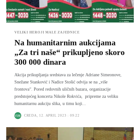
VELIKI HEROJI MALE ZAJEDNICE
Na humanitarnim aukcijama
„Za tri naše“ prikupljeno skoro
300 000 dinara
Akcija prikupljanja sredstava za lečenje Adriane Simeonove,
Snežane Stanković i Nadice Stošić odvija se na „više
frontova“. Pored redovnih uličnih bazara, organizacije
predstojećeg koncerta Nikole Rokvića, pripreme za veliku
humanitarnu aukciju slika, u timu koji...
CREDA, 12. APRIL 2023 : 09:22