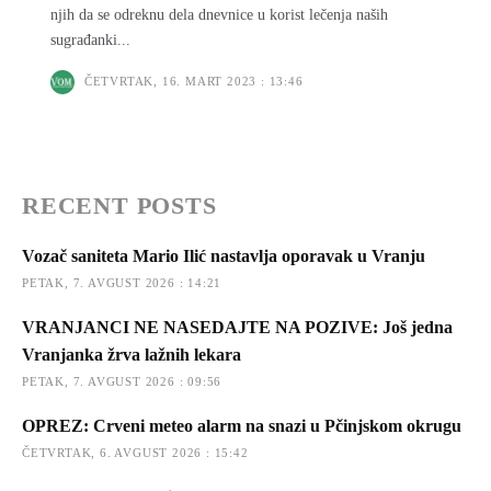
njih da se odreknu dela dnevnice u korist lečenja naših
sugrađanki...
ČETVRTAK, 16. MART 2023 : 13:46
RECENT POSTS
Vozač saniteta Mario Ilić nastavlja oporavak u Vranju
PETAK, 7. AVGUST 2026 : 14:21
VRANJANCI NE NASEDAJTE NA POZIVE: Još jedna
Vranjanka žrva lažnih lekara
PETAK, 7. AVGUST 2026 : 09:56
OPREZ: Crveni meteo alarm na snazi u Pčinjskom okrugu
ČETVRTAK, 6. AVGUST 2026 : 15:42