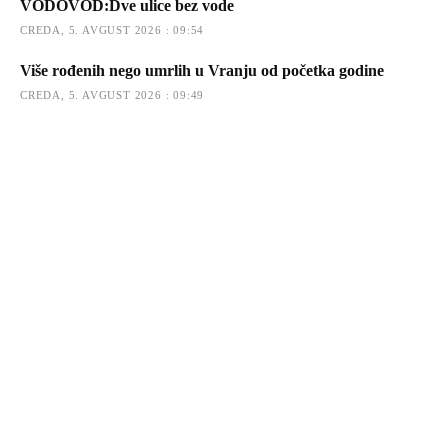
VODOVOD:Dve ulice bez vode
CREDA, 5. AVGUST 2026 : 09:54
Više rođenih nego umrlih u Vranju od početka godine
CREDA, 5. AVGUST 2026 : 09:49