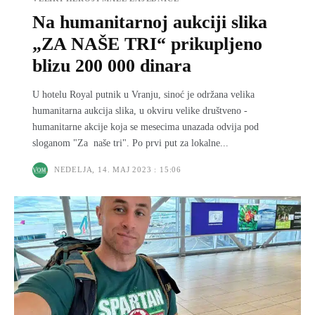
Na humanitarnoj aukciji slika
„ZA NAŠE TRI“ prikupljeno
blizu 200 000 dinara
U hotelu Royal putnik u Vranju, sinoć je održana velika
humanitarna aukcija slika, u okviru velike društveno -
humanitarne akcije koja se mesecima unazada odvija pod
sloganom "Za naše tri". Po prvi put za lokalne...
NEDELJA, 14. MAJ 2023 : 15:06