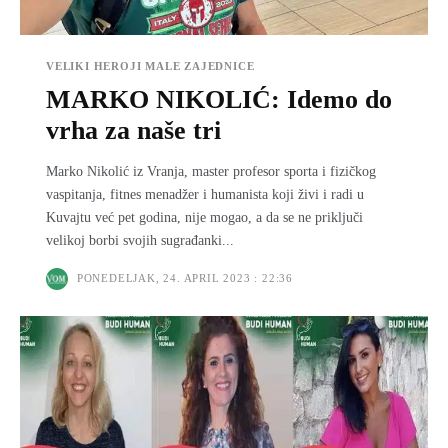
VELIKI HEROJI MALE ZAJEDNICE
MARKO NIKOLIĆ: Idemo do
vrha za naše tri
Marko Nikolić iz Vranja, master profesor sporta i fizičkog
vaspitanja, fitnes menadžer i humanista koji živi i radi u
Kuvajtu već pet godina, nije mogao, a da se ne priključi
velikoj borbi svojih sugrađanki...
PONEDELJAK, 24. APRIL 2023 : 22:36