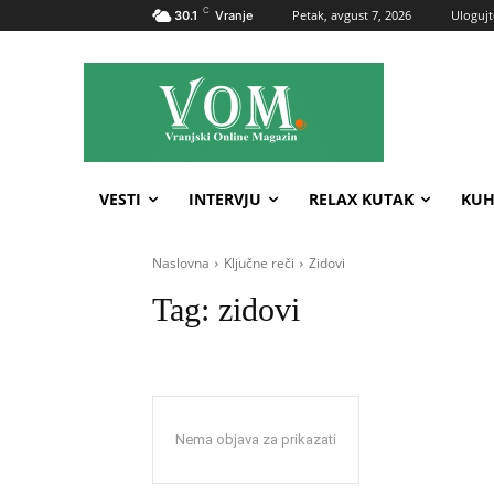
C
Petak, avgust 7, 2026
Ulogujt
30.1
Vranje
VESTI
INTERVJU
RELAX KUTAK
KUH
Naslovna
Ključne reči
Zidovi
Tag:
zidovi
Nema objava za prikazati