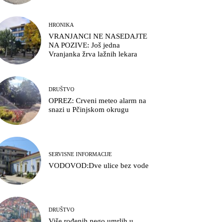
HRONIKA
VRANJANCI NE NASEDAJTE
NA POZIVE: Još jedna
Vranjanka žrva lažnih lekara
DRUŠTVO
OPREZ: Crveni meteo alarm na
snazi u Pčinjskom okrugu
SERVISNE INFORMACIJE
VODOVOD:Dve ulice bez vode
DRUŠTVO
Više rođenih nego umrlih u