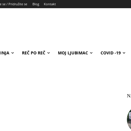
e se / Pridružite se
Blog
Kontakt
INJA
REČ PO REČ
MOJ LJUBIMAC
COVID -19
N