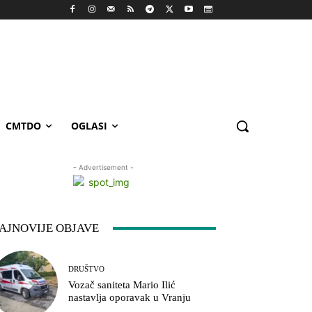
CMTDO
OGLASI
- Advertisement -
AJNOVIJE OBJAVE
DRUŠTVO
Vozač saniteta Mario Ilić
nastavlja oporavak u Vranju