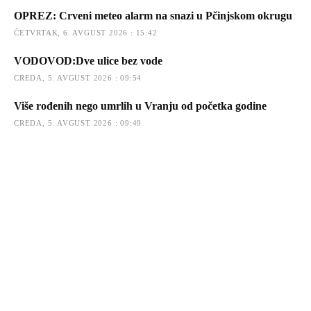
OPREZ: Crveni meteo alarm na snazi u Pčinjskom okrugu
ČETVRTAK, 6. AVGUST 2026 : 15:42
VODOVOD:Dve ulice bez vode
CREDA, 5. AVGUST 2026 : 09:54
Više rođenih nego umrlih u Vranju od početka godine
CREDA, 5. AVGUST 2026 : 09:49