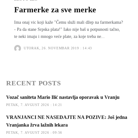
Farmerke za sve merke
Ima onaj vic koji kaže "Čemu služi mali džep na farmerkama?
- Pa da stane Srpska plata!" Iako nije baš u potpunosti tačno,
te neki imaju i mnogo veće plate, za koje treba ne...
UTORAK, 26. NOVEMBAR 2019 : 14:43
RECENT POSTS
Vozač saniteta Mario Ilić nastavlja oporavak u Vranju
PETAK, 7. AVGUST 2026 : 14:21
VRANJANCI NE NASEDAJTE NA POZIVE: Još jedna
Vranjanka žrva lažnih lekara
PETAK, 7. AVGUST 2026 : 09:56