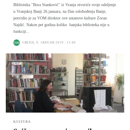
Biblioteka "Bora Stanković" iz Vranja otvoriće svoje odeljenje
u Vranjskoj Banji 26.januara, na Dan oslobođenja Banje,
potvrdio je za VOM direktor ove ustanove kulture Zoran
Najdić. Nakon pet godina koliko banjska biblioteka nije u
funkciji...
CREDA, 9. JANUAR 2019 : 11:40
KULTURA