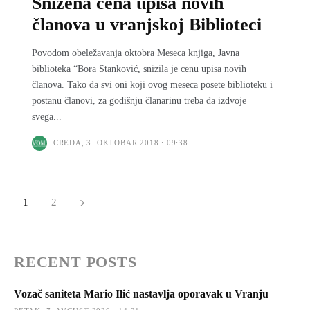
Snižena cena upisa novih
članova u vranjskoj Biblioteci
Povodom obeležavanja oktobra Meseca knjiga, Javna
biblioteka “Bora Stanković, snizila je cenu upisa novih
članova. Tako da svi oni koji ovog meseca posete biblioteku i
postanu članovi, za godišnju članarinu treba da izdvoje
svega...
CREDA, 3. OKTOBAR 2018 : 09:38
1
2
RECENT POSTS
Vozač saniteta Mario Ilić nastavlja oporavak u Vranju