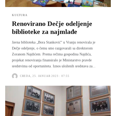
KULTURA
Renovirano Dečje odeljenje
biblioteke za najmlađe
Javna biblioteka „Bora Stanković“ u Vranju renovirala je
Dečje odeljenje, o čemu smo razgovarali sa direktorom
Zoranom Najdićem. Prema rečima gospodina Najdića,
projekat renoviranja finansiralo je Ministarstvo pravde
sredstvima od oportuniteta. Iznos uloženih sredstava za...
CREDA, 25. JANUAR 2023 : 07:55