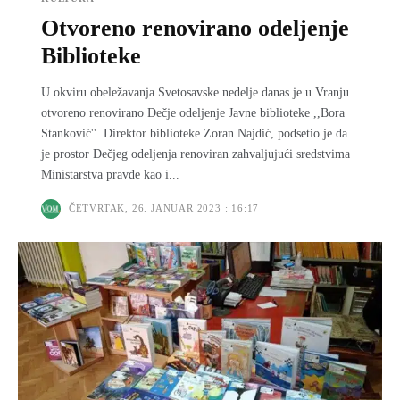
Otvoreno renovirano odeljenje
Biblioteke
U okviru obeležavanja Svetosavske nedelјe danas je u Vranju
otvoreno renovirano Dečje odelјenje Javne biblioteke ,,Bora
Stanković''. Direktor biblioteke Zoran Najdić, podsetio je da
je prostor Dečjeg odelјenja renoviran zahvalјujući sredstvima
Ministarstva pravde kao i...
ČETVRTAK, 26. JANUAR 2023 : 16:17