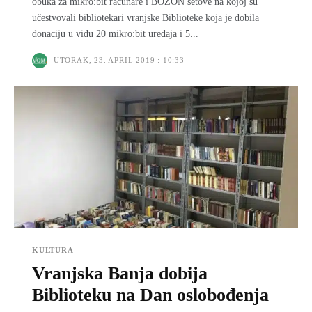
obuka za mikro:bit računare i BOZON setove na kojoj su
učestvovali bibliotekari vranjske Biblioteke koja je dobila
donaciju u vidu 20 mikro:bit uređaja i 5...
UTORAK, 23. APRIL 2019 : 10:33
KULTURA
Vranjska Banja dobija
Biblioteku na Dan oslobođenja