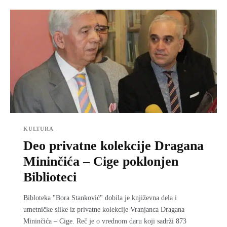
KULTURA
Deo privatne kolekcije Dragana
Mininčića – Cige poklonjen
Biblioteci
Bibloteka "Bora Stanković" dobila je književna dela i
umetničke slike iz privatne kolekcije Vranjanca Dragana
Mininčića – Cige. Reč je o vrednom daru koji sadrži 873