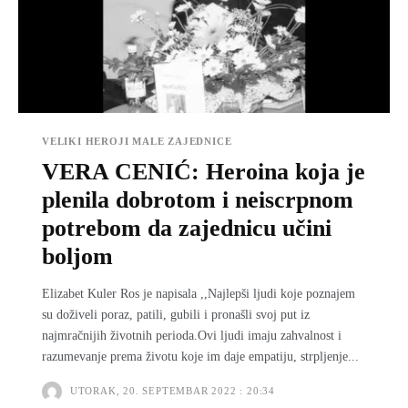
VELIKI HEROJI MALE ZAJEDNICE
VERA CENIĆ: Heroina koja je
plenila dobrotom i neiscrpnom
potrebom da zajednicu učini
boljom
Elizabet Kuler Ros je napisala ,,Najlepši ljudi koje poznajem
su doživeli poraz, patili, gubili i pronašli svoj put iz
najmračnijih životnih perioda.Ovi ljudi imaju zahvalnost i
razumevanje prema životu koje im daje empatiju, strpljenje...
UTORAK, 20. SEPTEMBAR 2022 : 20:34