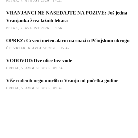
PETAK, 7. AVGUST 2026 : 14:21
VRANJANCI NE NASEDAJTE NA POZIVE: Još jedna
Vranjanka žrva lažnih lekara
PETAK, 7. AVGUST 2026 : 09:56
OPREZ: Crveni meteo alarm na snazi u Pčinjskom okrugu
ČETVRTAK, 6. AVGUST 2026 : 15:42
VODOVOD:Dve ulice bez vode
CREDA, 5. AVGUST 2026 : 09:54
Više rođenih nego umrlih u Vranju od početka godine
CREDA, 5. AVGUST 2026 : 09:49