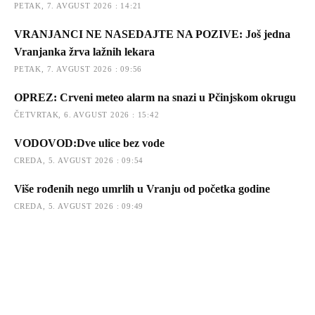
PETAK, 7. AVGUST 2026 : 14:21
VRANJANCI NE NASEDAJTE NA POZIVE: Još jedna
Vranjanka žrva lažnih lekara
PETAK, 7. AVGUST 2026 : 09:56
OPREZ: Crveni meteo alarm na snazi u Pčinjskom okrugu
ČETVRTAK, 6. AVGUST 2026 : 15:42
VODOVOD:Dve ulice bez vode
CREDA, 5. AVGUST 2026 : 09:54
Više rođenih nego umrlih u Vranju od početka godine
CREDA, 5. AVGUST 2026 : 09:49