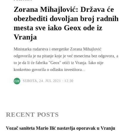
Zorana Mihajlović: Država će
obezbediti dovoljan broj radnih
mesta sve iako Geox ode iz
Vranja
Ministarka rudarstva i energetike Zorana Mihajlović
odgovorila je na pitanje koje je već mesecima bez odgovora, a
to je da li će fabrika "Geox" otići iz Vranja. Iako nije
konkretno govorila o odlasku investitora...
SUBOTA, 24. JUL 2021 : 12:30
RECENT POSTS
Vozač saniteta Mario Ilić nastavlja oporavak u Vranju