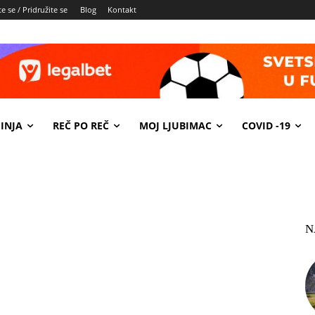
e se / Pridružite se
Blog
Kontakt
INJA
REČ PO REČ
MOJ LJUBIMAC
COVID -19
N