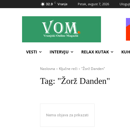
C
Petak, avgust 7, 2026
Ulogujt
32.9
Vranje
VESTI
INTERVJU
RELAX KUTAK
KUH
Naslovna
Ključne reči
"Žorž Danden"
Tag:
"Žorž Danden"
Nema objava za prikazati