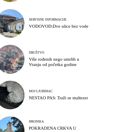
SERVISNE INFORMACIJE
VODOVOD:Dve ulice bez vode
DRUŠTVO
Više rođenih nego umrlih u
Vranju od početka godine
MOJ LJUBIMAC
NESTAO PAS: Traži se maltezer
HRONIKA
POKRADENA CRKVA U