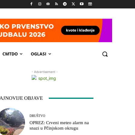
CMTDO
OGLASI
- Advertisement -
AJNOVIJE OBJAVE
DRUŠTVO
OPREZ: Crveni meteo alarm na
snazi u Pčinjskom okrugu