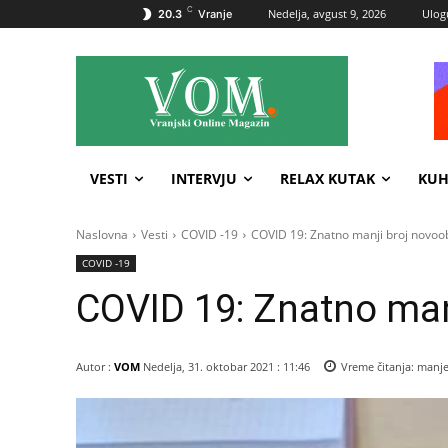
C
Nedelja, avgust 9, 2026
Ulogu
20.3
Vranje
VESTI
INTERVJU
RELAX KUTAK
KUH
Naslovna
Vesti
COVID -19
COVID 19: Znatno manji broj novoob
COVID -19
COVID 19: Znatno man
Autor :
VOM
Nedelja, 31. oktobar 2021 : 11:46
Vreme čitanja:
manje