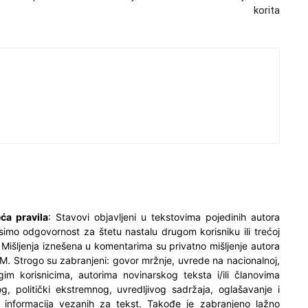
korita
ća pravila
: Stavovi objavljeni u tekstovima pojedinih autora
simo odgovornost za štetu nastalu drugom korisniku ili trećoj
. Mišljenja iznešena u komentarima su privatno mišljenje autora
M. Strogo su zabranjeni: govor mržnje, uvrede na nacionalnoj,
ugim korisnicima, autorima novinarskog teksta i/ili članovima
og, politički ekstremnog, uvredljivog sadržaja, oglašavanje i
h informacija vezanih za tekst. Takođe je zabranjeno lažno