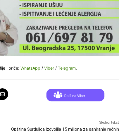
ije i priče:
WhatsApp
/
Viber
/
Telegram
.
Sledeći tekst
Opština Surdulica izdvojila 15 miliona za saniranje rečnih