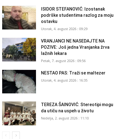
ISIDOR STEFANOVIĆ: Izostanak
podrške studentima razlog za moju
ostavku
Utorak, 4. avgust 2026 : 09:29
VRANJANCI NE NASEDAJTE NA
POZIVE: Još jedna Vranjanka žrva
lažnih lekara
Petak, 7. avgust 2026 : 09:56
NESTAO PAS: Traži se maltezer
Utorak, 4. avgust 2026 : 16:35
TEREZA ŠAINOVIĆ: Stereotipi mogu
da utiču na uspeh u životu
Nedelja, 2. avgust 2026 : 11:10