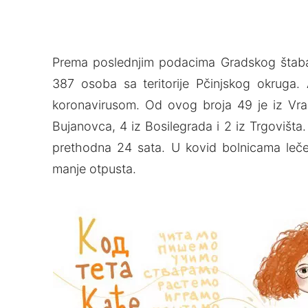
Prema poslednjim podacima Gradskog štaba z
387 osoba sa teritorije Pčinjskog okruga
koronavirusom. Od ovog broja 49 je iz Vran
Bujanovca, 4 iz Bosilegrada i 2 iz Trgovišt
prethodna 24 sata. U kovid bolnicama leče 
manje otpusta.