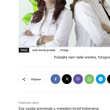
TAGS
vesti kovid presek
Vranje
Pošaljite nam Vaše snimke, fotograf
Објави
Prethodni tekst
Dve osobe preminule u vranjskim kovid bolnicama