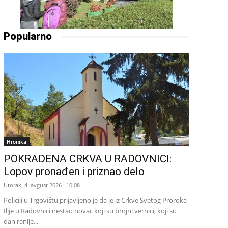
Popularno
Hronika
POKRADENA CRKVA U RADOVNICI:
Lopov pronađen i priznao delo
Utorak, 4. avgust 2026 : 10:08
Policiji u Trgovištu prijavljeno je da je iz Crkve Svetog Proroka
Ilije u Radovnici nestao novac koji su brojni vernici, koji su
dan ranije...