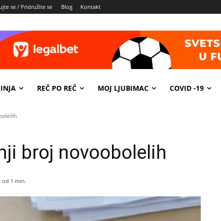
jte se / Pridružite se
Blog
Kontakt
INJA
REČ PO REČ
MOJ LJUBIMAC
COVID -19
olelih
ji broj novoobolelih
 od 1
min.