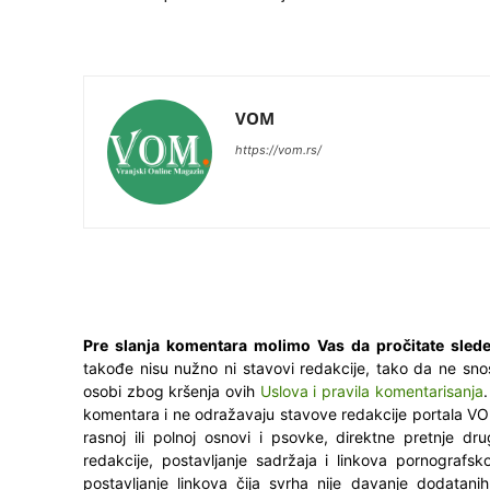
VOM
https://vom.rs/
Pre slanja komentara molimo Vas da pročitate slede
takođe nisu nužno ni stavovi redakcije, tako da ne sno
osobi zbog kršenja ovih
Uslova i pravila komentarisanja
komentara i ne odražavaju stavove redakcije portala VO
rasnoj ili polnoj osnovi i psovke, direktne pretnje dr
redakcije, postavljanje sadržaja i linkova pornografsk
postavljanje linkova čija svrha nije davanje dodatani