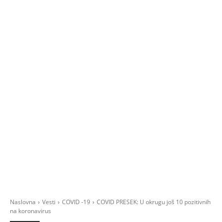
Naslovna
Vesti
COVID -19
COVID PRESEK: U okrugu još 10 pozitivnih
na koronavirus