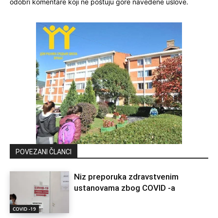
odobri komentare koji ne poštuju gore navedene uslove.
POVEZANI ČLANCI
Niz preporuka zdravstvenim
ustanovama zbog COVID -a
COVID -19