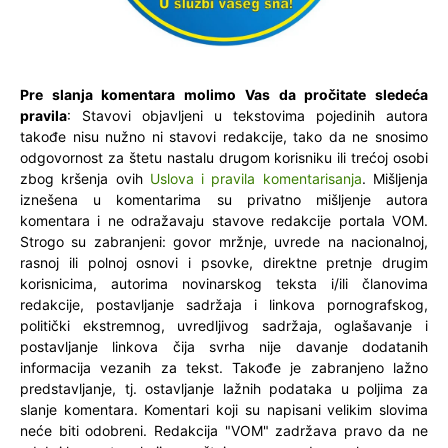
Pre slanja komentara molimo Vas da pročitate sledeća
pravila
: Stavovi objavljeni u tekstovima pojedinih autora
takođe nisu nužno ni stavovi redakcije, tako da ne snosimo
odgovornost za štetu nastalu drugom korisniku ili trećoj osobi
zbog kršenja ovih
Uslova i pravila komentarisanja
. Mišljenja
iznešena u komentarima su privatno mišljenje autora
komentara i ne odražavaju stavove redakcije portala VOM.
Strogo su zabranjeni: govor mržnje, uvrede na nacionalnoj,
rasnoj ili polnoj osnovi i psovke, direktne pretnje drugim
korisnicima, autorima novinarskog teksta i/ili članovima
redakcije, postavljanje sadržaja i linkova pornografskog,
politički ekstremnog, uvredljivog sadržaja, oglašavanje i
postavljanje linkova čija svrha nije davanje dodatanih
informacija vezanih za tekst. Takođe je zabranjeno lažno
predstavljanje, tj. ostavljanje lažnih podataka u poljima za
slanje komentara. Komentari koji su napisani velikim slovima
neće biti odobreni. Redakcija "VOM" zadržava pravo da ne