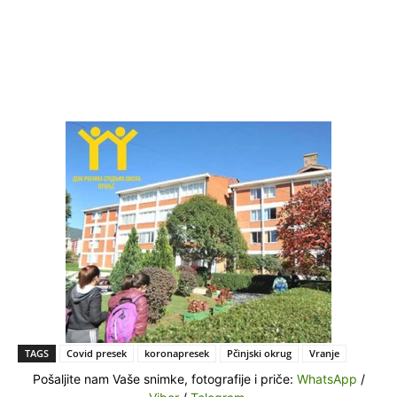
TAGS
Covid presek
koronapresek
Pčinjski okrug
Vranje
Pošaljite nam Vaše snimke, fotografije i priče:
WhatsApp
/