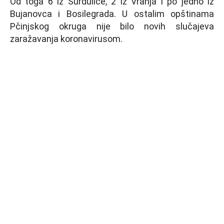
Od toga 6 iz Surdulice, 2 iz Vranja i po jedno iz
Bujanovca i Bosilegrada. U ostalim opštinama
Pčinjskog okruga nije bilo novih slučajeva
zaražavanja koronavirusom.