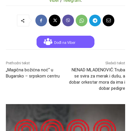
Viber
/
Telegram
.
Prethodni tekst
Sledeći tekst
„Magična božićna noć“ u
NENAD MLADENOVIĆ:Truba
Bugarsko – srpskom centru
se svira za merak i dušu, a
dobar orkestar mora da ima i
dobar pedigre