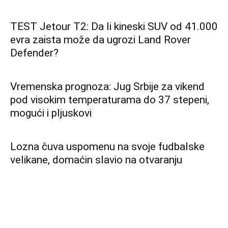
Direktorka „Batuta”: Registrovani prvi
slučajevi groznice zapadnog Nila, nema
razloga za zabrinutost