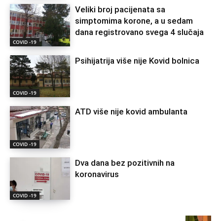
Veliki broj pacijenata sa
simptomima korone, a u sedam
dana registrovano svega 4 slučaja
COVID -19
Psihijatrija više nije Kovid bolnica
COVID -19
ATD više nije kovid ambulanta
COVID -19
Dva dana bez pozitivnih na
koronavirus
COVID -19