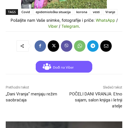
TAGS
Covid
epidemiološka situacija
korona
vesti
Vranje
Pošaljite nam Vaše snimke, fotografije i priče:
WhatsApp
/
Viber
/
Telegram
.
Prethodni tekst
Sledeći tekst
„Dani Vranja“ menjaju režim
POČELI DANI VRANJA: Etno
saobraćaja
sajam, salon knjiga i letnji
atelje