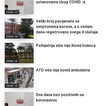
ustanovama zbog COVID -a
COVID -19
Veliki broj pacijenata sa
simptomima korone, a u sedam
dana registrovano svega 4 slučaja
COVID -19
Psihijatrija više nije Kovid bolnica
COVID -19
ATD više nije kovid ambulanta
COVID -19
Dva dana bez pozitivnih na
koronavirus