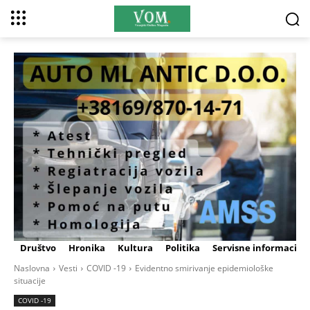
Društvo
Hronika
Kultura
Politika
Servisne informacije
Naslovna
Vesti
COVID -19
Evidentno smirivanje epidemiološke
situacije
COVID -19