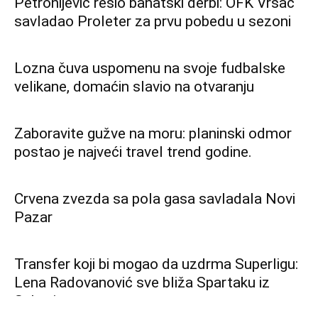
Petronijević rešio banatski derbi: OFK Vršac
savladao Proleter za prvu pobedu u sezoni