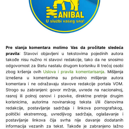
Pre slanja komentara molimo Vas da pročitate sledeća
pravila
: Stavovi objavljeni u tekstovima pojedinih autora
takođe nisu nužno ni stavovi redakcije, tako da ne snosimo
odgovornost za štetu nastalu drugom korisniku ili trećoj osobi
zbog kršenja ovih
Uslova i pravila komentarisanja
. Mišljenja
iznešena u komentarima su privatno mišljenje autora
komentara i ne odražavaju stavove redakcije portala VOM.
Strogo su zabranjeni: govor mržnje, uvrede na nacionalnoj,
rasnoj ili polnoj osnovi i psovke, direktne pretnje drugim
korisnicima, autorima novinarskog teksta i/ili članovima
redakcije, postavljanje sadržaja i linkova pornografskog,
politički ekstremnog, uvredljivog sadržaja, oglašavanje i
postavljanje linkova čija svrha nije davanje dodatanih
informacija vezanih za tekst. Takođe je zabranjeno lažno