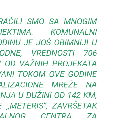
RAČILI SMO SA MNOGIM
JEKTIMA. KOMUNALNI
DINU JE JOŠ OBIMNIJI U
DNE, VREDNOSTI 706
I OD VAŽNIH PROJEKATA
OVANI TOKOM OVE GODINE
ALIZACIONE MREŽE NA
NJA U DUŽINI OD 142 KM,
 ,,METERIS”, ZAVRŠETAK
ONALNOG CENTRA ZA