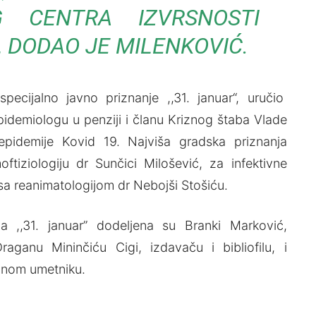
G CENTRA IZVRSNOSTI
”, DODAO JE MILENKOVIĆ.
ecijalno javno priznanje ,,31. januar“, uručio
pidemiologu u penziji i članu Kriznog štaba Vlade
 epidemije Kovid 19. Najviša gradska priznanja
tiziologiju dr Sunčici Milošević, za infektivne
 sa reanimatologijom dr Nebojši Stošiću.
ja ,,31. januar” dodeljena su Branki Marković,
Draganu Mininčiću Cigi, izdavaču i bibliofilu, i
lnom umetniku.