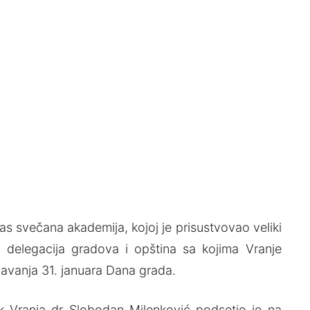
as svečana akademija, kojoj je prisustvovao veliki
i delegacija gradova i opština sa kojima Vranje
žavanja 31. januara Dana grada.
 Vranja dr Slobodan Milenković podsetio je na