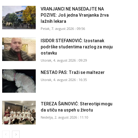
VRANJANCI NE NASEDAJTE NA
POZIVE: Još jedna Vranjanka žrva
lažnih lekara
Petak, 7. avgust 2026 : 09:56
ISIDOR STEFANOVIĆ: Izostanak
podrške studentima razlog za moju
ostavku
Utorak, 4. avgust 2026 : 09:29
NESTAO PAS: Traži se maltezer
Utorak, 4. avgust 2026 : 16:35
TEREZA ŠAINOVIĆ: Stereotipi mogu
da utiču na uspeh u životu
Nedelja, 2. avgust 2026 : 11:10