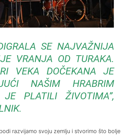
DIGRALA SE NAJVAŽNIJA
JE VRANJA OD TURAKA.
IRI VEKA DOČEKANA JE
JUĆI NAŠIM HRABRIM
JE PLATILI ŽIVOTIMA”,
NIK.
odi razvijamo svoju zemlju i stvorimo što bolje