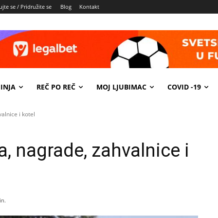
jte se / Pridružite se
Blog
Kontakt
INJA
REČ PO REČ
MOJ LJUBIMAC
COVID -19
lnice i kotel
 nagrade, zahvalnice i
n.