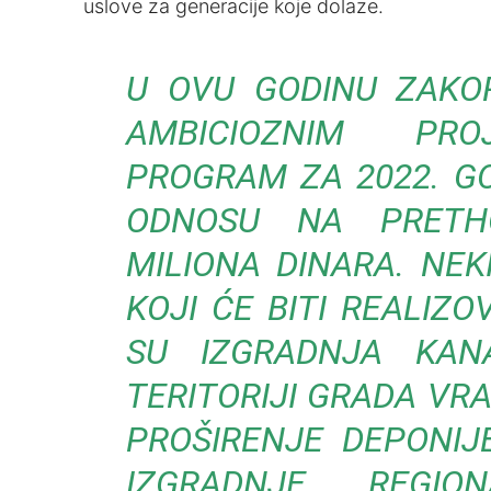
uslove za generacije koje dolaze.
U OVU GODINU ZAKO
AMBICIOZNIM PRO
PROGRAM ZA 2022. GO
ODNOSU NA PRETHO
MILIONA DINARA. NEK
KOJI ĆE BITI REALIZ
SU IZGRADNJA KAN
TERITORIJI GRADA VRA
PROŠIRENJE DEPONIJE
IZGRADNJE REGI