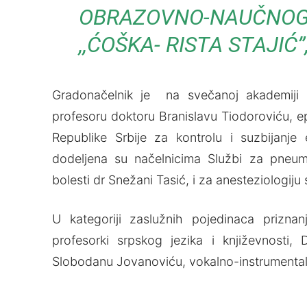
OBRAZOVNO-NAUČNO
,,ĆOŠKA- RISTA STAJIĆ
Gradonačelnik je na svečanoj akademiji sp
profesoru doktoru Branislavu Tiodoroviću, e
Republike Srbije za kontrolu i suzbijanje
dodeljena su načelnicima Službi za pneumof
bolesti dr Snežani Tasić, i za anesteziologiju
U kategoriji zaslužnih pojedinaca priznan
profesorki srpskog jezika i književnosti, 
Slobodanu Jovanoviću, vokalno-instrumenta