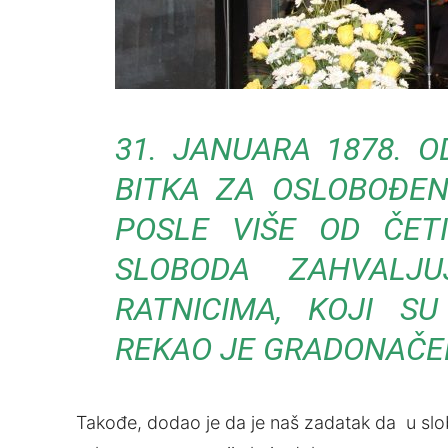
31. JANUARA 1878. O
BITKA ZA OSLOBOĐEN
POSLE VIŠE OD ČET
SLOBODA ZAHVALJU
RATNICIMA, KOJI SU 
REKAO JE GRADONAČEL
Takođe, dodao je da je naš zadatak da u slob