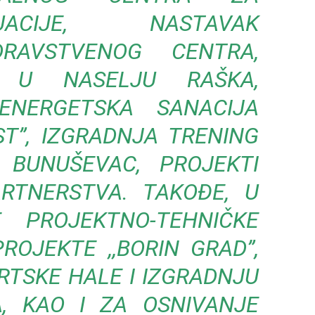
ACIJE, NASTAVAK
DRAVSTVENOG CENTRA,
A U NASELJU RAŠKA,
ENERGETSKA SANACIJA
ST”, IZGRADNJA TRENING
BUNUŠEVAC, PROJEKTI
RTNERSTVA. TAKOĐE, U
 PROJEKTNO-TEHNIČKE
OJEKTE ,,BORIN GRAD”,
TSKE HALE I IZGRADNJU
, KAO I ZA OSNIVANJE