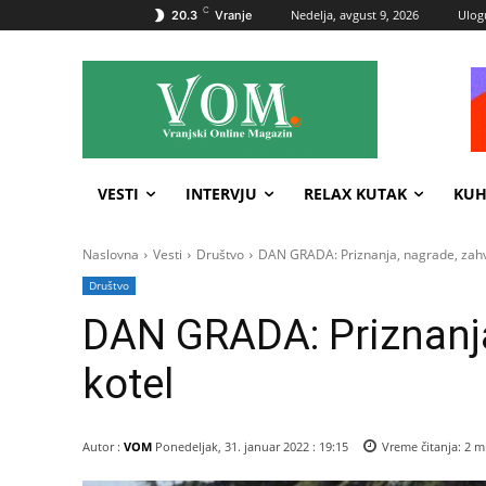
C
Nedelja, avgust 9, 2026
Ulogu
20.3
Vranje
VESTI
INTERVJU
RELAX KUTAK
KUH
Naslovna
Vesti
Društvo
DAN GRADA: Priznanja, nagrade, zahva
Društvo
DAN GRADA: Priznanja,
kotel
Autor :
VOM
Ponedeljak, 31. januar 2022 : 19:15
Vreme čitanja:
2
mi