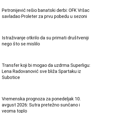
Petronijević rešio banatski derbi: OFK Vršac
savladao Proleter za prvu pobedu u sezoni
Istraživanje otkrilo da su primati društveniji
nego što se mislilo
Transfer koji bi mogao da uzdrma Superligu:
Lena Radovanović sve bliža Spartaku iz
Subotice
Vremenska prognoza za ponedeljak 10.
avgust 2026: Sutra pretežno sunčano i
veoma toplo