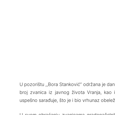
U pozorištu ,,Bora Stanković” održana je dan
broj zvanica iz javnog života Vranja, kao 
uspešno sarađuje, što je i bio vrhunaz obele
U svom obraćanju zvanicama gradonačelnik