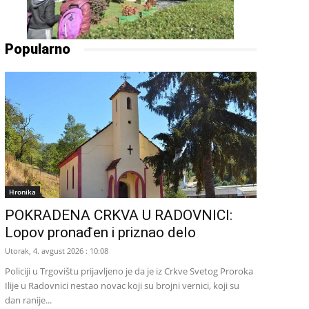
Popularno
Hronika
POKRADENA CRKVA U RADOVNICI:
Lopov pronađen i priznao delo
Utorak, 4. avgust 2026 : 10:08
Policiji u Trgovištu prijavljeno je da je iz Crkve Svetog Proroka
Ilije u Radovnici nestao novac koji su brojni vernici, koji su
dan ranije...