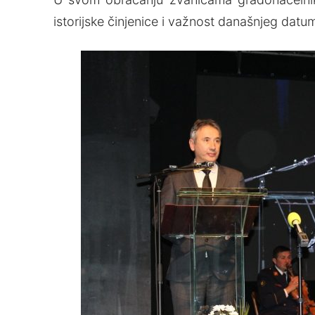
istorijske činjenice i važnost današnjeg datu