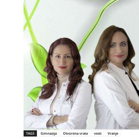
TAGS
Gimnazija
Otvorena vrata
vesti
Vranje