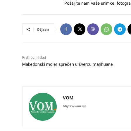
Pošaljite nam Vaše snimke, fotograf
Објави
Prethodni tekst
Makedonski moler sprečen u švercu marihuane
VOM
https://vom.rs/