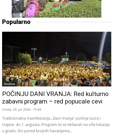
Popularno
Društvo
POČINJU DANI VRANJA: Red kulturno
zabavni program – red popucale cevi
Creda, 29. jul 2026 : 15:44
Tradicionalna manifestacija ,,Dani Vranja” počinje sutra i
trajaće do 1. avgusta. Program će se dešavati na više lokacija
u gradu, što pored brojnih havarijama...