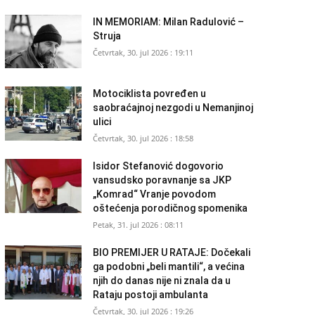
IN MEMORIAM: Milan Radulović –
Struja
Četvrtak, 30. jul 2026 : 19:11
Motociklista povređen u
saobraćajnoj nezgodi u Nemanjinoj
ulici
Četvrtak, 30. jul 2026 : 18:58
Isidor Stefanović dogovorio
vansudsko poravnanje sa JKP
„Komrad“ Vranje povodom
oštećenja porodičnog spomenika
Petak, 31. jul 2026 : 08:11
BIO PREMIJER U RATAJE: Dočekali
ga podobni „beli mantili“, a većina
njih do danas nije ni znala da u
Rataju postoji ambulanta
Četvrtak, 30. jul 2026 : 19:26