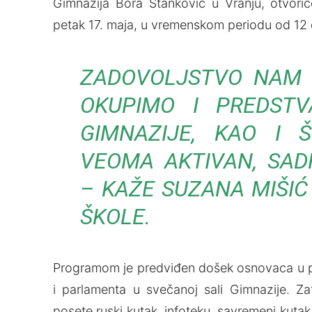
Gimnazija Bora Stanković u Vranju, otvorić
petak 17. maja, u vremenskom periodu od 12 d
ZADOVOLЈSTVO NAM J
OKUPIMO I PREDST
GIMNAZIJE, KAO I Š
VEOMA AKTIVAN, SAD
– KAŽE SUZANA MIŠIĆ
ŠKOLE.
Programom je predviđen došek osnovaca u po
i parlamenta u svečanoj sali Gimnazije. Za
posete ruski kutak, infoteku, savremeni kutak,