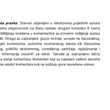
ća pravila
: Stavovi objavljeni u tekstovima pojedinih autora
simo odgovornost za štetu nastalu drugom korisniku ili trećoj
. Mišljenja iznešena u komentarima su privatno mišljenje autora
M. Strogo su zabranjeni: govor mržnje, uvrede na nacionalnoj,
ugim korisnicima, autorima novinarskog teksta i/ili članovima
og, politički ekstremnog, uvredljivog sadržaja, oglašavanje i
h informacija vezanih za tekst. Takođe je zabranjeno lažno
 za slanje komentara. Komentari koji su napisani velikim slovima
ne odobri komentare koji ne poštuju gore navedene uslove.