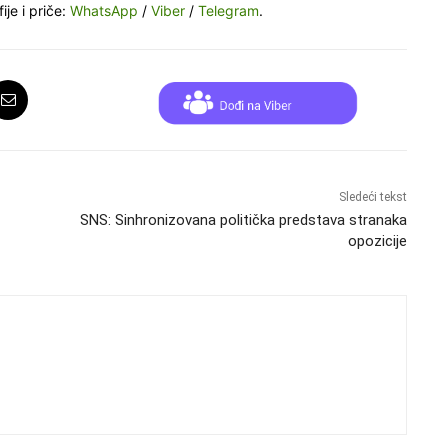
ije i priče:
WhatsApp
/
Viber
/
Telegram
.
Sledeći tekst
SNS: Sinhronizovana politička predstava stranaka
opozicije