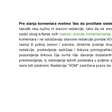
Pre slanja komentara molimo Vas da pročitate slede
takođe nisu nužno ni stavovi redakcije, tako da ne sno
osobi zbog kršenja ovih
Uslova i pravila komentarisanja
komentara i ne odražavaju stavove redakcije portala VO
rasnoj ili polnoj osnovi i psovke, direktne pretnje dr
redakcije, postavljanje sadržaja i linkova pornografsk
postavljanje linkova čija svrha nije davanje dodatani
predstavljanje, tj. ostavljanje lažnih podataka u poljima
neće biti odobreni. Redakcija "VOM" zadržava pravo da 