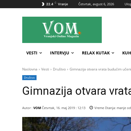
C
Četvrtak, avgust 6, 2026
Ulog
22.4
Vranje
VESTI
INTERVJU
RELAX KUTAK
KUH
Naslovna
Vesti
Društvo
Gimnazija otvara vrata budućim učen
Društvo
Gimnazija otvara vra
Autor :
VOM
Četvrtak, 16. maj 2019 : 12:13
Vreme čitanja:
manje od