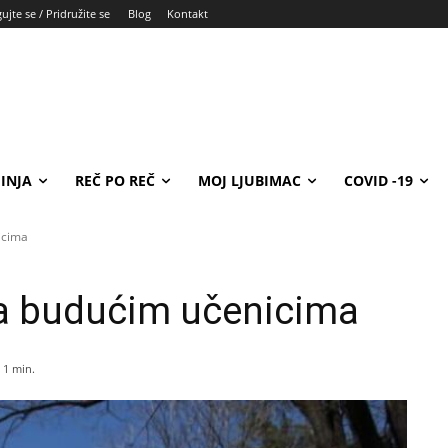
ujte se / Pridružite se
Blog
Kontakt
INJA
REČ PO REČ
MOJ LJUBIMAC
COVID -19
icima
ta budućim učenicima
 1
min.