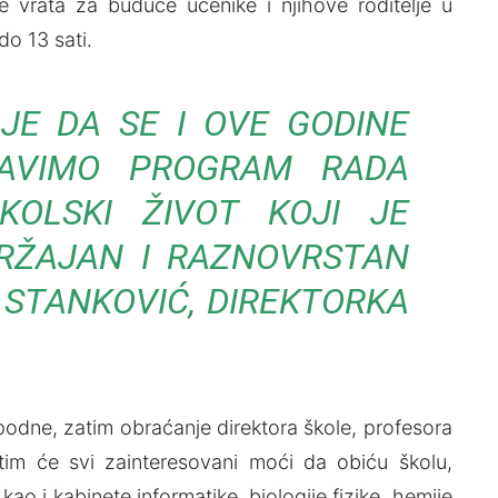
e vrata za buduće učenike i njihove roditelje u
o 13 sati.
E DA SE I OVE GODINE
VAVIMO PROGRAM RADA
KOLSKI ŽIVOT KOJI JE
RŽAJAN I RAZNOVRSTAN
 STANKOVIĆ, DIREKTORKA
dne, zatim obraćanje direktora škole, profesora
tim će svi zainteresovani moći da obiću školu,
kao i kabinete informatike, biologije,fizike, hemije