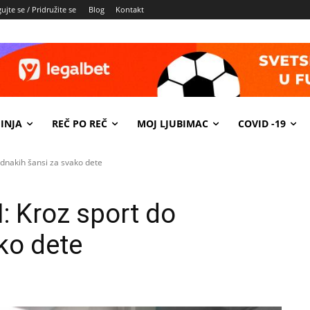
ujte se / Pridružite se
Blog
Kontakt
INJA
REČ PO REČ
MOJ LJUBIMAC
COVID -19
ednakih šansi za svako dete
 Kroz sport do
ko dete