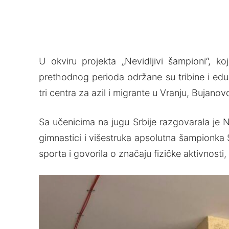
U okviru projekta „Nevidljivi šampioni“, 
prethodnog perioda održane su tribine i edu
tri centra za azil i migrante u Vranju, Bujanov
Sa učenicima na jugu Srbije razgovarala je Ni
gimnastici i višestruka apsolutna šampionka 
sporta i govorila o značaju fizičke aktivnosti,