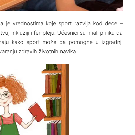
 je vrednostima koje sport razvija kod dece –
 inkluziji i fer-pleju. Učesnici su imali priliku da
aznaju kako sport može da pomogne u izgradnji
aranju zdravih životnih navika.