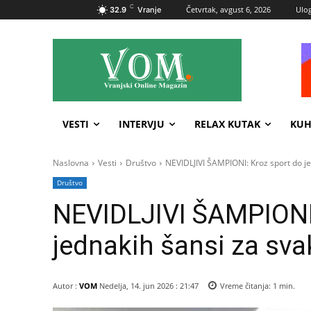
C
Četvrtak, avgust 6, 2026
Ulog
32.9
Vranje
VESTI
INTERVJU
RELAX KUTAK
KUH
Naslovna
Vesti
Društvo
NEVIDLJIVI ŠAMPIONI: Kroz sport do j
Društvo
NEVIDLJIVI ŠAMPIONI:
jednakih šansi za sva
Autor :
VOM
Nedelja, 14. jun 2026 : 21:47
Vreme čitanja:
1
min.