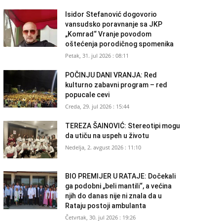
Isidor Stefanović dogovorio
vansudsko poravnanje sa JKP
„Komrad“ Vranje povodom
oštećenja porodičnog spomenika
Petak, 31. jul 2026 : 08:11
POČINJU DANI VRANJA: Red
kulturno zabavni program – red
popucale cevi
Creda, 29. jul 2026 : 15:44
TEREZA ŠAINOVIĆ: Stereotipi mogu
da utiču na uspeh u životu
Nedelja, 2. avgust 2026 : 11:10
BIO PREMIJER U RATAJE: Dočekali
ga podobni „beli mantili“, a većina
njih do danas nije ni znala da u
Rataju postoji ambulanta
Četvrtak, 30. jul 2026 : 19:26