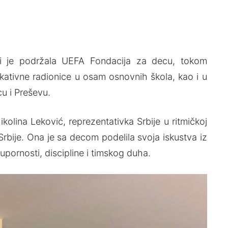
koji je podržala UEFA Fondacija za decu, tokom
kativne radionice u osam osnovnih škola, kao i u
cu i Preševu.
kolina Leković, reprezentativka Srbije u ritmičkoj
Srbije. Ona je sa decom podelila svoja iskustva iz
 upornosti, discipline i timskog duha.