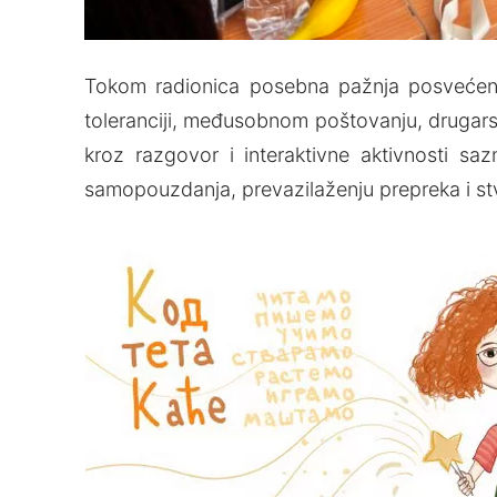
Tokom radionica posebna pažnja posvećena
toleranciji, međusobnom poštovanju, drugarstvu,
kroz razgovor i interaktivne aktivnosti s
samopouzdanja, prevazilaženju prepreka i stv