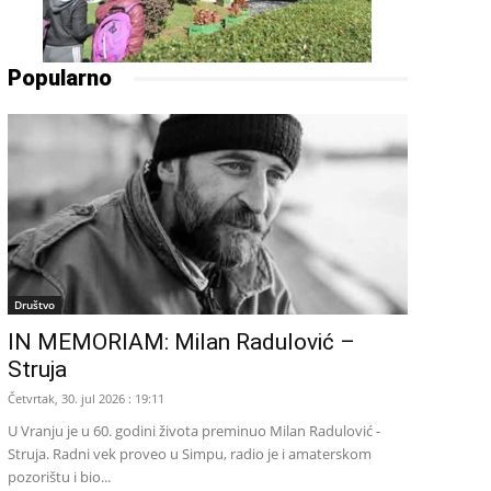
Popularno
Društvo
IN MEMORIAM: Milan Radulović –
Struja
Četvrtak, 30. jul 2026 : 19:11
U Vranju je u 60. godini života preminuo Milan Radulović -
Struja. Radni vek proveo u Simpu, radio je i amaterskom
pozorištu i bio...