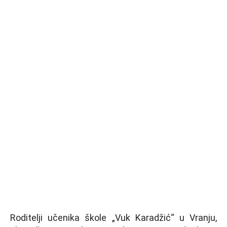
Roditelji učenika škole „Vuk Karadžić“ u Vranju,