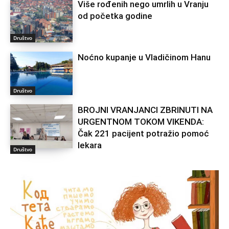
Više rođenih nego umrlih u Vranju
od početka godine
Društvo
Noćno kupanje u Vladičinom Hanu
Društvo
BROJNI VRANJANCI ZBRINUTI NA
URGENTNOM TOKOM VIKENDA:
Čak 221 pacijent potražio pomoć
lekara
Društvo