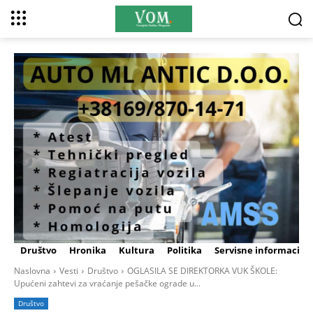
Društvo
Hronika
Kultura
Politika
Servisne informacije
Naslovna
Vesti
Društvo
OGLASILA SE DIREKTORKA VUK ŠKOLE:
Upućeni zahtevi za vraćanje pešačke ograde u...
Društvo