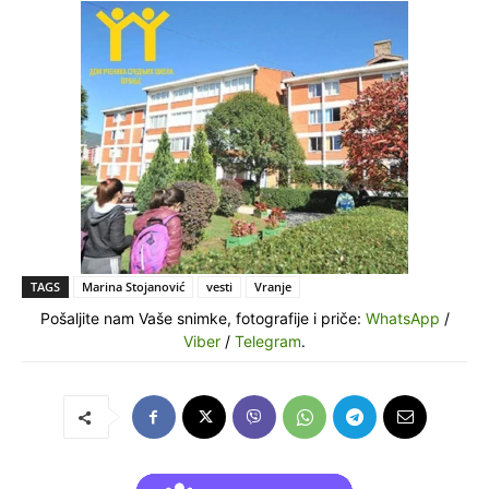
TAGS
Marina Stojanović
vesti
Vranje
Pošaljite nam Vaše snimke, fotografije i priče:
WhatsApp
/
Viber
/
Telegram
.