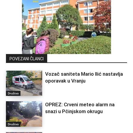
POVEZANI ČLANCI
Vozač saniteta Mario Ilić nastavlja
oporavak u Vranju
Društvo
OPREZ: Crveni meteo alarm na
snazi u Pčinjskom okrugu
Društvo