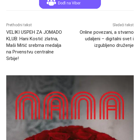
Prethodni tekst
Sledeći tekst
VELIKI USPEH ZA JOMADO
Online povezani, a stvarno
KLUB: Hani Kostić zlatna,
udalјeni – digitalni svet i
Maši Mitić srebrna medalja
izgublјeno druženje
na Prvenstvu centralne
Srbije!