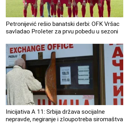
Petronijević rešio banatski derbi: OFK Vršac
savladao Proleter za prvu pobedu u sezoni
Inicijativa A 11: Srbija država socijalne
nepravde, negiranje i zloupotreba siromaštva