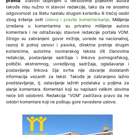
pravila
: Stavovi objavljeni u tekstovima pojedinih autora
takođe nisu nužno ni stavovi redakcije, tako da ne snosimo
odgovornost za štetu nastalu drugom korisniku ili trećoj osobi
zbog kršenja ovih
Uslova i pravila komentarisanja
. Mišljenja
iznešena u komentarima su privatno mišljenje autora
komentara i ne odražavaju stavove redakcije portala VOM.
Strogo su zabranjeni: govor mržnje, uvrede na nacionalnoj,
rasnoj ili polnoj osnovi i psovke, direktne pretnje drugim
korisnicima, autorima novinarskog teksta i/ili članovima
redakcije, postavljanje sadržaja i linkova pornografskog,
politički ekstremnog, uvredljivog sadržaja, oglašavanje i
postavljanje linkova čija svrha nije davanje dodatanih
informacija vezanih za tekst. Takođe je zabranjeno lažno
predstavljanje, tj. ostavljanje lažnih podataka u poljima za
slanje komentara. Komentari koji su napisani velikim slovima
neće biti odobreni. Redakcija "VOM" zadržava pravo da ne
odobri komentare koji ne poštuju gore navedene uslove.