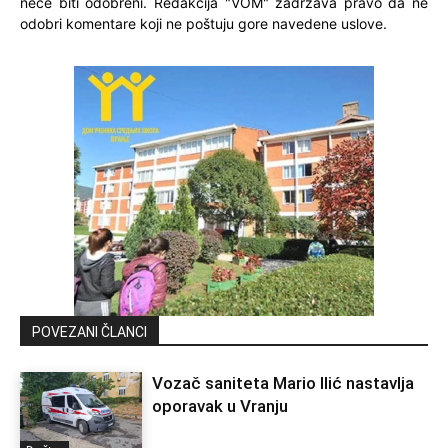
neće biti odobreni. Redakcija "VOM" zadržava pravo da ne
odobri komentare koji ne poštuju gore navedene uslove.
POVEZANI ČLANCI
Vozač saniteta Mario Ilić nastavlja
oporavak u Vranju