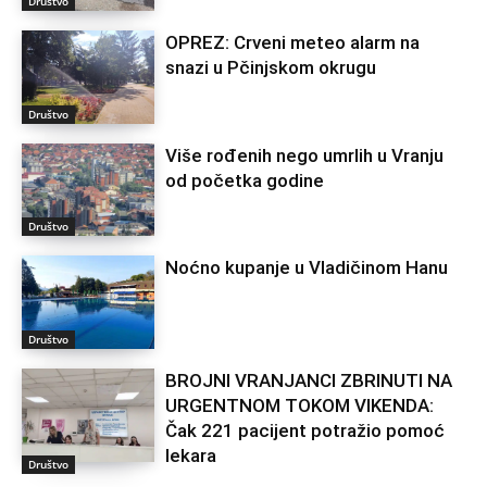
Društvo
OPREZ: Crveni meteo alarm na
snazi u Pčinjskom okrugu
Društvo
Više rođenih nego umrlih u Vranju
od početka godine
Društvo
Noćno kupanje u Vladičinom Hanu
Društvo
BROJNI VRANJANCI ZBRINUTI NA
URGENTNOM TOKOM VIKENDA:
Čak 221 pacijent potražio pomoć
lekara
Društvo