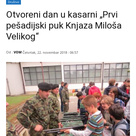
Društvo
Otvoreni dan u kasarni „Prvi
pešadijski puk Knjaza Miloša
Velikog“
Od :
VOM
Četvrtak, 22. novembar 2018 : 06:57