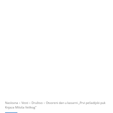
Naslovna
Vesti
Društvo
Otvoreni dan u kasarni „Prvi pešadijski puk
Knjaza Miloša Velikog“