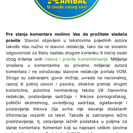
Pre slanja komentara molimo Vas da pročitate sledeća
pravila
: Stavovi objavljeni u tekstovima pojedinih autora
takođe nisu nužno ni stavovi redakcije, tako da ne snosimo
odgovornost za štetu nastalu drugom korisniku ili trećoj osobi
zbog kršenja ovih
Uslova i pravila komentarisanja
. Mišljenja
iznešena u komentarima su privatno mišljenje autora
komentara i ne odražavaju stavove redakcije portala VOM.
Strogo su zabranjeni: govor mržnje, uvrede na nacionalnoj,
rasnoj ili polnoj osnovi i psovke, direktne pretnje drugim
korisnicima, autorima novinarskog teksta i/ili članovima
redakcije, postavljanje sadržaja i linkova pornografskog,
politički ekstremnog, uvredljivog sadržaja, oglašavanje i
postavljanje linkova čija svrha nije davanje dodatanih
informacija vezanih za tekst. Takođe je zabranjeno lažno
predstavljanje, tj. ostavljanje lažnih podataka u poljima za
slanje komentara. Komentari koji su napisani velikim slovima