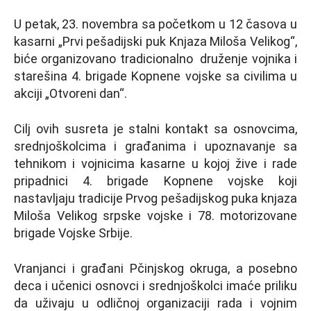
U petak, 23. novembra sa početkom u 12 časova u
kasarni „Prvi pešadijski puk Knjaza Miloša Velikog“,
biće organizovano tradicionalno druženje vojnika i
starešina 4. brigade Kopnene vojske sa civilima u
akciji „Otvoreni dan“.
Cilj ovih susreta je stalni kontakt sa osnovcima,
srednjoškolcima i građanima i upoznavanje sa
tehnikom i vojnicima kasarne u kojoj žive i rade
pripadnici 4. brigade Kopnene vojske koji
nastavljaju tradicije Prvog pešadijskog puka knjaza
Miloša Velikog srpske vojske i 78. motorizovane
brigade Vojske Srbije.
Vranjanci i građani Pčinjskog okruga, a posebno
deca i učenici osnovci i srednjoškolci imaće priliku
da uživaju u odličnoj organizaciji rada i vojnim