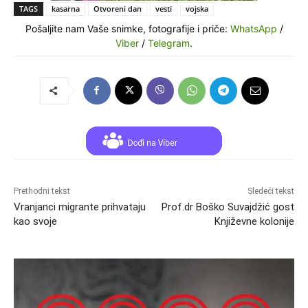
TAGS
kasarna
Otvoreni dan
vesti
vojska
Pošaljite nam Vaše snimke, fotografije i priče:
WhatsApp
/
Viber
/
Telegram
.
Prethodni tekst
Sledeći tekst
Vranjanci migrante prihvataju
Prof.dr Boško Suvajdžić gost
kao svoje
Književne kolonije