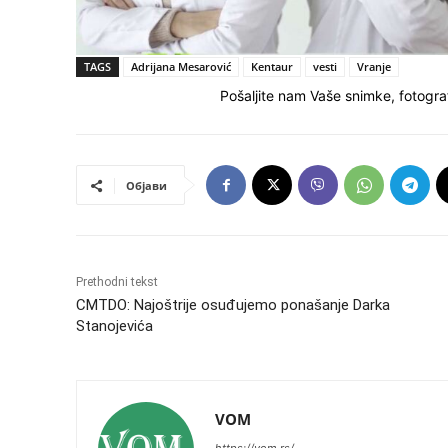
TAGS
Adrijana Mesarović
Kentaur
vesti
Vranje
Pošaljite nam Vaše snimke, fotograf
Објави
Prethodni tekst
CMTDO: Najoštrije osuđujemo ponašanje Darka
Stanojevića
VOM
https://vom.rs/