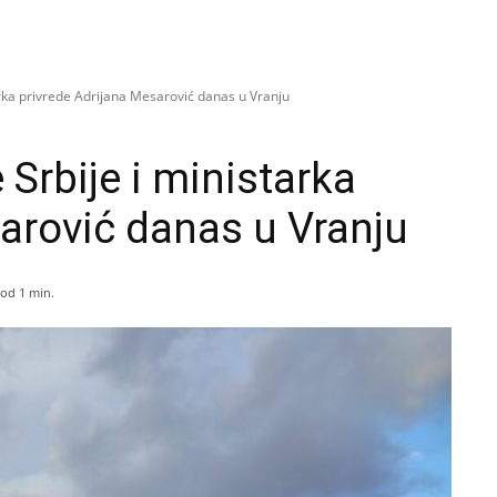
rka privrede Adrijana Mesarović danas u Vranju
Srbije i ministarka
arović danas u Vranju
od 1
min.