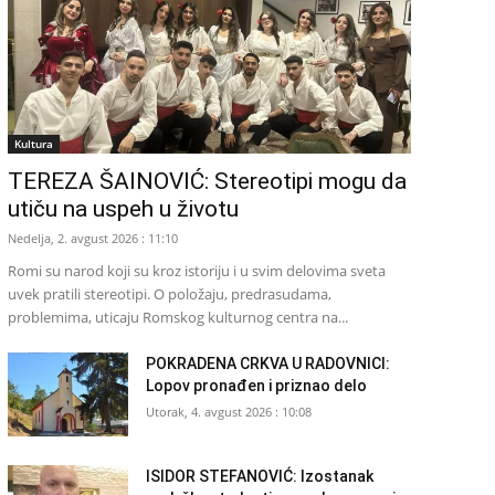
Kultura
TEREZA ŠAINOVIĆ: Stereotipi mogu da
utiču na uspeh u životu
Nedelja, 2. avgust 2026 : 11:10
Romi su narod koji su kroz istoriju i u svim delovima sveta
uvek pratili stereotipi. O položaju, predrasudama,
problemima, uticaju Romskog kulturnog centra na...
POKRADENA CRKVA U RADOVNICI:
Lopov pronađen i priznao delo
Utorak, 4. avgust 2026 : 10:08
ISIDOR STEFANOVIĆ: Izostanak