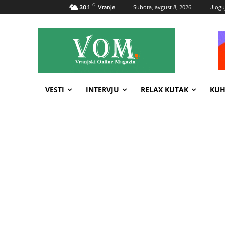
C
Subota, avgust 8, 2026
Uloguj
30.1
Vranje
VESTI
INTERVJU
RELAX KUTAK
KUH