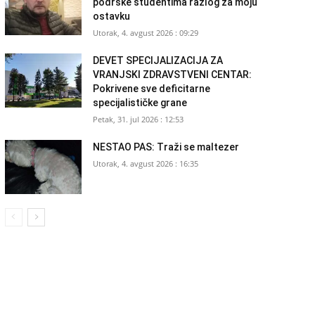
podrške studentima razlog za moju
ostavku
Utorak, 4. avgust 2026 : 09:29
DEVET SPECIJALIZACIJA ZA
VRANJSKI ZDRAVSTVENI CENTAR:
Pokrivene sve deficitarne
specijalističke grane
Petak, 31. jul 2026 : 12:53
NESTAO PAS: Traži se maltezer
Utorak, 4. avgust 2026 : 16:35