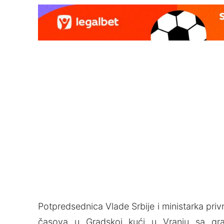
Potpredsednica Vlade Srbije i ministarka pri
časova u Gradskoj kući u Vranju sa gr