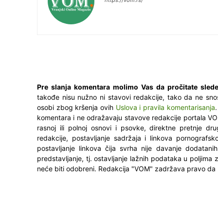
Pre slanja komentara molimo Vas da pročitate slede
takođe nisu nužno ni stavovi redakcije, tako da ne sno
osobi zbog kršenja ovih
Uslova i pravila komentarisanja
komentara i ne odražavaju stavove redakcije portala VO
rasnoj ili polnoj osnovi i psovke, direktne pretnje dr
redakcije, postavljanje sadržaja i linkova pornografsk
postavljanje linkova čija svrha nije davanje dodatani
predstavljanje, tj. ostavljanje lažnih podataka u poljima
neće biti odobreni. Redakcija "VOM" zadržava pravo da 