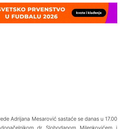
vrede Adrijana Mesarović sastaće se danas u 17.00
adonačelnikom dr Slobodanom Milenkovićem i