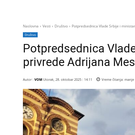
Naslovna
Vesti
Društvo
Potpredsednica Vlade Srbije i minista
Društvo
Potpredsednica Vlade 
privrede Adrijana Mes
Autor :
VOM
Utorak, 28. oktobar 2025 : 14:11
Vreme čitanja:
manje 