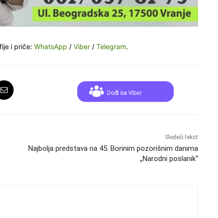
ije i priče:
WhatsApp
/
Viber
/
Telegram
.
Sledeći tekst
Najbolјa predstava na 45. Borinim pozorišnim danima
„Narodni poslanik“