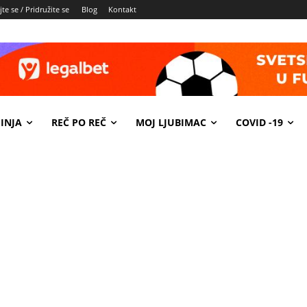
te se / Pridružite se
Blog
Kontakt
INJA
REČ PO REČ
MOJ LJUBIMAC
COVID -19