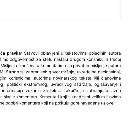
ća pravila
: Stavovi objavljeni u tekstovima pojedinih autora
simo odgovornost za štetu nastalu drugom korisniku ili trećoj
. Mišljenja iznešena u komentarima su privatno mišljenje autora
M. Strogo su zabranjeni: govor mržnje, uvrede na nacionalnoj,
ugim korisnicima, autorima novinarskog teksta i/ili članovima
og, politički ekstremnog, uvredljivog sadržaja, oglašavanje i
h informacija vezanih za tekst. Takođe je zabranjeno lažno
 za slanje komentara. Komentari koji su napisani velikim slovima
ne odobri komentare koji ne poštuju gore navedene uslove.