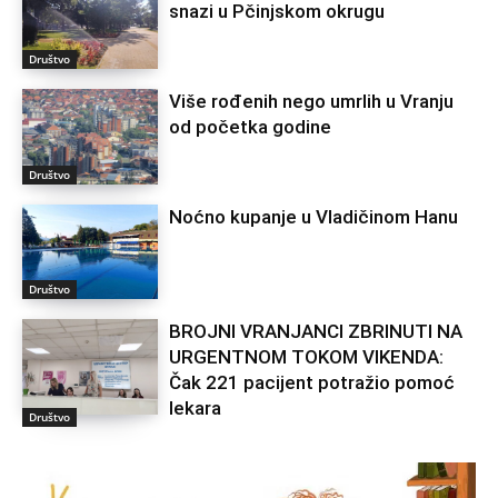
snazi u Pčinjskom okrugu
Društvo
Više rođenih nego umrlih u Vranju
od početka godine
Društvo
Noćno kupanje u Vladičinom Hanu
Društvo
BROJNI VRANJANCI ZBRINUTI NA
URGENTNOM TOKOM VIKENDA:
Čak 221 pacijent potražio pomoć
lekara
Društvo