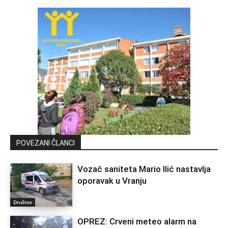
POVEZANI ČLANCI
Vozač saniteta Mario Ilić nastavlja
oporavak u Vranju
Društvo
OPREZ: Crveni meteo alarm na