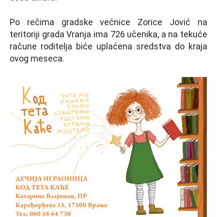
Po rečima gradske većnice Zorice Jović na
teritoriji grada Vranja ima 726 učenika, a na tekuće
račune roditelja biće uplaćena sredstva do kraja
ovog meseca.