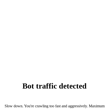
Horoskop za 7. avgust: Ribama i Škorpiji dan
za provod i zabavu, Strijelcu za odmor, Ovnu
za tajne ljubavi
Troškovi za novi Air Force One preko 3
milijarde dolara
NATO: Broj presretanja ruskih vojnih aviona
na istočnom krilu porastao više od 250
odsto
Film „Kuća“ Tanje Brzaković otvara 9. Dunav
Film Fest u Smederevu