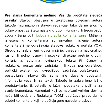
Pre slanja komentara molimo Vas da pročitate sledeća
pravila
: Stavovi objavljeni u tekstovima pojedinih autora
takođe nisu nužno ni stavovi redakcije, tako da ne snosimo
odgovornost za štetu nastalu drugom korisniku ili trećoj osobi
zbog kršenja ovih
Uslova i pravila komentarisanja
. Mišljenja
iznešena u komentarima su privatno mišljenje autora
komentara i ne odražavaju stavove redakcije portala VOM.
Strogo su zabranjeni: govor mržnje, uvrede na nacionalnoj,
rasnoj ili polnoj osnovi i psovke, direktne pretnje drugim
korisnicima, autorima novinarskog teksta i/ili članovima
redakcije, postavljanje sadržaja i linkova pornografskog,
politički ekstremnog, uvredljivog sadržaja, oglašavanje i
postavljanje linkova čija svrha nije davanje dodatanih
informacija vezanih za tekst. Takođe je zabranjeno lažno
predstavljanje, tj. ostavljanje lažnih podataka u poljima za
slanje komentara. Komentari koji su napisani velikim slovima
neće biti odobreni. Redakcija "VOM" zadržava pravo da ne
odobri komentare koji ne poštuju gore navedene uslove.