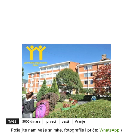
TAGS
5000 dinara
prvaci
vesti
Vranje
Pošaljite nam Vaše snimke, fotografije i priče:
WhatsApp
/