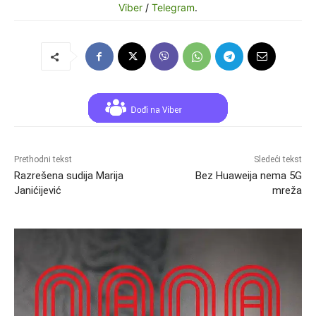
Viber
/
Telegram
.
Prethodni tekst
Sledeći tekst
Razrešena sudija Marija
Bez Huaweija nema 5G
Janićijević
mreža