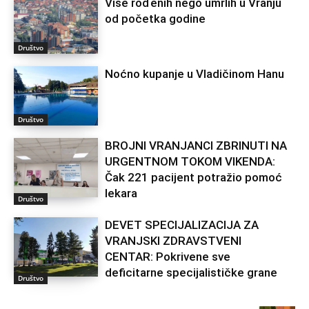
Više rođenih nego umrlih u Vranju
od početka godine
Društvo
Noćno kupanje u Vladičinom Hanu
Društvo
BROJNI VRANJANCI ZBRINUTI NA
URGENTNOM TOKOM VIKENDA:
Čak 221 pacijent potražio pomoć
lekara
Društvo
DEVET SPECIJALIZACIJA ZA
VRANJSKI ZDRAVSTVENI
CENTAR: Pokrivene sve
deficitarne specijalističke grane
Društvo