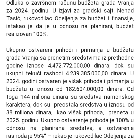
Odluka o završnom računu budžeta grada Vranja
za 2024. godinu. U izjavi za gradski sajt, Nenad
Tasić, rukovodilac Odelјenja za budžet i finansije,
istakao je da je u odnosu na planirani, budžet
realizovan 100%.
Ukupno ostvareni prihodi i primanja u budžetu
grada Vranja sa prenetim sredstvima iz prethodne
godine iznose 4.472.772.000,00 dinara, dok su
ukupni tekući rashodi 4.239.385.000,00 dinara. U
2024. godini ostvaren je višak prihoda i primanja u
budžetu u iznosu od 182.604.000,00 dinara. Od
toga 144 miliona dinara su sredstva namenskog
karaktera, dok su preostala sredstva u iznosu od
38 miliona dinara, kao višak prihoda, preneta u
2025. godinu. Ukupno ostvarenje prihoda je 100% u
odnosu na planirana sredstva, a ostvarenje
rashoda je 95%“ – rekao je rukovodilac Odelјenja za