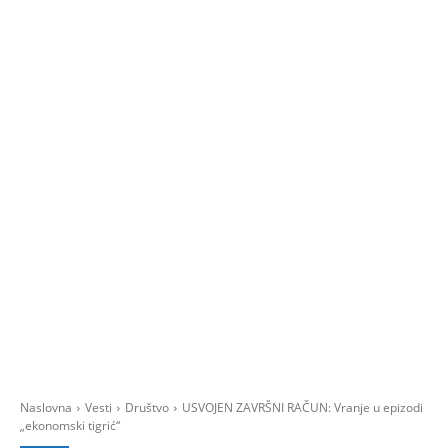
Naslovna
Vesti
Društvo
USVOJEN ZAVRŠNI RAČUN: Vranje u epizodi
„ekonomski tigrić“