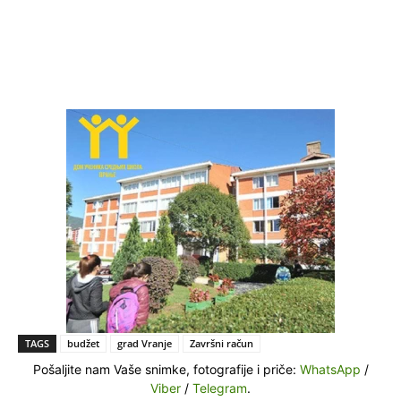
TAGS
budžet
grad Vranje
Završni račun
Pošaljite nam Vaše snimke, fotografije i priče:
WhatsApp
/
Viber
/
Telegram
.