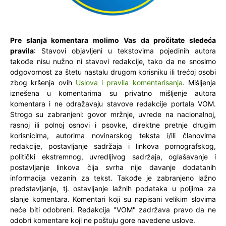
Pre slanja komentara molimo Vas da pročitate sledeća
pravila
: Stavovi objavljeni u tekstovima pojedinih autora
takođe nisu nužno ni stavovi redakcije, tako da ne snosimo
odgovornost za štetu nastalu drugom korisniku ili trećoj osobi
zbog kršenja ovih
Uslova i pravila komentarisanja
. Mišljenja
iznešena u komentarima su privatno mišljenje autora
komentara i ne odražavaju stavove redakcije portala VOM.
Strogo su zabranjeni: govor mržnje, uvrede na nacionalnoj,
rasnoj ili polnoj osnovi i psovke, direktne pretnje drugim
korisnicima, autorima novinarskog teksta i/ili članovima
redakcije, postavljanje sadržaja i linkova pornografskog,
politički ekstremnog, uvredljivog sadržaja, oglašavanje i
postavljanje linkova čija svrha nije davanje dodatanih
informacija vezanih za tekst. Takođe je zabranjeno lažno
predstavljanje, tj. ostavljanje lažnih podataka u poljima za
slanje komentara. Komentari koji su napisani velikim slovima
neće biti odobreni. Redakcija "VOM" zadržava pravo da ne
odobri komentare koji ne poštuju gore navedene uslove.