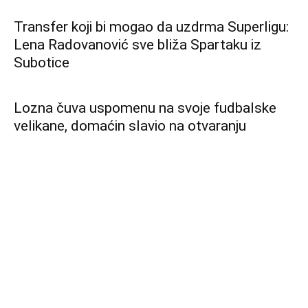
Najveći projekat Udruženja „Kreativna
fabrika” do sada okupiće više od 200 autora