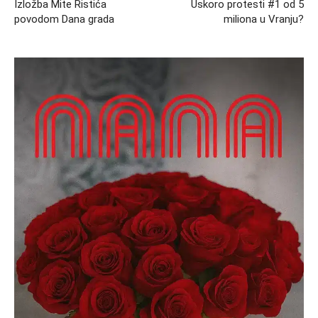
Izložba Mite Ristića
Uskoro protesti #1 od 5
povodom Dana grada
miliona u Vranju?