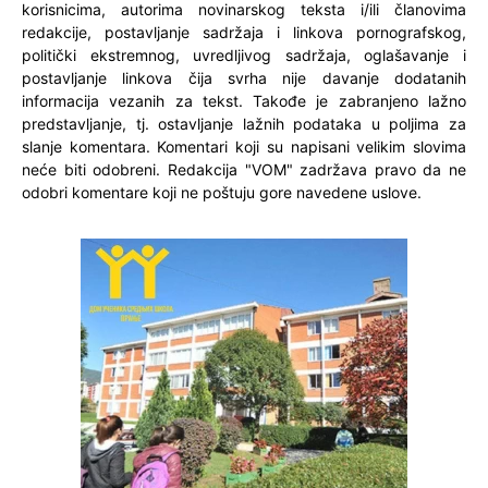
korisnicima, autorima novinarskog teksta i/ili članovima
redakcije, postavljanje sadržaja i linkova pornografskog,
politički ekstremnog, uvredljivog sadržaja, oglašavanje i
postavljanje linkova čija svrha nije davanje dodatanih
informacija vezanih za tekst. Takođe je zabranjeno lažno
predstavljanje, tj. ostavljanje lažnih podataka u poljima za
slanje komentara. Komentari koji su napisani velikim slovima
neće biti odobreni. Redakcija "VOM" zadržava pravo da ne
odobri komentare koji ne poštuju gore navedene uslove.