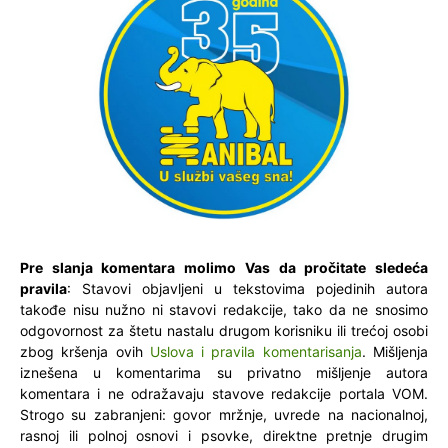
Pre slanja komentara molimo Vas da pročitate sledeća
pravila
: Stavovi objavljeni u tekstovima pojedinih autora
takođe nisu nužno ni stavovi redakcije, tako da ne snosimo
odgovornost za štetu nastalu drugom korisniku ili trećoj osobi
zbog kršenja ovih
Uslova i pravila komentarisanja
. Mišljenja
iznešena u komentarima su privatno mišljenje autora
komentara i ne odražavaju stavove redakcije portala VOM.
Strogo su zabranjeni: govor mržnje, uvrede na nacionalnoj,
rasnoj ili polnoj osnovi i psovke, direktne pretnje drugim