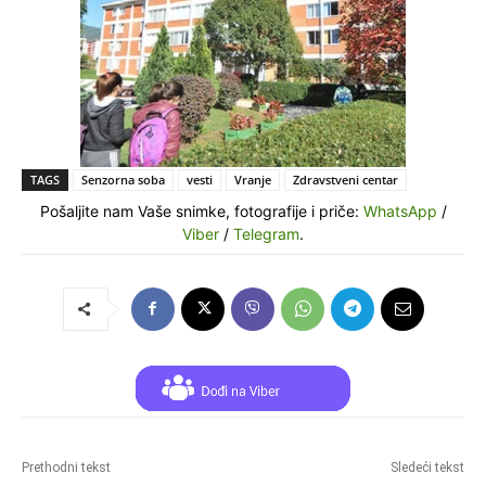
TAGS
Senzorna soba
vesti
Vranje
Zdravstveni centar
Pošaljite nam Vaše snimke, fotografije i priče:
WhatsApp
/
Viber
/
Telegram
.
Prethodni tekst
Sledeći tekst