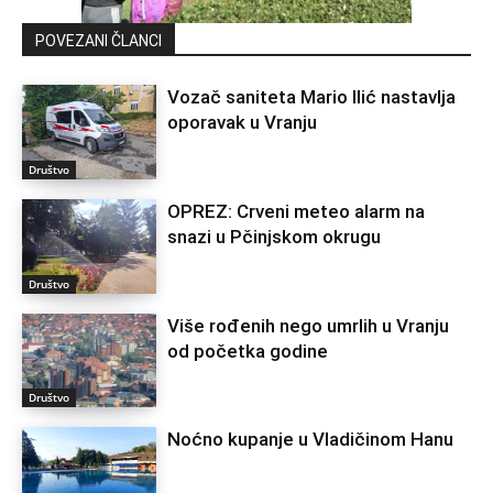
POVEZANI ČLANCI
Vozač saniteta Mario Ilić nastavlja
oporavak u Vranju
Društvo
OPREZ: Crveni meteo alarm na
snazi u Pčinjskom okrugu
Društvo
Više rođenih nego umrlih u Vranju
od početka godine
Društvo
Noćno kupanje u Vladičinom Hanu