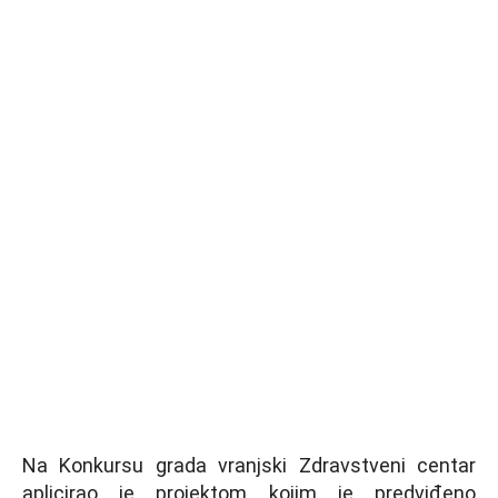
Na Konkursu grada vranjski Zdravstveni centar
aplicirao je projektom kojim je predviđeno