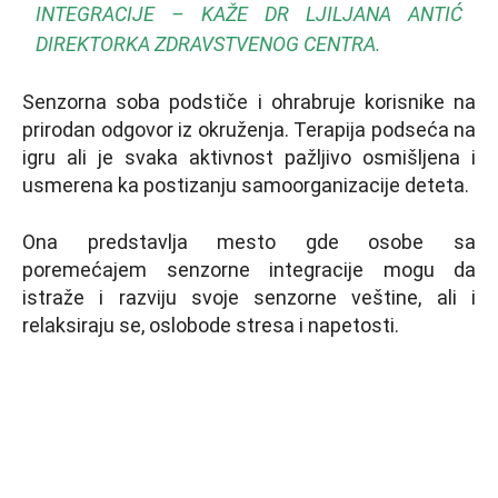
INTEGRACIJE – KAŽE DR LJILJANA ANTIĆ
DIREKTORKA ZDRAVSTVENOG CENTRA.
Senzorna soba podstiče i ohrabruje korisnike na
prirodan odgovor iz okruženja. Terapija podseća na
igru ali je svaka aktivnost pažljivo osmišljena i
usmerena ka postizanju samoorganizacije deteta.
Ona predstavlja mesto gde osobe sa
poremećajem senzorne integracije mogu da
istraže i razviju svoje senzorne veštine, ali i
relaksiraju se, oslobode stresa i napetosti.