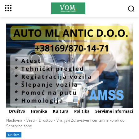
Društvo
Hronika
Kultura
Politika
Servisne informacije
Naslovna
Vesti
Društvo
Vranjski Zdravstveni centar na korak do
Senzorne sobe
Društvo