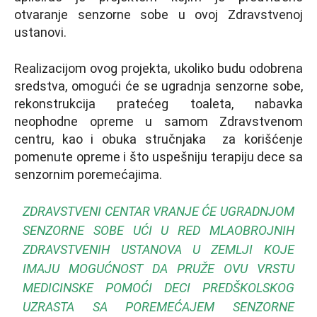
otvaranje senzorne sobe u ovoj Zdravstvenoj
ustanovi.
Realizacijom ovog projekta, ukoliko budu odobrena
sredstva, omogući će se ugradnja senzorne sobe,
rekonstrukcija pratećeg toaleta, nabavka
neophodne opreme u samom Zdravstvenom
centru, kao i obuka stručnjaka za korišćenje
pomenute opreme i što uspešniju terapiju dece sa
senzornim poremećajima.
ZDRAVSTVENI CENTAR VRANJE ĆE UGRADNJOM
SENZORNE SOBE UĆI U RED MLAOBROJNIH
ZDRAVSTVENIH USTANOVA U ZEMLJI KOJE
IMAJU MOGUĆNOST DA PRUŽE OVU VRSTU
MEDICINSKE POMOĆI DECI PREDŠKOLSKOG
UZRASTA SA POREMEĆAJEM SENZORNE