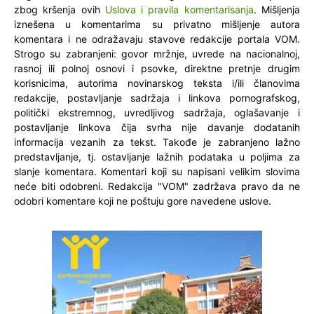
zbog kršenja ovih
Uslova i pravila komentarisanja
. Mišljenja
iznešena u komentarima su privatno mišljenje autora
komentara i ne odražavaju stavove redakcije portala VOM.
Strogo su zabranjeni: govor mržnje, uvrede na nacionalnoj,
rasnoj ili polnoj osnovi i psovke, direktne pretnje drugim
korisnicima, autorima novinarskog teksta i/ili članovima
redakcije, postavljanje sadržaja i linkova pornografskog,
politički ekstremnog, uvredljivog sadržaja, oglašavanje i
postavljanje linkova čija svrha nije davanje dodatanih
informacija vezanih za tekst. Takođe je zabranjeno lažno
predstavljanje, tj. ostavljanje lažnih podataka u poljima za
slanje komentara. Komentari koji su napisani velikim slovima
neće biti odobreni. Redakcija "VOM" zadržava pravo da ne
odobri komentare koji ne poštuju gore navedene uslove.