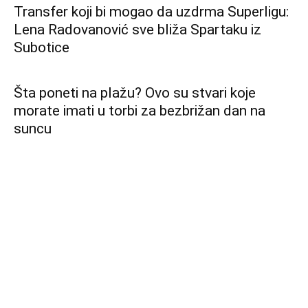
Transfer koji bi mogao da uzdrma Superligu:
Lena Radovanović sve bliža Spartaku iz
Subotice
Šta poneti na plažu? Ovo su stvari koje
morate imati u torbi za bezbrižan dan na
suncu
Lozna čuva uspomenu na svoje fudbalske
velikane, domaćin slavio na otvaranju
Pouzdano poslovanje i kontinuitet rasta –
Rezultati OTP Grupe za prvu polovinu 2026.
godine