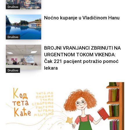
Društvo
Noćno kupanje u Vladičinom Hanu
Društvo
BROJNI VRANJANCI ZBRINUTI NA
URGENTNOM TOKOM VIKENDA:
Čak 221 pacijent potražio pomoć
lekara
Društvo