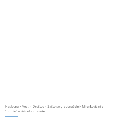
Naslovna
Vesti
Društvo
Zašto se gradonačelnik Milenković nije
"primio" u virtuelnom svetu