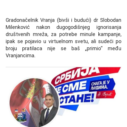
Gradonačelnik Vranja (bivši i budući) dr Slobodan
Milenković nakon dugogodišnjeg ignorisanja
društvenih mreža, za potrebe minule kampanje,
ipak se pojavio u virtuelnom svetu, ali sudeći po
broju pratilaca nije se baš „primio“ među
Vranjancima.