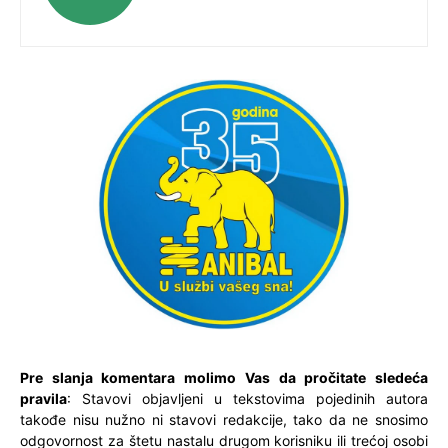
Pre slanja komentara molimo Vas da pročitate sledeća
pravila
: Stavovi objavljeni u tekstovima pojedinih autora
takođe nisu nužno ni stavovi redakcije, tako da ne snosimo
odgovornost za štetu nastalu drugom korisniku ili trećoj osobi