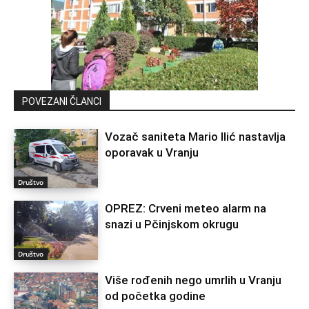
POVEZANI ČLANCI
Vozač saniteta Mario Ilić nastavlja
oporavak u Vranju
Društvo
OPREZ: Crveni meteo alarm na
snazi u Pčinjskom okrugu
Društvo
Više rođenih nego umrlih u Vranju
od početka godine