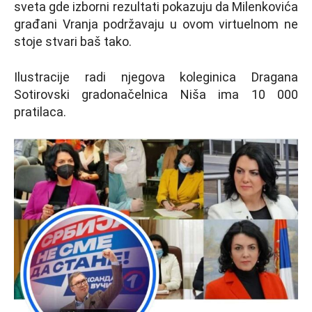
sveta gde izborni rezultati pokazuju da Milenkovića
građani Vranja podržavaju u ovom virtuelnom ne
stoje stvari baš tako.
Ilustracije radi njegova koleginica Dragana
Sotirovski gradonačelnica Niša ima 10 000
pratilaca.