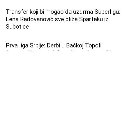
prijavljene tužilaštvu
Lozna čuva uspomenu na svoje fudbalske
velikane, domaćin slavio na otvaranju