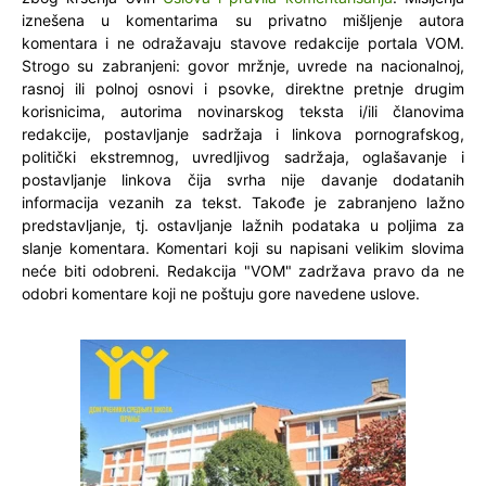
iznešena u komentarima su privatno mišljenje autora
komentara i ne odražavaju stavove redakcije portala VOM.
Strogo su zabranjeni: govor mržnje, uvrede na nacionalnoj,
rasnoj ili polnoj osnovi i psovke, direktne pretnje drugim
korisnicima, autorima novinarskog teksta i/ili članovima
redakcije, postavljanje sadržaja i linkova pornografskog,
politički ekstremnog, uvredljivog sadržaja, oglašavanje i
postavljanje linkova čija svrha nije davanje dodatanih
informacija vezanih za tekst. Takođe je zabranjeno lažno
predstavljanje, tj. ostavljanje lažnih podataka u poljima za
slanje komentara. Komentari koji su napisani velikim slovima
neće biti odobreni. Redakcija "VOM" zadržava pravo da ne
odobri komentare koji ne poštuju gore navedene uslove.