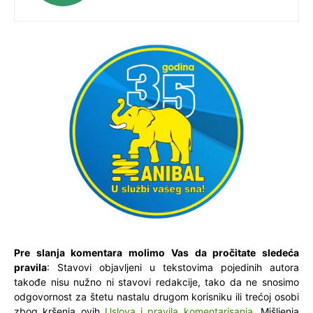
Pre slanja komentara molimo Vas da pročitate sledeća
pravila
: Stavovi objavljeni u tekstovima pojedinih autora
takođe nisu nužno ni stavovi redakcije, tako da ne snosimo
odgovornost za štetu nastalu drugom korisniku ili trećoj osobi
zbog kršenja ovih
Uslova i pravila komentarisanja
. Mišljenja