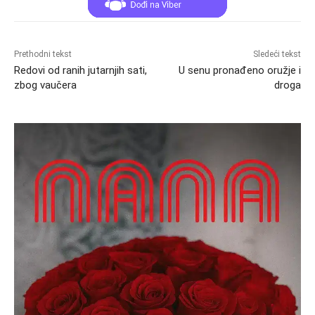
Prethodni tekst
Sledeći tekst
Redovi od ranih jutarnjih sati,
U senu pronađeno oružje i
zbog vaučera
droga