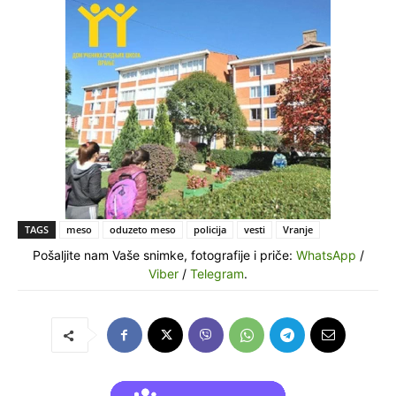
TAGS
meso
oduzeto meso
policija
vesti
Vranje
Pošaljite nam Vaše snimke, fotografije i priče:
WhatsApp
/
Viber
/
Telegram
.