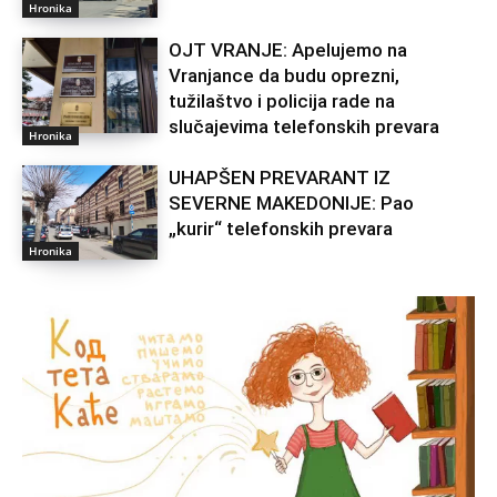
Hronika
OJT VRANJE: Apelujemo na
Vranjance da budu oprezni,
tužilaštvo i policija rade na
slučajevima telefonskih prevara
Hronika
UHAPŠEN PREVARANT IZ
SEVERNE MAKEDONIJE: Pao
„kurir“ telefonskih prevara
Hronika