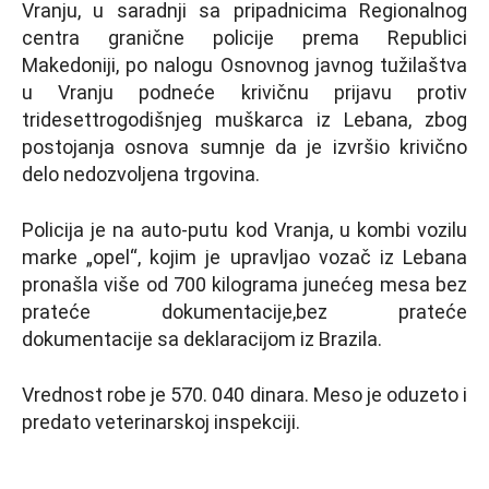
Vranju, u saradnji sa pripadnicima Regionalnog
centra granične policije prema Republici
Makedoniji, po nalogu Osnovnog javnog tužilaštva
u Vranju podneće krivičnu prijavu protiv
tridesettrogodišnjeg muškarca iz Lebana, zbog
postojanja osnova sumnje da je izvršio krivično
delo nedozvolјena trgovina.
Policija je na auto-putu kod Vranja, u kombi vozilu
marke „opel“, kojim je upravlјao vozač iz Lebana
pronašla više od 700 kilograma junećeg mesa bez
prateće dokumentacije,bez prateće
dokumentacije sa deklaracijom iz Brazila.
Vrednost robe je 570. 040 dinara. Meso je oduzeto i
predato veterinarskoj inspekciji.