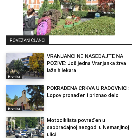
POVEZANI ČLANCI
VRANJANCI NE NASEDAJTE NA
POZIVE: Još jedna Vranjanka žrva
lažnih lekara
Hronika
POKRADENA CRKVA U RADOVNICI:
Lopov pronađen i priznao delo
Hronika
Motociklista povređen u
saobraćajnoj nezgodi u Nemanjinoj
ulici