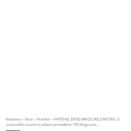
Naslovna
Vesti
Hronika
HAPŠENјE ZBOG BRAZILSKE JUNETINE: U
automobilu vozača iz Lebana pronađeno 700 kilograma...