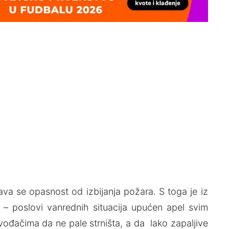
va se opasnost od izbijanja požara. S toga je iz
– poslovi vanrednih situacija upućen apel svim
ođačima da ne pale strništa, a da lako zapalјive