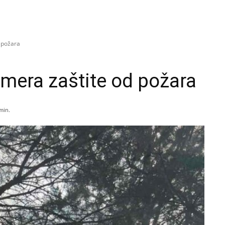
d požara
 mera zaštite od požara
min.