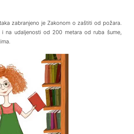
tataka zabranjeno je Zakonom o zaštiti od požara.
i i na udalјenosti od 200 metara od ruba šume,
ima.