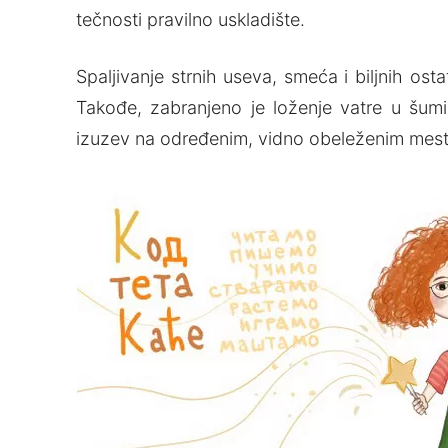
tečnosti pravilno uskladište.
Spalјivanje strnih useva, smeća i bilјnih os
Takođe, zabranjeno je loženje vatre u šum
izuzev na određenim, vidno obeleženim mest