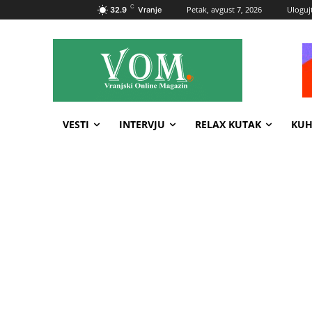
C
Petak, avgust 7, 2026
Ulogujt
32.9
Vranje
VESTI
INTERVJU
RELAX KUTAK
KUH