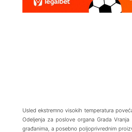
Usled ekstremno visokih temperatura poveća
Odelјenja za poslove organa Grada Vranja 
građanima, a posebno polјoprivrednim proizv