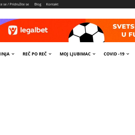
e se / Pridružite se
Blog
Kontakt
INJA
REČ PO REČ
MOJ LJUBIMAC
COVID -19