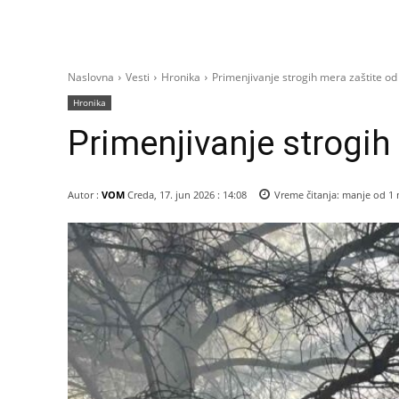
Naslovna
Vesti
Hronika
Primenjivanje strogih mera zaštite o
Hronika
Primenjivanje strogih
Autor :
VOM
Creda, 17. jun 2026 : 14:08
Vreme čitanja:
manje od 1