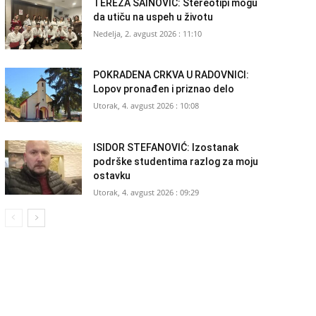
TEREZA ŠAINOVIĆ: Stereotipi mogu
da utiču na uspeh u životu
Nedelja, 2. avgust 2026 : 11:10
POKRADENA CRKVA U RADOVNICI:
Lopov pronađen i priznao delo
Utorak, 4. avgust 2026 : 10:08
ISIDOR STEFANOVIĆ: Izostanak
podrške studentima razlog za moju
ostavku
Utorak, 4. avgust 2026 : 09:29