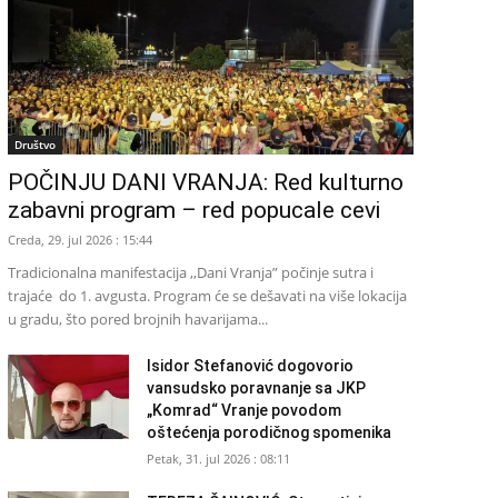
Društvo
POČINJU DANI VRANJA: Red kulturno
zabavni program – red popucale cevi
Creda, 29. jul 2026 : 15:44
Tradicionalna manifestacija ,,Dani Vranja” počinje sutra i
trajaće do 1. avgusta. Program će se dešavati na više lokacija
u gradu, što pored brojnih havarijama...
Isidor Stefanović dogovorio
vansudsko poravnanje sa JKP
„Komrad“ Vranje povodom
oštećenja porodičnog spomenika
Petak, 31. jul 2026 : 08:11