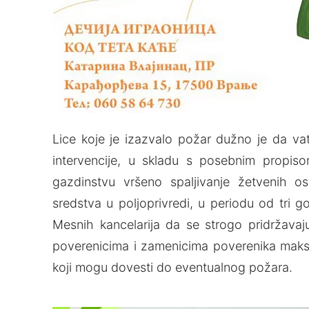
Lice koje je izazvalo požar dužno je da va
intervencije, u skladu s posebnim propiso
gazdinstvu vršeno spalјivanje žetvenih o
sredstva u polјoprivredi, u periodu od tri
Mesnih kancelarija da se strogo pridržavaj
poverenicima i zamenicima poverenika maksi
koji mogu dovesti do eventualnog požara.