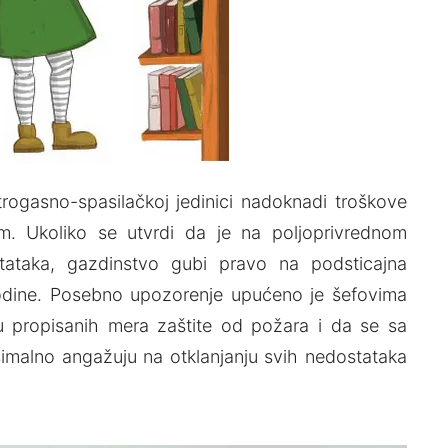
trogasno-spasilačkoj jedinici nadoknadi troškove
m. Ukoliko se utvrdi da je na polјoprivrednom
stataka, gazdinstvo gubi pravo na podsticajna
 godine. Posebno upozorenje upućeno je šefovima
u propisanih mera zaštite od požara i da se sa
malno angažuju na otklanjanju svih nedostataka