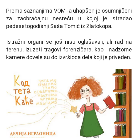
Prema saznanjima VOM -a uhapšen je osumnjičeni
za zaobraćajnu nesreću u kojoj je stradao
pedesetogodišnji Saša Tomić iz Zlatokopa.
Istražni organi se još nisu oglašavali, ali rad na
terenu, izuzeti tragovi forenzičara, kao i nadzorne
kamere dovele su do izvršioca dela koji je priveden.