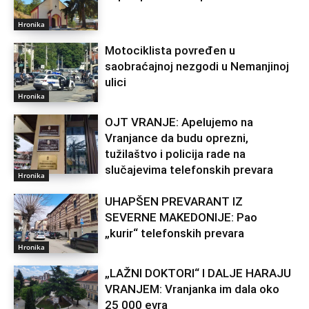
Hronika
Motociklista povređen u
saobraćajnoj nezgodi u Nemanjinoj
ulici
Hronika
OJT VRANJE: Apelujemo na
Vranjance da budu oprezni,
tužilaštvo i policija rade na
slučajevima telefonskih prevara
Hronika
UHAPŠEN PREVARANT IZ
SEVERNE MAKEDONIJE: Pao
„kurir“ telefonskih prevara
Hronika
„LAŽNI DOKTORI“ I DALJE HARAJU
VRANJEM: Vranjanka im dala oko
25 000 evra