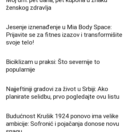
Moj dm: pet dana, pet kupona u znaku
ženskog zdravlja