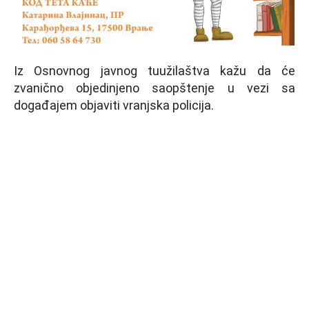
Iz Osnovnog javnog tuužilaštva kažu da će
zvanično objedinjeno saopštenje u vezi sa
događajem objaviti vranjska policija.