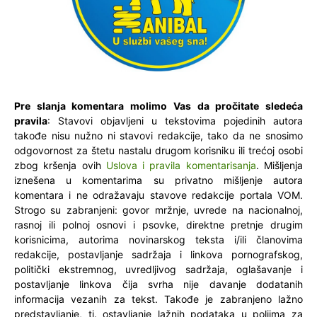
Pre slanja komentara molimo Vas da pročitate sledeća
pravila
: Stavovi objavljeni u tekstovima pojedinih autora
takođe nisu nužno ni stavovi redakcije, tako da ne snosimo
odgovornost za štetu nastalu drugom korisniku ili trećoj osobi
zbog kršenja ovih
Uslova i pravila komentarisanja
. Mišljenja
iznešena u komentarima su privatno mišljenje autora
komentara i ne odražavaju stavove redakcije portala VOM.
Strogo su zabranjeni: govor mržnje, uvrede na nacionalnoj,
rasnoj ili polnoj osnovi i psovke, direktne pretnje drugim
korisnicima, autorima novinarskog teksta i/ili članovima
redakcije, postavljanje sadržaja i linkova pornografskog,
politički ekstremnog, uvredljivog sadržaja, oglašavanje i
postavljanje linkova čija svrha nije davanje dodatanih
informacija vezanih za tekst. Takođe je zabranjeno lažno
predstavljanje, tj. ostavljanje lažnih podataka u poljima za