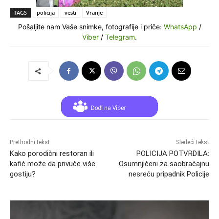
TAGS
policija
vesti
Vranje
Pošaljite nam Vaše snimke, fotografije i priče:
WhatsApp
/
Viber
/
Telegram
.
Prethodni tekst
Sledeći tekst
Kako porodični restoran ili
POLICIJA POTVRDILA:
kafić može da privuče više
Osumnjičeni za saobraćajnu
gostiju?
nesreću pripadnik Policije