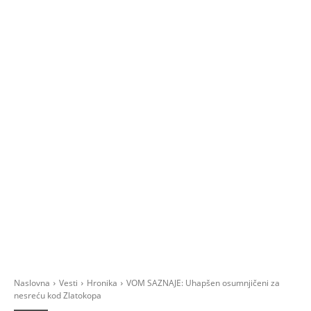
Naslovna
Vesti
Hronika
VOM SAZNAJE: Uhapšen osumnjičeni za
nesreću kod Zlatokopa