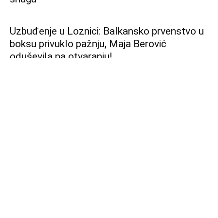
Jesenje iznenađenje u Mia Body Space:
Prijavite se za fitnes izazov i transformišite
svoje telo!
Biciklizam u praksi: Što severnije to
popularnije