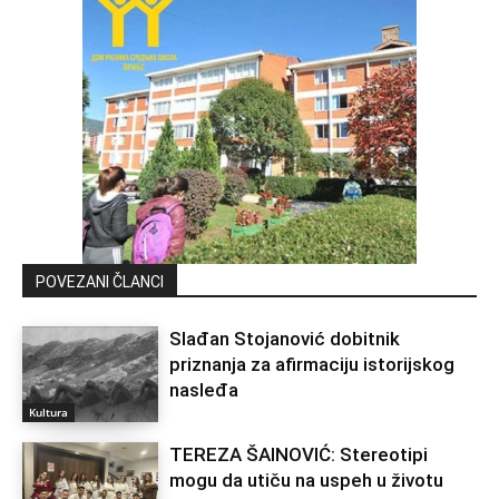
POVEZANI ČLANCI
Slađan Stojanović dobitnik
priznanja za afirmaciju istorijskog
nasleđa
Kultura
TEREZA ŠAINOVIĆ: Stereotipi
mogu da utiču na uspeh u životu