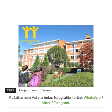
TAGS
Revija
vesti
Vranje
Pošaljite nam Vaše snimke, fotografije i priče:
WhatsApp
/
Viber
/
Telegram
.