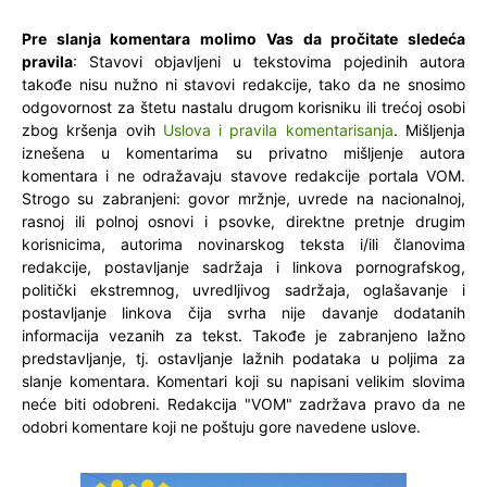
Pre slanja komentara molimo Vas da pročitate sledeća
pravila
: Stavovi objavljeni u tekstovima pojedinih autora
takođe nisu nužno ni stavovi redakcije, tako da ne snosimo
odgovornost za štetu nastalu drugom korisniku ili trećoj osobi
zbog kršenja ovih
Uslova i pravila komentarisanja
. Mišljenja
iznešena u komentarima su privatno mišljenje autora
komentara i ne odražavaju stavove redakcije portala VOM.
Strogo su zabranjeni: govor mržnje, uvrede na nacionalnoj,
rasnoj ili polnoj osnovi i psovke, direktne pretnje drugim
korisnicima, autorima novinarskog teksta i/ili članovima
redakcije, postavljanje sadržaja i linkova pornografskog,
politički ekstremnog, uvredljivog sadržaja, oglašavanje i
postavljanje linkova čija svrha nije davanje dodatanih
informacija vezanih za tekst. Takođe je zabranjeno lažno
predstavljanje, tj. ostavljanje lažnih podataka u poljima za
slanje komentara. Komentari koji su napisani velikim slovima
neće biti odobreni. Redakcija "VOM" zadržava pravo da ne
odobri komentare koji ne poštuju gore navedene uslove.