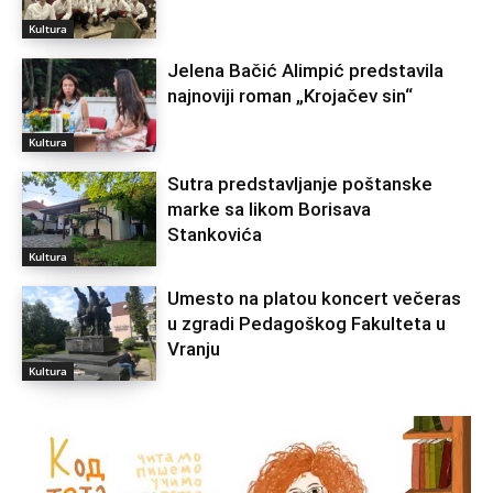
Kultura
Jelena Bačić Alimpić predstavila
najnoviji roman „Krojačev sin“
Kultura
Sutra predstavljanje poštanske
marke sa likom Borisava
Stankovića
Kultura
Umesto na platou koncert večeras
u zgradi Pedagoškog Fakulteta u
Vranju
Kultura