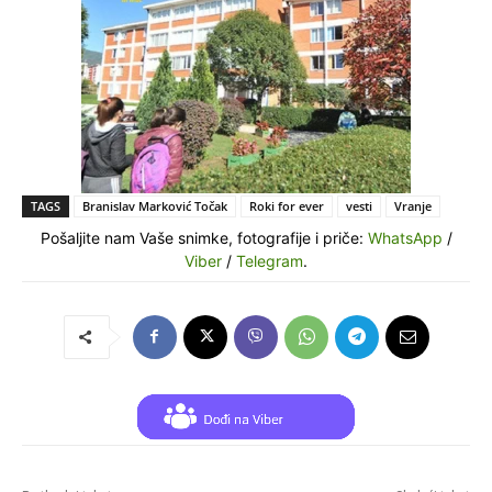
TAGS
Branislav Marković Točak
Roki for ever
vesti
Vranje
Pošaljite nam Vaše snimke, fotografije i priče:
WhatsApp
/
Viber
/
Telegram
.