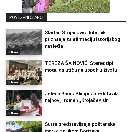
POVEZANI ČLANCI
Slađan Stojanović dobitnik
priznanja za afirmaciju istorijskog
nasleđa
Kultura
TEREZA ŠAINOVIĆ: Stereotipi
mogu da utiču na uspeh u životu
Kultura
Jelena Bačić Alimpić predstavila
najnoviji roman „Krojačev sin“
Kultura
Sutra predstavljanje poštanske
marke sa likom Borisava