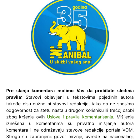
Pre slanja komentara molimo Vas da pročitate sledeća
pravila
: Stavovi objavljeni u tekstovima pojedinih autora
takođe nisu nužno ni stavovi redakcije, tako da ne snosimo
odgovornost za štetu nastalu drugom korisniku ili trećoj osobi
zbog kršenja ovih
Uslova i pravila komentarisanja
. Mišljenja
iznešena u komentarima su privatno mišljenje autora
komentara i ne odražavaju stavove redakcije portala VOM.
Strogo su zabranjeni: govor mržnje, uvrede na nacionalnoj,