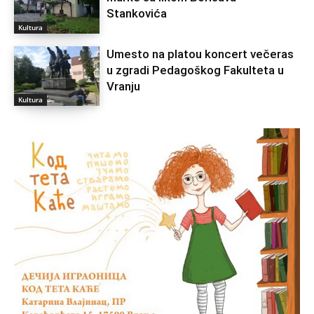
Stankovića
Kultura
Umesto na platou koncert večeras
u zgradi Pedagoškog Fakulteta u
Vranju
Kultura