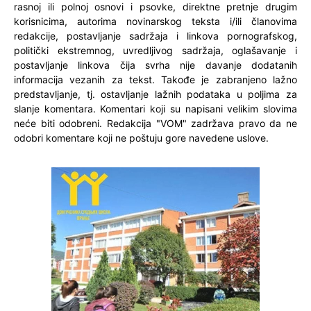
rasnoj ili polnoj osnovi i psovke, direktne pretnje drugim
korisnicima, autorima novinarskog teksta i/ili članovima
redakcije, postavljanje sadržaja i linkova pornografskog,
politički ekstremnog, uvredljivog sadržaja, oglašavanje i
postavljanje linkova čija svrha nije davanje dodatanih
informacija vezanih za tekst. Takođe je zabranjeno lažno
predstavljanje, tj. ostavljanje lažnih podataka u poljima za
slanje komentara. Komentari koji su napisani velikim slovima
neće biti odobreni. Redakcija "VOM" zadržava pravo da ne
odobri komentare koji ne poštuju gore navedene uslove.