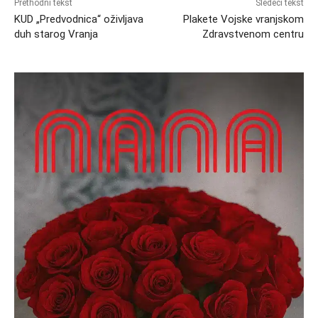
Prethodni tekst
Sledeći tekst
KUD „Predvodnica“ oživljava
Plakete Vojske vranjskom
duh starog Vranja
Zdravstvenom centru