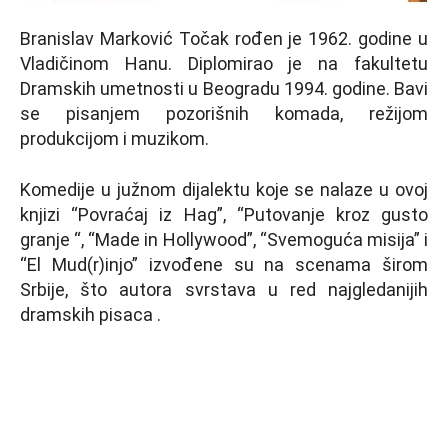
Branislav Marković Točak rođen je 1962. godine u
Vladičinom Hanu. Diplomirao je na fakultetu
Dramskih umetnosti u Beogradu 1994. godine. Bavi
se pisanjem pozorišnih komada, režijom
produkcijom i muzikom.
Komedije u južnom dijalektu koje se nalaze u ovoj
knjizi “Povraćaj iz Hag”, “Putovanje kroz gusto
granje “, “Made in Hollywood”, “Svemoguća misija” i
“El Mud(r)injo” izvođene su na scenama širom
Srbije, što autora svrstava u red najgledanijih
dramskih pisaca .