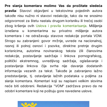
Pre slanja komentara molimo Vas da pročitate sledeća
pravila
: Stavovi objavljeni u tekstovima pojedinih autora
takođe nisu nužno ni stavovi redakcije, tako da ne snosimo
odgovornost za štetu nastalu drugom korisniku ili trećoj osobi
zbog kršenja ovih
Uslova i pravila komentarisanja
. Mišljenja
iznešena u komentarima su privatno mišljenje autora
komentara i ne odražavaju stavove redakcije portala VOM.
Strogo su zabranjeni: govor mržnje, uvrede na nacionalnoj,
rasnoj ili polnoj osnovi i psovke, direktne pretnje drugim
korisnicima, autorima novinarskog teksta i/ili članovima
redakcije, postavljanje sadržaja i linkova pornografskog,
politički ekstremnog, uvredljivog sadržaja, oglašavanje i
postavljanje linkova čija svrha nije davanje dodatanih
informacija vezanih za tekst. Takođe je zabranjeno lažno
predstavljanje, tj. ostavljanje lažnih podataka u poljima za
slanje komentara. Komentari koji su napisani velikim slovima
neće biti odobreni. Redakcija "VOM" zadržava pravo da ne
odobri komentare koji ne poštuju gore navedene uslove.