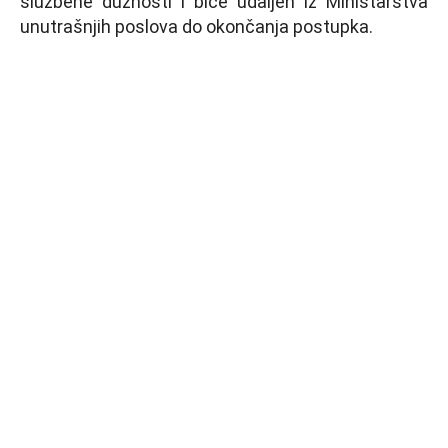
službene dužnosti i biće udalјen iz Ministarstva
unutrašnjih poslova do okončanja postupka.