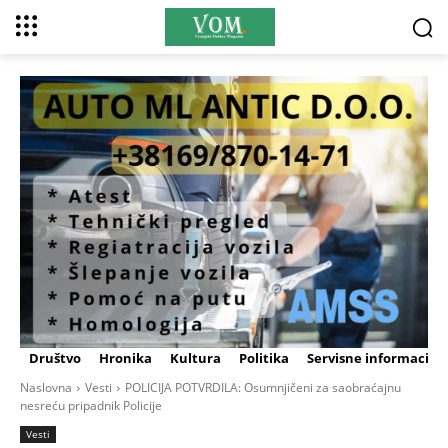
Društvo
Hronika
Kultura
Politika
Servisne informacije
Naslovna
Vesti
POLICIJA POTVRDILA: Osumnjičeni za saobraćajnu
nesreću pripadnik Policije
Vesti