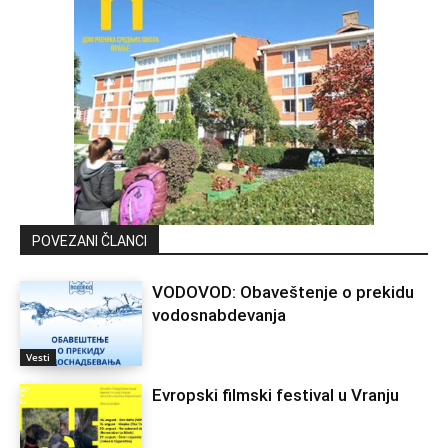
POVEZANI ČLANCI
VODOVOD: Obaveštenje o prekidu
vodosnabdevanja
Vesti
Evropski filmski festival u Vranju