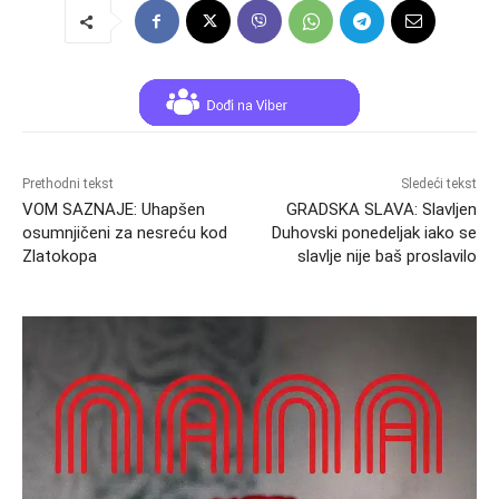
Prethodni tekst
Sledeći tekst
VOM SAZNAJE: Uhapšen
GRADSKA SLAVA: Slavljen
osumnjičeni za nesreću kod
Duhovski ponedeljak iako se
Zlatokopa
slavlje nije baš proslavilo