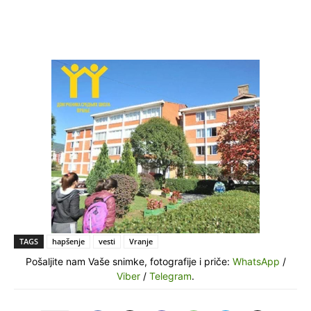
TAGS
hapšenje
vesti
Vranje
Pošaljite nam Vaše snimke, fotografije i priče:
WhatsApp
/
Viber
/
Telegram
.