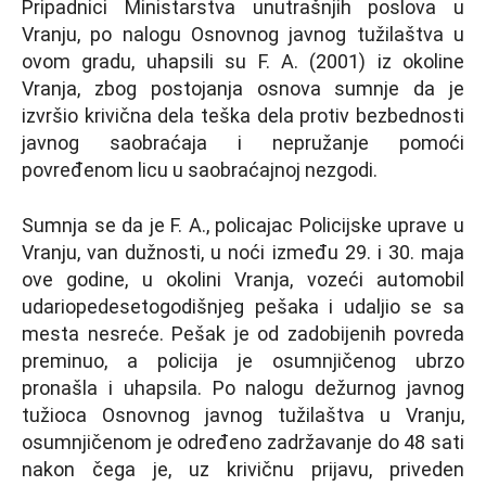
Pripadnici Ministarstva unutrašnjih poslova u
Vranju, po nalogu Osnovnog javnog tužilaštva u
ovom gradu, uhapsili su F. A. (2001) iz okoline
Vranja, zbog postojanja osnova sumnje da je
izvršio krivična dela teška dela protiv bezbednosti
javnog saobraćaja i nepružanje pomoći
povređenom licu u saobraćajnoj nezgodi.
Sumnja se da je F. A., policajac Policijske uprave u
Vranju, van dužnosti, u noći između 29. i 30. maja
ove godine, u okolini Vranja, vozeći automobil
udariopedesetogodišnjeg pešaka i udalјio se sa
mesta nesreće. Pešak je od zadobijenih povreda
preminuo, a policija je osumnjičenog ubrzo
pronašla i uhapsila. Po nalogu dežurnog javnog
tužioca Osnovnog javnog tužilaštva u Vranju,
osumnjičenom je određeno zadržavanje do 48 sati
nakon čega je, uz krivičnu prijavu, priveden