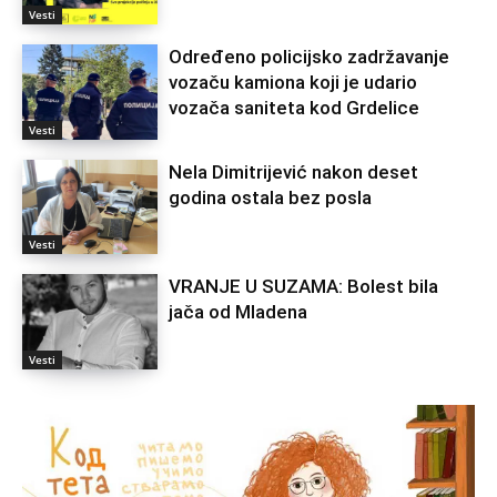
Vesti
Određeno policijsko zadržavanje
vozaču kamiona koji je udario
vozača saniteta kod Grdelice
Vesti
Nela Dimitrijević nakon deset
godina ostala bez posla
Vesti
VRANJE U SUZAMA: Bolest bila
jača od Mladena
Vesti