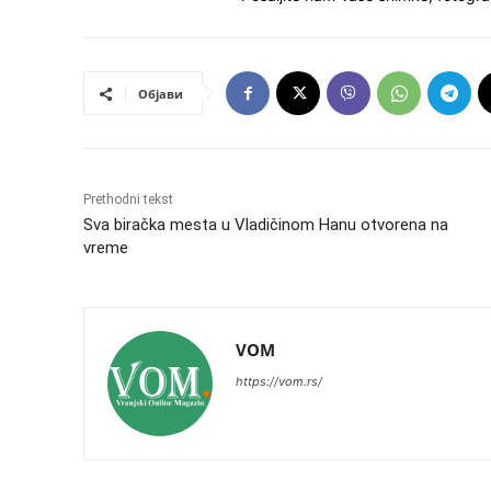
Објави
Prethodni tekst
Sva biračka mesta u Vladičinom Hanu otvorena na
vreme
VOM
https://vom.rs/