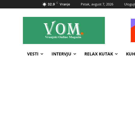
C
Petak, avgust 7, 2026
Ulogujt
32.9
Vranje
VESTI
INTERVJU
RELAX KUTAK
KUH