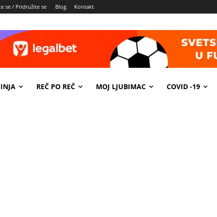
e se / Pridružite se
Blog
Kontakt
INJA
REČ PO REČ
MOJ LJUBIMAC
COVID -19