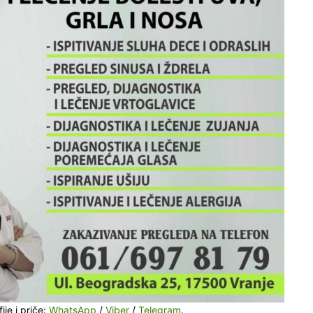
ije i priče:
WhatsApp
/
Viber
/
Telegram
.