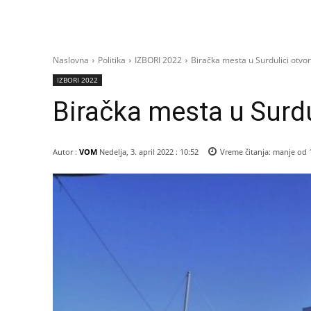
Naslovna
Politika
IZBORI 2022
Biračka mesta u Surdulici otv
IZBORI 2022
Biračka mesta u Surdu
Autor :
VOM
Nedelja, 3. april 2022 : 10:52
Vreme čitanja:
manje od 