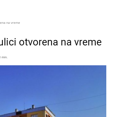
orena na vreme
lici otvorena na vreme
1
min.