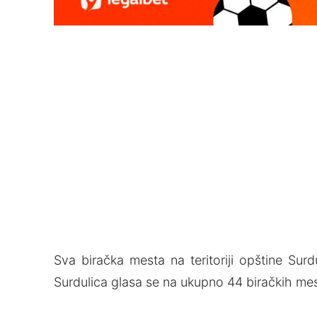
Sva biračka mesta na teritoriji opštine Surd
Surdulica glasa se na ukupno 44 biračkih mes