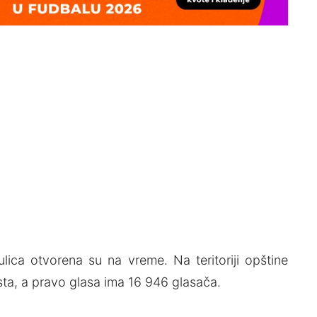
ulica otvorena su na vreme. Na teritoriji opštine
ta, a pravo glasa ima 16 946 glasača.