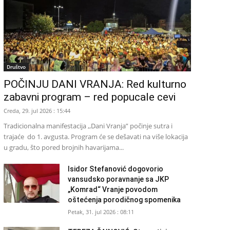
Društvo
POČINJU DANI VRANJA: Red kulturno
zabavni program – red popucale cevi
Creda, 29. jul 2026 : 15:44
Tradicionalna manifestacija ,,Dani Vranja” počinje sutra i
trajaće do 1. avgusta. Program će se dešavati na više lokacija
u gradu, što pored brojnih havarijama...
Isidor Stefanović dogovorio
vansudsko poravnanje sa JKP
„Komrad“ Vranje povodom
oštećenja porodičnog spomenika
Petak, 31. jul 2026 : 08:11