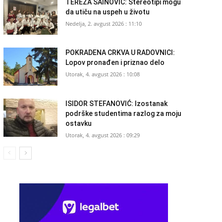
TEREZA ŠAINOVIĆ: Stereotipi mogu
da utiču na uspeh u životu
Nedelja, 2. avgust 2026 : 11:10
POKRADENA CRKVA U RADOVNICI:
Lopov pronađen i priznao delo
Utorak, 4. avgust 2026 : 10:08
ISIDOR STEFANOVIĆ: Izostanak
podrške studentima razlog za moju
ostavku
Utorak, 4. avgust 2026 : 09:29