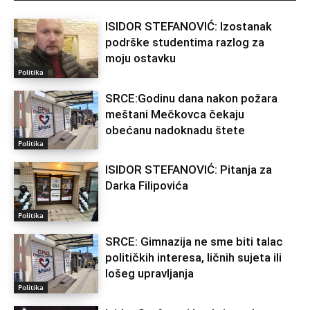
ISIDOR STEFANOVIĆ: Izostanak
podrške studentima razlog za
moju ostavku
Politika
SRCE:Godinu dana nakon požara
meštani Mečkovca čekaju
obećanu nadoknadu štete
Politika
ISIDOR STEFANOVIĆ: Pitanja za
Darka Filipovića
Politika
SRCE: Gimnazija ne sme biti talac
političkih interesa, ličnih sujeta ili
lošeg upravljanja
Politika