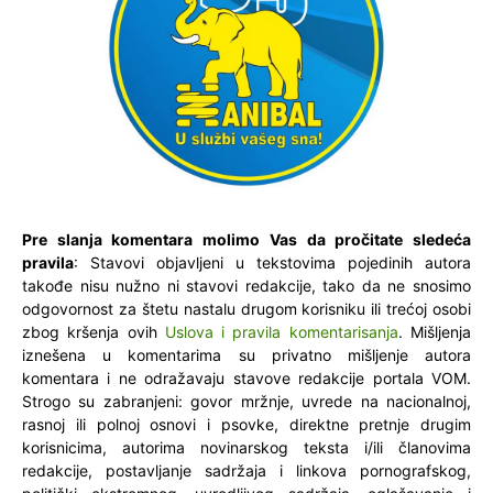
Pre slanja komentara molimo Vas da pročitate sledeća
pravila
: Stavovi objavljeni u tekstovima pojedinih autora
takođe nisu nužno ni stavovi redakcije, tako da ne snosimo
odgovornost za štetu nastalu drugom korisniku ili trećoj osobi
zbog kršenja ovih
Uslova i pravila komentarisanja
. Mišljenja
iznešena u komentarima su privatno mišljenje autora
komentara i ne odražavaju stavove redakcije portala VOM.
Strogo su zabranjeni: govor mržnje, uvrede na nacionalnoj,
rasnoj ili polnoj osnovi i psovke, direktne pretnje drugim
korisnicima, autorima novinarskog teksta i/ili članovima
redakcije, postavljanje sadržaja i linkova pornografskog,