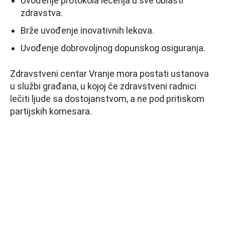
Uvođenje protokola lečenja u sve oblasti
zdravstva.
Brže uvođenje inovativnih lekova.
Uvođenje dobrovoljnog dopunskog osiguranja.
Zdravstveni centar Vranje mora postati ustanova
u službi građana, u kojoj će zdravstveni radnici
lečiti ljude sa dostojanstvom, a ne pod pritiskom
partijskih komesara.