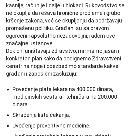
kasnije, račun je i dalje u blokadi. Rukovodstvo se
ne okuplja da rešava hronične probleme i grubo
kršenje zakona, već se okupljanju da podržavaju
promašenu politiku. Građani su sa pravom
ogorčeni i apsolutno nezadovoljni, radom ove
značajne ustanove.
Dok oni uništavaju zdravstvo, mi imamo jasan i
konkretan plan kako da podignemo Zdravstveni
cenatr na noge i obezbedimo standarde kakve
građani i zaposleni zaslužuju:
Povećanje plata lekara na 400.000 dinara,
medicinskih sestara i tehničara na 200.000
dinara.
Skraćenje liste čekanja.
Uvođenje preventivne medicine.