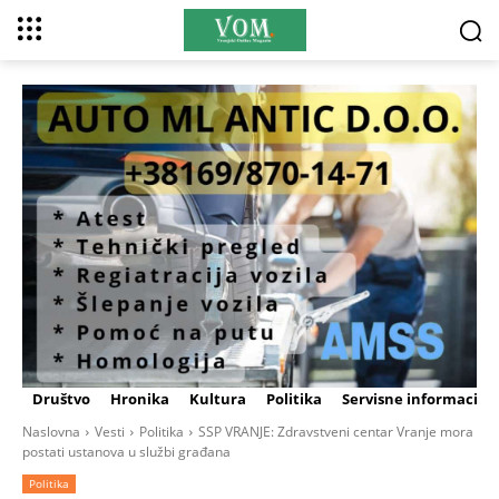
Društvo
Hronika
Kultura
Politika
Servisne informacije
Naslovna
Vesti
Politika
SSP VRANJE: Zdravstveni centar Vranje mora
postati ustanova u službi građana
Politika