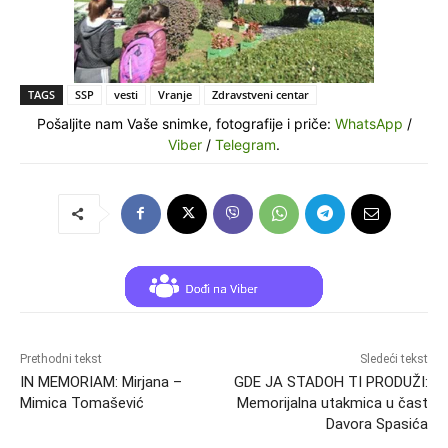
TAGS
SSP
vesti
Vranje
Zdravstveni centar
Pošaljite nam Vaše snimke, fotografije i priče:
WhatsApp
/
Viber
/
Telegram
.
Prethodni tekst
Sledeći tekst
IN MEMORIAM: Mirjana –
GDE JA STADOH TI PRODUŽI:
Mimica Tomašević
Memorijalna utakmica u čast
Davora Spasića