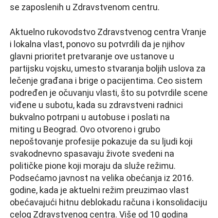
se zaposlenih u Zdravstvenom centru.
Aktuelno rukovodstvo Zdravstvenog centra Vranje
i lokalna vlast, ponovo su potvrdili da je njihov
glavni prioritet pretvaranje ove ustanove u
partijsku vojsku, umesto stvaranja boljih uslova za
lečenje građana i brige o pacijentima. Ceo sistem
podređen je očuvanju vlasti, što su potvrdile scene
viđene u subotu, kada su zdravstveni radnici
bukvalno potrpani u autobuse i poslati na
miting u Beograd. Ovo otvoreno i grubo
nepoštovanje profesije pokazuje da su ljudi koji
svakodnevno spasavaju živote svedeni na
političke pione koji moraju da služe režimu.
Podsećamo javnost na velika obećanja iz 2016.
godine, kada je aktuelni režim preuzimao vlast
obećavajući hitnu deblokadu računa i konsolidaciju
celog Zdravstvenog centra. Više od 10 godina