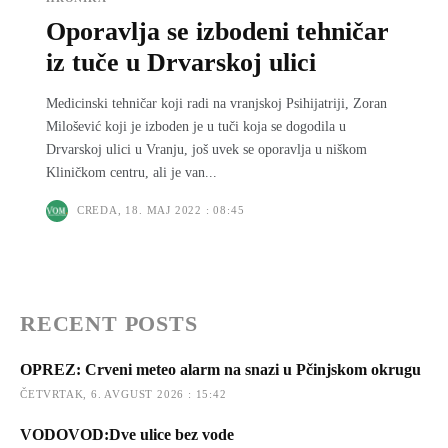
Oporavlja se izbodeni tehničar
iz tuče u Drvarskoj ulici
Medicinski tehničar koji radi na vranjskoj Psihijatriji, Zoran
Milošević koji je izboden je u tuči koja se dogodila u
Drvarskoj ulici u Vranju, još uvek se oporavlјa u niškom
Kliničkom centru, ali je van...
CREDA, 18. MAJ 2022 : 08:45
RECENT POSTS
OPREZ: Crveni meteo alarm na snazi u Pčinjskom okrugu
ČETVRTAK, 6. AVGUST 2026 : 15:42
VODOVOD:Dve ulice bez vode