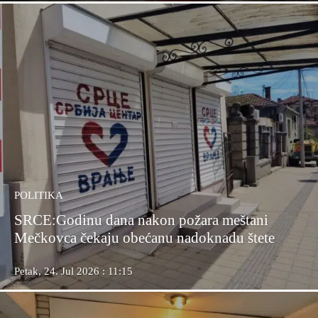
POLITIKA
SRCE:Godinu dana nakon požara meštani
Mečkovca čekaju obećanu nadoknadu štete
Petak, 24. Jul 2026 : 11:15