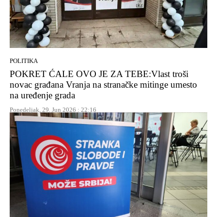
POLITIKA
POKRET ĆALE OVO JE ZA TEBE:Vlast troši
novac građana Vranja na stranačke mitinge umesto
na uređenje grada
Ponedeljak, 29. Jun 2026 : 22:16