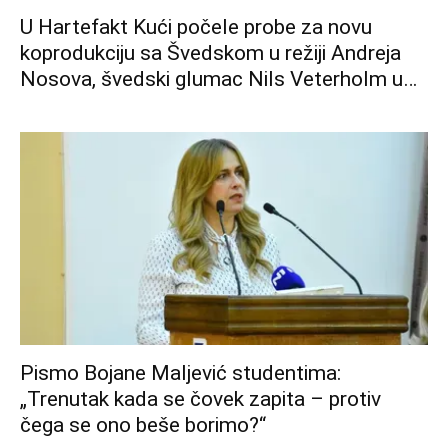
U Hartefakt Kući počele probe za novu
koprodukciju sa Švedskom u režiji Andreja
Nosova, švedski glumac Nils Veterholm u
glavnoj ulozi
Pismo Bojane Maljević studentima:
„Trenutak kada se čovek zapita – protiv
čega se ono beše borimo?“