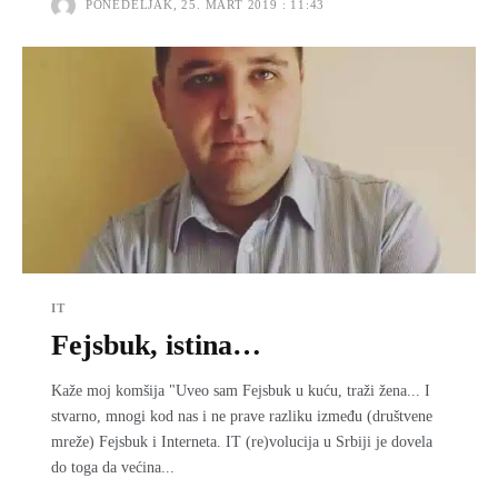
PONEDELJAK, 25. MART 2019 : 11:43
IT
Fejsbuk, istina…
Kaže moj komšija "Uveo sam Fejsbuk u kuću, traži žena... I
stvarno, mnogi kod nas i ne prave razliku između (društvene
mreže) Fejsbuk i Interneta. IT (re)volucija u Srbiji je dovela
do toga da većina...