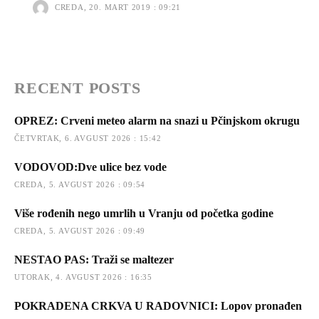
CREDA, 20. MART 2019 : 09:21
RECENT POSTS
OPREZ: Crveni meteo alarm na snazi u Pčinjskom okrugu
ČETVRTAK, 6. AVGUST 2026 : 15:42
VODOVOD:Dve ulice bez vode
CREDA, 5. AVGUST 2026 : 09:54
Više rođenih nego umrlih u Vranju od početka godine
CREDA, 5. AVGUST 2026 : 09:49
NESTAO PAS: Traži se maltezer
UTORAK, 4. AVGUST 2026 : 16:35
POKRADENA CRKVA U RADOVNICI: Lopov pronađen