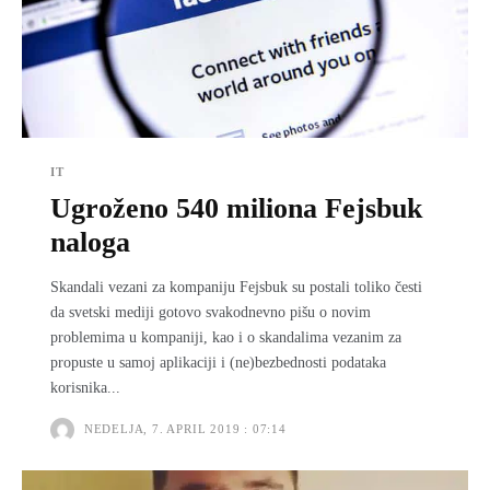
IT
Ugroženo 540 miliona Fejsbuk
naloga
Skandali vezani za kompaniju Fejsbuk su postali toliko česti
da svetski mediji gotovo svakodnevno pišu o novim
problemima u kompaniji, kao i o skandalima vezanim za
propuste u samoj aplikaciji i (ne)bezbednosti podataka
korisnika...
NEDELJA, 7. APRIL 2019 : 07:14