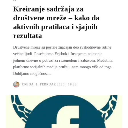
Kreiranje sadržaja za
društvene mreže – kako da
aktivnih pratilaca i sjajnih
rezultata
Društvene mreže su postale značajan deo svakodnevne rutine
većine ljudi. Posećujemo Fejsbuk i Instagram najmanje
jednom dnevno u potrazi za razonodom i zabavom. Međutim,
platforme socijalnih medija pružaju nam mnogo više od toga.
Dobijamo mogućnost...
CREDA, 1. FEBRUAR 2023 : 19:22