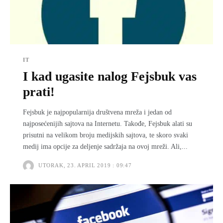
IT
I kad ugasite nalog Fejsbuk vas
prati!
Fejsbuk je najpopularnija društvena mreža i jedan od
najposećenijih sajtova na Internetu. Takođe, Fejsbuk alati su
prisutni na velikom broju medijskih sajtova, te skoro svaki
medij ima opcije za deljenje sadržaja na ovoj mreži. Ali,...
UTORAK, 23. APRIL 2019 : 09:47