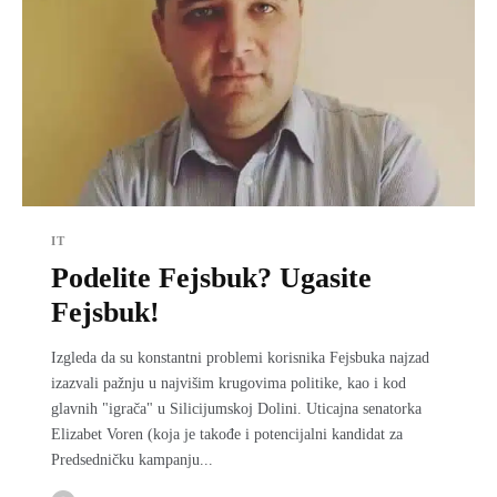
IT
Podelite Fejsbuk? Ugasite
Fejsbuk!
Izgleda da su konstantni problemi korisnika Fejsbuka najzad
izazvali pažnju u najvišim krugovima politike, kao i kod
glavnih "igrača" u Silicijumskoj Dolini. Uticajna senatorka
Elizabet Voren (koja je takođe i potencijalni kandidat za
Predsedničku kampanju...