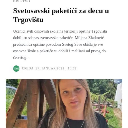
DRUŠTVO
Svetosavski paketići za decu u
Trgovištu
Učenici svih osnovnih škola na teritoriji opštine Trgovišta
dobili su sdanas svetosavske paketiće. Miljana Zlatković
predsednica opštine povodom Svetog Save obišla je sve
osnovne škole a paketiće su dobili i mališani od prvog do
četvrtog...
CREDA, 27. JANUAR 2021 : 16:39