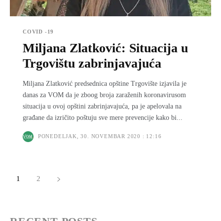
COVID -19
Miljana Zlatković: Situacija u
Trgovištu zabrinjavajuća
Miljana Zlatković predsednica opštine Trgovište izjavila je
danas za VOM da je zboog broja zaraženih koronavirusom
situacija u ovoj opštini zabrinjavajuća, pa je apelovala na
građane da izričito poštuju sve mere prevencije kako bi...
PONEDELJAK, 30. NOVEMBAR 2020 : 12:16
1
2