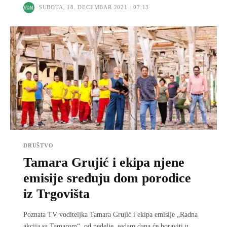
SUBOTA, 18. DECEMBAR 2021 : 07:13
DRUŠTVO
Tamara Grujić i ekipa njene
emisije sređuju dom porodice
iz Trgovišta
Poznata TV voditeljka Tamara Grujić i ekipa emisije „Radna
akcija sa Tamarom“, od nedelje, sedam dana će boraviti u