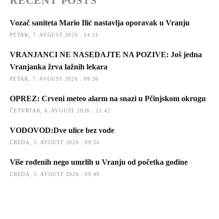
RECENT POSTS
Vozač saniteta Mario Ilić nastavlja oporavak u Vranju
PETAK, 7. AVGUST 2026 : 14:21
VRANJANCI NE NASEDAJTE NA POZIVE: Još jedna
Vranjanka žrva lažnih lekara
PETAK, 7. AVGUST 2026 : 09:56
OPREZ: Crveni meteo alarm na snazi u Pčinjskom okrugu
ČETVRTAK, 6. AVGUST 2026 : 15:42
VODOVOD:Dve ulice bez vode
CREDA, 5. AVGUST 2026 : 09:54
Više rođenih nego umrlih u Vranju od početka godine
CREDA, 5. AVGUST 2026 : 09:49