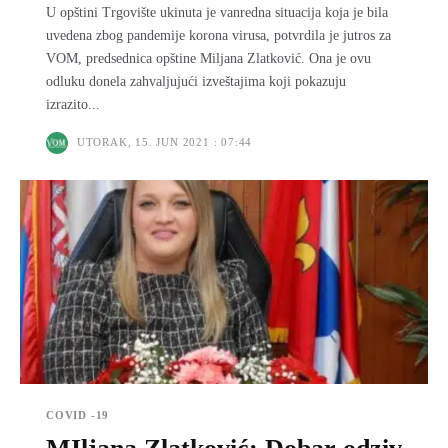
U opštini Trgovište ukinuta je vanredna situacija koja je bila
uvedena zbog pandemije korona virusa, potvrdila je jutros za
VOM, predsednica opštine Miljana Zlatković. Ona je ovu
odluku donela zahvaljujući izveštajima koji pokazuju
izrazito...
UTORAK, 15. JUN 2021 : 07:44
COVID -19