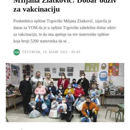
MIljana Zlatković: Dobar odziv
za vakcinaciju
Predsednica opštine Trgovište Miljana Zlatković, izjavila je
danas za VOM da je u opštini Trgovište zabeležen dobar odziv
za vakcinaciju, te da ona apeluje na sve stanovnike opštine
koja broji 5200 stanovnika da se...
ČETVRTAK, 18. MART 2021 : 09:49