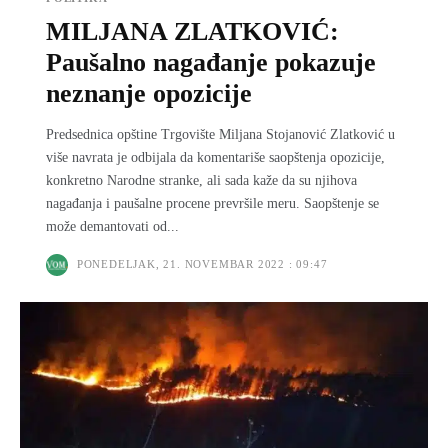
MILJANA ZLATKOVIĆ:
Paušalno nagađanje pokazuje
neznanje opozicije
Predsednica opštine Trgovište Miljana Stojanović Zlatković u
više navrata je odbijala da komentariše saopštenja opozicije,
konkretno Narodne stranke, ali sada kaže da su njihova
nagađanja i paušalne procene prevršile meru. Saopštenje se
može demantovati od...
PONEDELJAK, 21. NOVEMBAR 2022 : 09:47