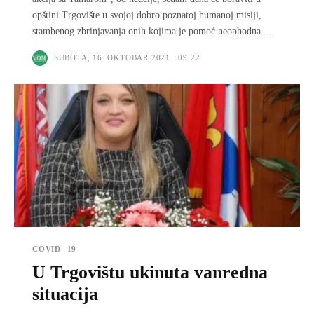
opštini Trgovište u svojoj dobro poznatoj humanoj misiji,
stambenog zbrinjavanja onih kojima je pomoć neophodna....
SUBOTA, 16. OKTOBAR 2021 : 09:22
COVID -19
U Trgovištu ukinuta vanredna
situacija