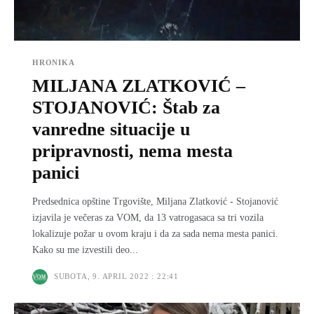
HRONIKA
MILJANA ZLATKOVIĆ –
STOJANOVIĆ: Štab za
vanredne situacije u
pripravnosti, nema mesta
panici
Predsednica opštine Trgovište, Miljana Zlatković - Stojanović
izjavila je večeras za VOM, da 13 vatrogasaca sa tri vozila
lokalizuje požar u ovom kraju i da za sada nema mesta panici.
Kako su me izvestili deo...
SUBOTA, 9. APRIL 2022 : 22:41