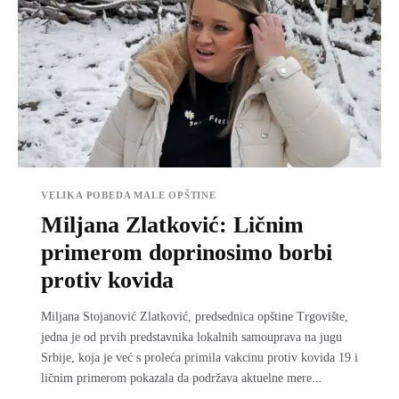
VELIKA POBEDA MALE OPŠTINE
Miljana Zlatković: Ličnim
primerom doprinosimo borbi
protiv kovida
Miljana Stojanović Zlatković, predsednica opštine Trgovište,
jedna je od prvih predstavnika lokalnih samouprava na jugu
Srbije, koja je već s proleća primila vakcinu protiv kovida 19 i
ličnim primerom pokazala da podržava aktuelne mere...