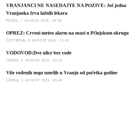
VRANJANCI NE NASEDAJTE NA POZIVE: Još jedna
Vranjanka žrva lažnih lekara
PETAK, 7. AVGUST 2026 : 09:56
OPREZ: Crveni meteo alarm na snazi u Pčinjskom okrugu
ČETVRTAK, 6. AVGUST 2026 : 15:42
VODOVOD:Dve ulice bez vode
CREDA, 5. AVGUST 2026 : 09:54
Više rođenih nego umrlih u Vranju od početka godine
CREDA, 5. AVGUST 2026 : 09:49