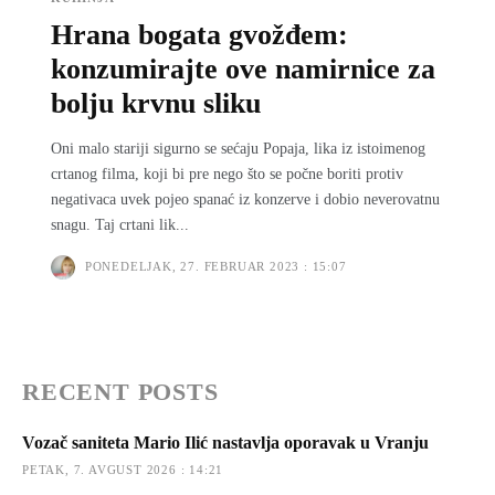
Hrana bogata gvožđem:
konzumirajte ove namirnice za
bolju krvnu sliku
Oni malo stariji sigurno se sećaju Popaja, lika iz istoimenog
crtanog filma, koji bi pre nego što se počne boriti protiv
negativaca uvek pojeo spanać iz konzerve i dobio neverovatnu
snagu. Taj crtani lik...
PONEDELJAK, 27. FEBRUAR 2023 : 15:07
RECENT POSTS
Vozač saniteta Mario Ilić nastavlja oporavak u Vranju
PETAK, 7. AVGUST 2026 : 14:21