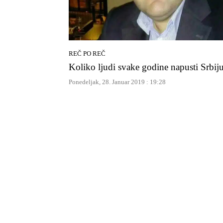
REČ PO REČ
Koliko ljudi svake godine napusti Srbij
Ponedeljak, 28. Januar 2019 : 19:28