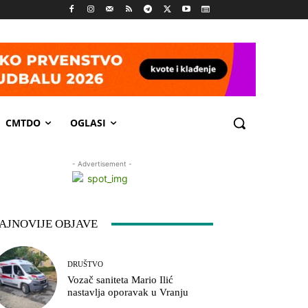
CMTDO
OGLASI
- Advertisement -
AJNOVIJE OBJAVE
DRUŠTVO
Vozač saniteta Mario Ilić
nastavlja oporavak u Vranju