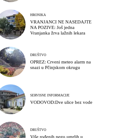
HRONIKA
VRANJANCI NE NASEDAJTE
NA POZIVE: Još jedna
Vranjanka žrva lažnih lekara
DRUŠTVO
OPREZ: Crveni meteo alarm na
snazi u Pčinjskom okrugu
SERVISNE INFORMACIJE
VODOVOD:Dve ulice bez vode
DRUŠTVO
Više rođenih nego umrlih u