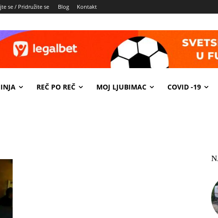
te se / Pridružite se
Blog
Kontakt
INJA
REČ PO REČ
MOJ LJUBIMAC
COVID -19
N