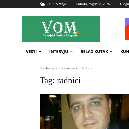
C
Subota, avgust 8, 2026
Uloguj
30.1
Vranje
VESTI
INTERVJU
RELAX KUTAK
KUH
Naslovna
Ključne reči
Radnici
Tag:
radnici