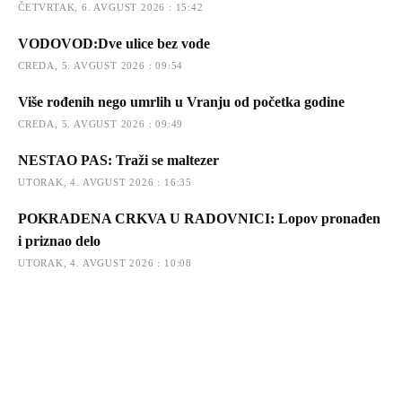
ČETVRTAK, 6. AVGUST 2026 : 15:42
VODOVOD:Dve ulice bez vode
CREDA, 5. AVGUST 2026 : 09:54
Više rođenih nego umrlih u Vranju od početka godine
CREDA, 5. AVGUST 2026 : 09:49
NESTAO PAS: Traži se maltezer
UTORAK, 4. AVGUST 2026 : 16:35
POKRADENA CRKVA U RADOVNICI: Lopov pronađen
i priznao delo
UTORAK, 4. AVGUST 2026 : 10:08