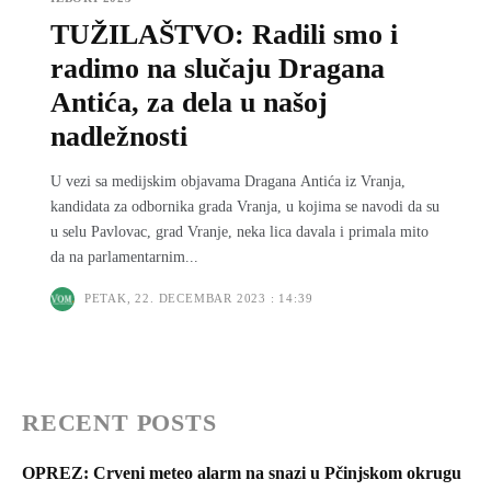
TUŽILAŠTVO: Radili smo i
radimo na slučaju Dragana
Antića, za dela u našoj
nadležnosti
U vezi sa medijskim objavama Dragana Antića iz Vranja,
kandidata za odbornika grada Vranja, u kojima se navodi da su
u selu Pavlovac, grad Vranje, neka lica davala i primala mito
da na parlamentarnim...
PETAK, 22. DECEMBAR 2023 : 14:39
RECENT POSTS
OPREZ: Crveni meteo alarm na snazi u Pčinjskom okrugu