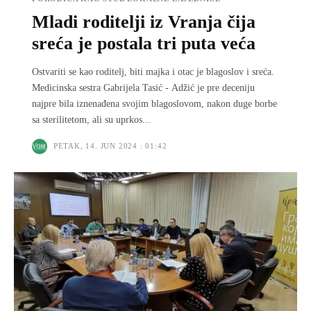
Mladi roditelji iz Vranja čija
sreća je postala tri puta veća
Ostvariti se kao roditelj, biti majka i otac je blagoslov i sreća.
Medicinska sestra Gabrijela Tasić - Adžić je pre deceniju
najpre bila iznenađena svojim blagoslovom, nakon duge borbe
sa sterilitetom, ali su uprkos...
PETAK, 14. JUN 2024 : 01:42