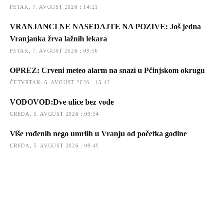
PETAK, 7. AVGUST 2026 : 14:21
VRANJANCI NE NASEDAJTE NA POZIVE: Još jedna
Vranjanka žrva lažnih lekara
PETAK, 7. AVGUST 2026 : 09:56
OPREZ: Crveni meteo alarm na snazi u Pčinjskom okrugu
ČETVRTAK, 6. AVGUST 2026 : 15:42
VODOVOD:Dve ulice bez vode
CREDA, 5. AVGUST 2026 : 09:54
Više rođenih nego umrlih u Vranju od početka godine
CREDA, 5. AVGUST 2026 : 09:49