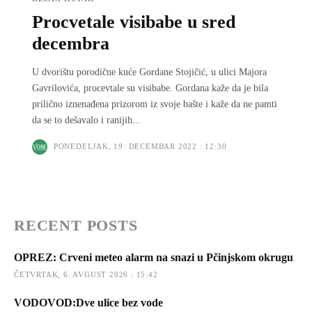
Procvetale visibabe u sred
decembra
U dvorištu porodične kuće Gordane Stojičić, u ulici Majora
Gavrilovića, procevtale su visibabe. Gordana kaže da je bila
prilično iznenađena prizorom iz svoje bašte i kaže da ne pamti
da se to dešavalo i ranijih...
PONEDELJAK, 19. DECEMBAR 2022 : 12:30
RECENT POSTS
OPREZ: Crveni meteo alarm na snazi u Pčinjskom okrugu
ČETVRTAK, 6. AVGUST 2026 : 15:42
VODOVOD:Dve ulice bez vode