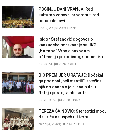
POČINJU DANI VRANJA: Red
kulturno zabavni program – red
popucale cevi
Creda, 29. jul 2026 : 15:44
Isidor Stefanović dogovorio
vansudsko poravnanje sa JKP
„Komrad“ Vranje povodom
oštećenja porodičnog spomenika
Petak, 31. jul 2026 : 08:11
BIO PREMIJER U RATAJE: Dočekali
ga podobni „beli mantili“, a većina
njih do danas nije ni znala da u
Rataju postoji ambulanta
Četvrtak, 30. jul 2026 : 19:26
TEREZA ŠAINOVIĆ: Stereotipi mogu
da utiču na uspeh u životu
Nedelja, 2. avgust 2026 : 11:10