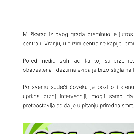
Muškarac iz ovog grada preminuo je jutros
centra u Vranju, u blizini centralne kapije p
Pored medicinskih radnika koji su brzo rea
obaveštena i dežurna ekipa je brzo stigla na 
Po svemu sudeći čoveku je pozlilo i krenu
uprkos brzoj intervenciji, mogli samo da
pretpostavlјa se da je u pitanju prirodna smrt