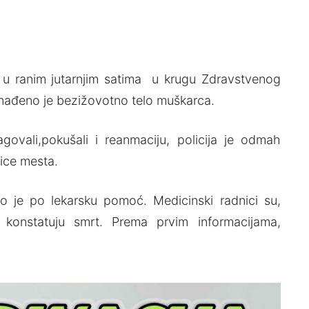
 u ranim jutarnjim satima u krugu Zdravstvenog
ronađeno je bezižovotno telo muškarca.
govali,pokušali i reanmaciju, policija je odmah
lice mesta.
o je po lekarsku pomoć. Medicinski radnici su,
 konstatuju smrt. Prema prvim informacijama,
.