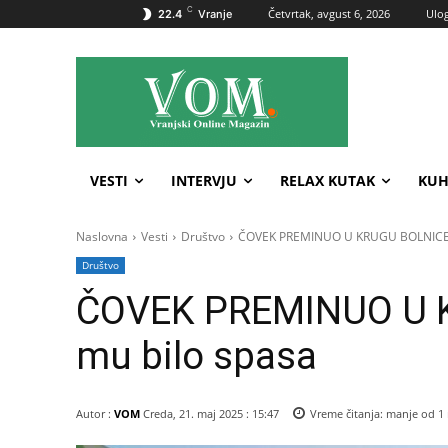
C
Četvrtak, avgust 6, 2026
Ulog
22.4
Vranje
VESTI
INTERVJU
RELAX KUTAK
KUH
Naslovna
Vesti
Društvo
ČOVEK PREMINUO U KRUGU BOLNICE: 
Društvo
ČOVEK PREMINUO U K
mu bilo spasa
Autor :
VOM
Creda, 21. maj 2025 : 15:47
Vreme čitanja:
manje od 1