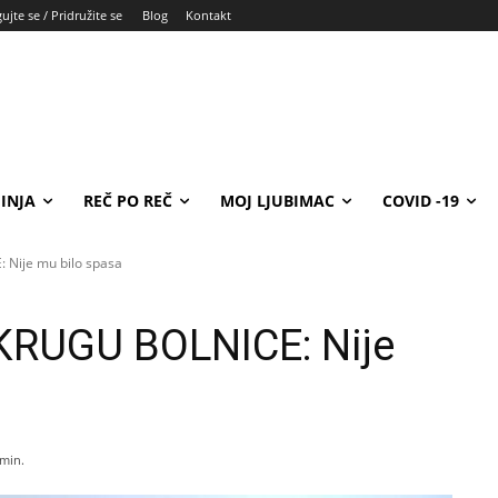
ujte se / Pridružite se
Blog
Kontakt
INJA
REČ PO REČ
MOJ LJUBIMAC
COVID -19
Nije mu bilo spasa
RUGU BOLNICE: Nije
min.