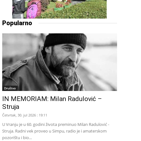
Popularno
Društvo
IN MEMORIAM: Milan Radulović –
Struja
Četvrtak, 30. jul 2026 : 19:11
U Vranju je u 60. godini života preminuo Milan Radulović -
Struja. Radni vek proveo u Simpu, radio je i amaterskom
pozorištu i bio...