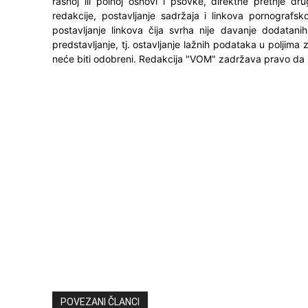
rasnoj ili polnoj osnovi i psovke, direktne pretnje dr
redakcije, postavljanje sadržaja i linkova pornografsk
postavljanje linkova čija svrha nije davanje dodatani
predstavljanje, tj. ostavljanje lažnih podataka u poljima
neće biti odobreni. Redakcija "VOM" zadržava pravo da 
POVEZANI ČLANCI