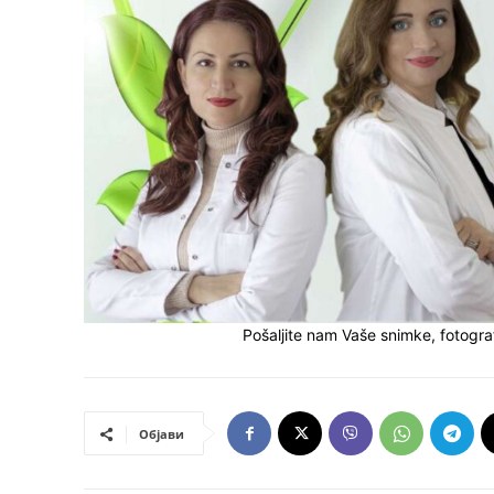
Pošaljite nam Vaše snimke, fotograf
Објави