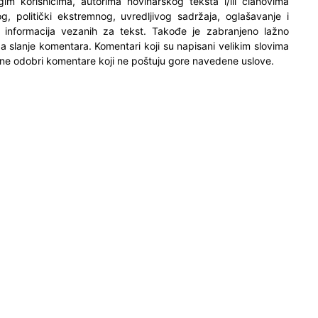
ugim korisnicima, autorima novinarskog teksta i/ili članovima
og, politički ekstremnog, uvredljivog sadržaja, oglašavanje i
h informacija vezanih za tekst. Takođe je zabranjeno lažno
 za slanje komentara. Komentari koji su napisani velikim slovima
ne odobri komentare koji ne poštuju gore navedene uslove.