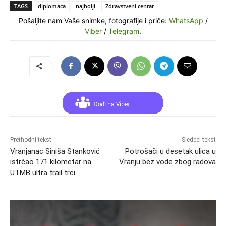
TAGS
diplomaca
najbolji
Zdravstveni centar
Pošaljite nam Vaše snimke, fotografije i priče:
WhatsApp
/
Viber
/
Telegram
.
Prethodni tekst
Sledeći tekst
Vranjanac Siniša Stanković
Potrošači u desetak ulica u
istrčao 171 kilometar na
Vranju bez vode zbog radova
UTMB ultra trail trci