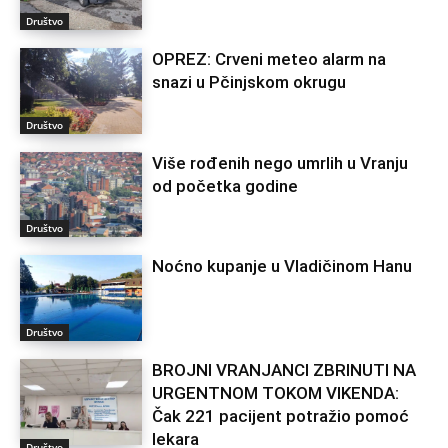
Društvo
OPREZ: Crveni meteo alarm na
snazi u Pčinjskom okrugu
Društvo
Više rođenih nego umrlih u Vranju
od početka godine
Društvo
Noćno kupanje u Vladičinom Hanu
Društvo
BROJNI VRANJANCI ZBRINUTI NA
URGENTNOM TOKOM VIKENDA:
Čak 221 pacijent potražio pomoć
lekara
Društvo