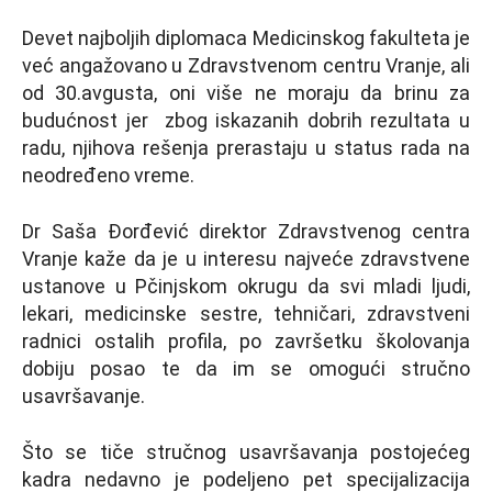
Devet najboljih diplomaca Medicinskog fakulteta je
već angažovano u Zdravstvenom centru Vranje, ali
od 30.avgusta, oni više ne moraju da brinu za
budućnost jer zbog iskazanih dobrih rezultata u
radu, njihova rešenja prerastaju u status rada na
neodređeno vreme.
Dr Saša Đorđević direktor Zdravstvenog centra
Vranje kaže da je u interesu najveće zdravstvene
ustanove u Pčinjskom okrugu da svi mladi ljudi,
lekari, medicinske sestre, tehničari, zdravstveni
radnici ostalih profila, po završetku školovanja
dobiju posao te da im se omogući stručno
usavršavanje.
Što se tiče stručnog usavršavanja postojećeg
kadra nedavno je podeljeno pet specijalizacija