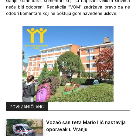
slanje komentara. Komentari koji su napisani velikim slovima
neće biti odobreni. Redakcija "VOM" zadržava pravo da ne
odobri komentare koji ne poštuju gore navedene uslove.
POVEZANI ČLANCI
Vozač saniteta Mario Ilić nastavlja
oporavak u Vranju