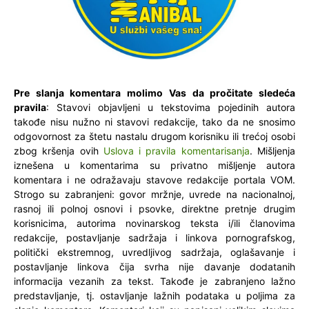
Pre slanja komentara molimo Vas da pročitate sledeća
pravila
: Stavovi objavljeni u tekstovima pojedinih autora
takođe nisu nužno ni stavovi redakcije, tako da ne snosimo
odgovornost za štetu nastalu drugom korisniku ili trećoj osobi
zbog kršenja ovih
Uslova i pravila komentarisanja
. Mišljenja
iznešena u komentarima su privatno mišljenje autora
komentara i ne odražavaju stavove redakcije portala VOM.
Strogo su zabranjeni: govor mržnje, uvrede na nacionalnoj,
rasnoj ili polnoj osnovi i psovke, direktne pretnje drugim
korisnicima, autorima novinarskog teksta i/ili članovima
redakcije, postavljanje sadržaja i linkova pornografskog,
politički ekstremnog, uvredljivog sadržaja, oglašavanje i
postavljanje linkova čija svrha nije davanje dodatanih
informacija vezanih za tekst. Takođe je zabranjeno lažno
predstavljanje, tj. ostavljanje lažnih podataka u poljima za