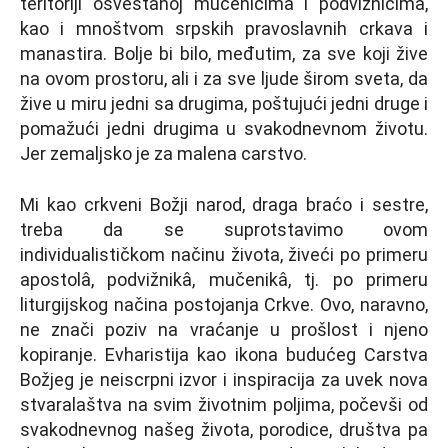
teritoriji osveštanoj mučenicima i podvižnicima,
kao i mnoštvom srpskih pravoslavnih crkava i
manastira. Bolјe bi bilo, međutim, za sve koji žive
na ovom prostoru, ali i za sve lјude širom sveta, da
žive u miru jedni sa drugima, poštujući jedni druge i
pomažući jedni drugima u svakodnevnom životu.
Jer zemalјsko je za malena carstvo.
Mi kao crkveni Božji narod, draga braćo i sestre,
treba da se suprotstavimo ovom
individualističkom načinu života, živeći po primeru
apostolâ, podvižnikâ, mučenikâ, tj. po primeru
liturgijskog načina postojanja Crkve. Ovo, naravno,
ne znači poziv na vraćanje u prošlost i njeno
kopiranje. Evharistija kao ikona budućeg Carstva
Božjeg je neiscrpni izvor i inspiracija za uvek nova
stvaralaštva na svim životnim polјima, počevši od
svakodnevnog našeg života, porodice, društva pa