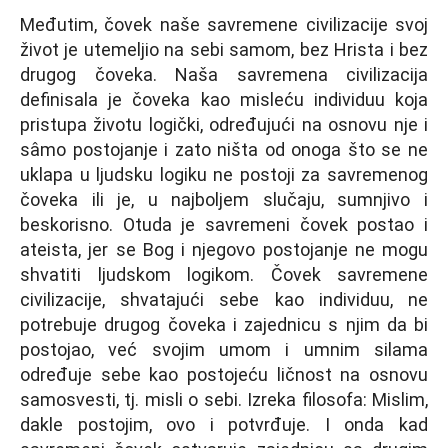
Međutim, čovek naše savremene civilizacije svoj
život je utemelјio na sebi samom, bez Hrista i bez
drugog čoveka. Naša savremena civilizacija
definisala je čoveka kao misleću individuu koja
pristupa životu logički, određujući na osnovu nje i
sâmo postojanje i zato ništa od onoga što se ne
uklapa u lјudsku logiku ne postoji za savremenog
čoveka ili je, u najbolјem slučaju, sumnjivo i
beskorisno. Otuda je savremeni čovek postao i
ateista, jer se Bog i njegovo postojanje ne mogu
shvatiti lјudskom logikom. Čovek savremene
civilizacije, shvatajući sebe kao individuu, ne
potrebuje drugog čoveka i zajednicu s njim da bi
postojao, već svojim umom i umnim silama
određuje sebe kao postojeću ličnost na osnovu
samosvesti, tj. misli o sebi. Izreka filosofa: Mislim,
dakle postojim, ovo i potvrđuje. I onda kad