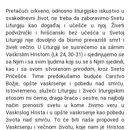
Pretačući crkveno, odnosno liturgijsko iskustvo u
svakodnevni život, ne treba da zaboravimo Svetu
Liturgiju kao događaj i učešće u njoj. Živeti
podvižnički i hrišćanski bez učešća u Svetoj
Liturgiji nije dovolјno da bismo prevazišli smrt i
živeli večno. U Liturgiji se susrećemo sa sâmim
Vaskrslim Hristom (Lk 24, 30-31) i sjedinjujemo se
sa Nјim i sa svim lјudima koji su se s Nјim sjedinili,
kao i sa svom stvorenom prirodom, kroz Sveto
Pričešće. Time predokušamo buduće Carstvo
Božje, opšte vaskrsenje i pobedu nad smrću.
Istovremeno, služeći Liturgiju i živeći liturgijskim
etosom mi ćemo, draga braćo i sestre, na najbolјi
način prenositi svetu u kome živimo veru u
Vaskrslog Hrista i u opšte vaskrsenje kao pobedu
života nad smrću. To će biti naša propoved o
Vaskrsenju i večnom životu, koje nam je Hristos