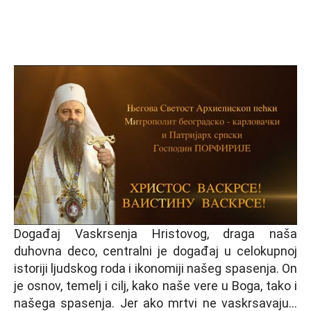
Događaj Vaskrsenja Hristovog, draga naša
duhovna deco, centralni je događaj u celokupnoj
istoriji lјudskog roda i ikonomiji našeg spasenja. On
je osnov, temelј i cilј, kako naše vere u Boga, tako i
našega spasenja. Jer ako mrtvi ne vaskrsavaju…