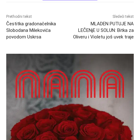
Prethodni tekst
Sledeći tekst
Čestitka gradonačelnika
MLADEN PUTUJE NA
Slobodana Milekovića
LEČENјE U SOLUN: Bitka za
povodom Uskrsa
Oliveru i Violetu još uvek traje