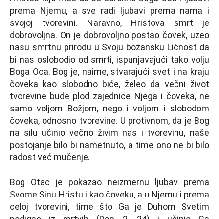
prema Nјemu, a sve radi lјubavi prema nama i
svojoj tvorevini. Naravno, Hristova smrt je
dobrovolјna. On je dobrovolјno postao čovek, uzeo
našu smrtnu prirodu u Svoju božansku Ličnost da
bi nas oslobodio od smrti, ispunjavajući tako volјu
Boga Oca. Bog je, naime, stvarajući svet i na kraju
čoveka kao slobodno biće, želeo da večni život
tvorevine bude plod zajednice Nјega i čoveka, ne
samo volјom Božjom, nego i volјom i slobodom
čoveka, odnosno tvorevine. U protivnom, da je Bog
na silu učinio večno živim nas i tvorevinu, naše
postojanje bilo bi nametnuto, a time ono ne bi bilo
radost već mučenje.
Bog Otac je pokazao neizmernu lјubav prema
Svome Sinu Hristu i kao čoveku, a u Nјemu i prema
celoj tvorevini, time što Ga je Duhom Svetim
podigao iz mrtvih (Dap 2, 24) i učinio Ga