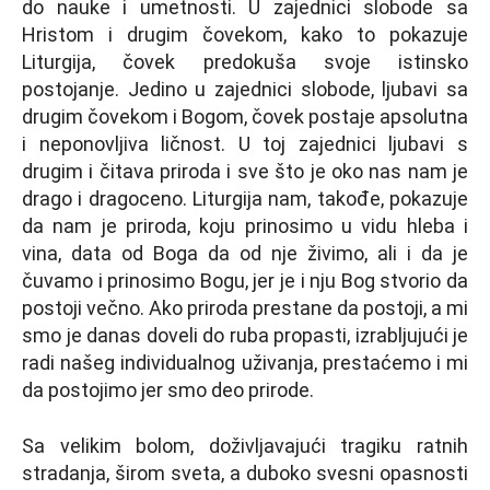
do nauke i umetnosti. U zajednici slobode sa
Hristom i drugim čovekom, kako to pokazuje
Liturgija, čovek predokuša svoje istinsko
postojanje. Jedino u zajednici slobode, lјubavi sa
drugim čovekom i Bogom, čovek postaje apsolutna
i neponovlјiva ličnost. U toj zajednici lјubavi s
drugim i čitava priroda i sve što je oko nas nam je
drago i dragoceno. Liturgija nam, takođe, pokazuje
da nam je priroda, koju prinosimo u vidu hleba i
vina, data od Boga da od nje živimo, ali i da je
čuvamo i prinosimo Bogu, jer je i nju Bog stvorio da
postoji večno. Ako priroda prestane da postoji, a mi
smo je danas doveli do ruba propasti, izrablјujući je
radi našeg individualnog uživanja, prestaćemo i mi
da postojimo jer smo deo prirode.
Sa velikim bolom, doživlјavajući tragiku ratnih
stradanja, širom sveta, a duboko svesni opasnosti