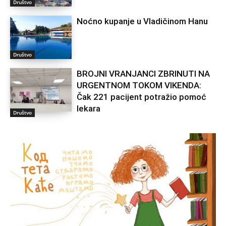
Društvo
Noćno kupanje u Vladičinom Hanu
Društvo
BROJNI VRANJANCI ZBRINUTI NA
URGENTNOM TOKOM VIKENDA:
Čak 221 pacijent potražio pomoć
lekara
Društvo