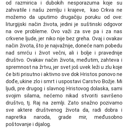
od razmirica i dubokih nesporazuma koje su
zahvatile i našu zemlјu i krajeve, kao Crkva ne
možemo da uputimo drugačiju poruku od ove:
liturgijski način života, jedini je suštinski odgovor
na ove probleme. Ovo važi za sve pa i za nas
crkvene lјude, jer niko nije bez greha. Ovaj i ovakav
način života, što je najvažnije, doneće nam pobedu
nad smrću i život večni, ali i bolјe i pravednije
društvo. Ovakav način života, međutim, zahteva i
spremnost na žrtvu, jer svet još uvek leži u zlu koje
će biti prisutno i aktivno sve dok Hristos ponovo ne
dođe, ukine zlo i smrt i uspostavi Carstvo Božje. Mi
lјudi, pre drugog i slavnog Hristovog dolaska, sami
svojim silama, nećemo nikad stvoriti savršeno
društvo, tj. Raj na zemlјi. Zato snažno pozivamo
sve aktere društvenog života da, radi dobra i
napretka naroda, grade mir, međusobno
poštovanje i dijalog.