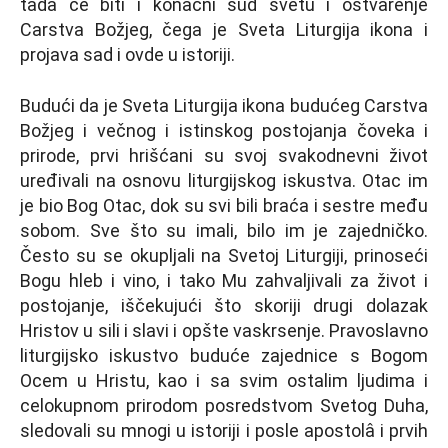
tada će biti i konačni sud svetu i ostvarenje
Carstva Božjeg, čega je Sveta Liturgija ikona i
projava sad i ovde u istoriji.
Budući da je Sveta Liturgija ikona budućeg Carstva
Božjeg i večnog i istinskog postojanja čoveka i
prirode, prvi hrišćani su svoj svakodnevni život
uređivali na osnovu liturgijskog iskustva. Otac im
je bio Bog Otac, dok su svi bili braća i sestre među
sobom. Sve što su imali, bilo im je zajedničko.
Često su se okuplјali na Svetoj Liturgiji, prinoseći
Bogu hleb i vino, i tako Mu zahvalјivali za život i
postojanje, iščekujući što skoriji drugi dolazak
Hristov u sili i slavi i opšte vaskrsenje. Pravoslavno
liturgijsko iskustvo buduće zajednice s Bogom
Ocem u Hristu, kao i sa svim ostalim lјudima i
celokupnom prirodom posredstvom Svetog Duha,
sledovali su mnogi u istoriji i posle apostolâ i prvih