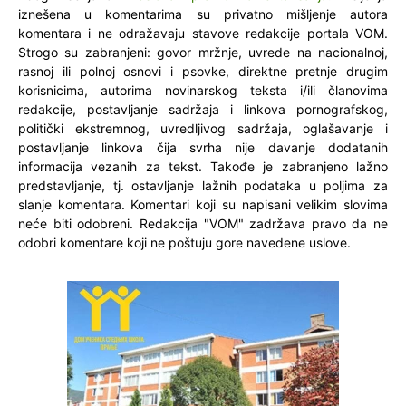
iznešena u komentarima su privatno mišljenje autora
komentara i ne odražavaju stavove redakcije portala VOM.
Strogo su zabranjeni: govor mržnje, uvrede na nacionalnoj,
rasnoj ili polnoj osnovi i psovke, direktne pretnje drugim
korisnicima, autorima novinarskog teksta i/ili članovima
redakcije, postavljanje sadržaja i linkova pornografskog,
politički ekstremnog, uvredljivog sadržaja, oglašavanje i
postavljanje linkova čija svrha nije davanje dodatanih
informacija vezanih za tekst. Takođe je zabranjeno lažno
predstavljanje, tj. ostavljanje lažnih podataka u poljima za
slanje komentara. Komentari koji su napisani velikim slovima
neće biti odobreni. Redakcija "VOM" zadržava pravo da ne
odobri komentare koji ne poštuju gore navedene uslove.