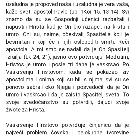
uzaludna je propoved naša i uzaludna je vera vaša,
kaže sveti apostol Pavle (up. 1Kor 15, 13-14). Svi
znamo da su se Gospodnji učenici razbežali i
napustili Hrista kad je On bio razapet na krstu i
umro. Oni su, naime, očekivali Spasitelјa koji je
besmrtan i koji će i njih osloboditi smrti. Reči
apostola: A mi smo se nadali da je On Spasitelј
Izrailјa (Lk 24, 21), jasno ovo potvrđuju. Međutim,
Hristos je umro i posle tri dana je vaskrsao. Po
Vaskrsenju Hristovom, kada se pokazao živ
apostolima i onima koji su bili s njima, svi su se
ponovo sabrali oko Nјega i posvedočili da je On
umro i vaskrsao i da je zaista Spasitelј sveta. To
svoje svedočanstvo su potvrdili, dajući svoje
živote za Hrista.
Vaskrsenje Hristovo potvrđuje činjenicu da je
najveći problem čoveka i celokupne tvorevine