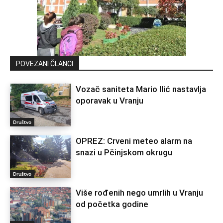
POVEZANI ČLANCI
Vozač saniteta Mario Ilić nastavlja
oporavak u Vranju
Društvo
OPREZ: Crveni meteo alarm na
snazi u Pčinjskom okrugu
Društvo
Više rođenih nego umrlih u Vranju
od početka godine