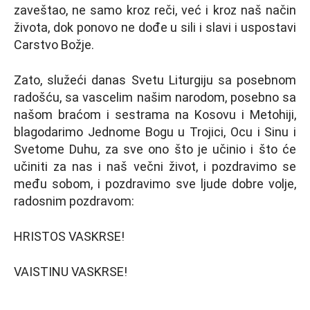
zaveštao, ne samo kroz reči, već i kroz naš način
života, dok ponovo ne dođe u sili i slavi i uspostavi
Carstvo Božje.
Zato, služeći danas Svetu Liturgiju sa posebnom
radošću, sa vascelim našim narodom, posebno sa
našom braćom i sestrama na Kosovu i Metohiji,
blagodarimo Jednome Bogu u Trojici, Ocu i Sinu i
Svetome Duhu, za sve ono što je učinio i što će
učiniti za nas i naš večni život, i pozdravimo se
među sobom, i pozdravimo sve lјude dobre volјe,
radosnim pozdravom:
HRISTOS VASKRSE!
VAISTINU VASKRSE!