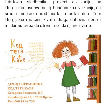
Hristovih sledbenika, praveći civilizaciju na
liturgijskim osnovama, tj. hrišćansku civilizaciju, čiji
smo i mi kao narod postali i ostali deo. Tom
liturgijskom načinu života, draga duhovna deco, i
mi danas treba da stremimo i da njime živimo.