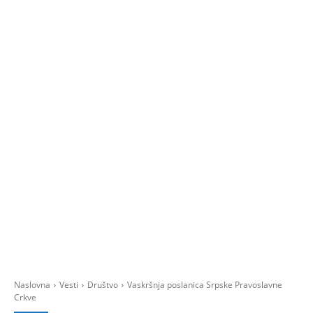
Naslovna
Vesti
Društvo
Vaskršnja poslanica Srpske Pravoslavne
Crkve