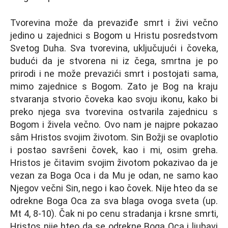
Tvorevina može da prevaziđe smrt i živi večno
jedino u zajednici s Bogom u Hristu posredstvom
Svetog Duha. Sva tvorevina, uklјučujući i čoveka,
budući da je stvorena ni iz čega, smrtna je po
prirodi i ne može prevazići smrt i postojati sama,
mimo zajednice s Bogom. Zato je Bog na kraju
stvaranja stvorio čoveka kao svoju ikonu, kako bi
preko njega sva tvorevina ostvarila zajednicu s
Bogom i živela večno. Ovo nam je najpre pokazao
sâm Hristos svojim životom. Sin Božji se ovaplotio
i postao savršeni čovek, kao i mi, osim greha.
Hristos je čitavim svojim životom pokazivao da je
vezan za Boga Oca i da Mu je odan, ne samo kao
Nјegov večni Sin, nego i kao čovek. Nije hteo da se
odrekne Boga Oca za sva blaga ovoga sveta (up.
Mt 4, 8-10). Čak ni po cenu stradanja i krsne smrti,
Hristos nije hteo da se odrekne Boga Oca i lјubavi