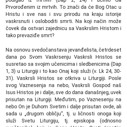
Prvorođenim iz mrtvih. To znači da će Bog Otac u
Hristu i sve nas i svu prirodu na kraju istorije
vaskrsnuti i osloboditi smrti. Na koji način može
čovek da ostvari zajednicu sa Vaskrslim Hristom i
tako prevaziđe smrt?
Na osnovu svedočanstava jevanđelista, četrdeset
dana po Svom Vaskrsenju Vaskrsli Hristos se
susretao sa svojim učenicima i sledbenicima (Dap
1, 3) u Liturgiji i to kao Onaj koji služi (v. Lk 24, 30-
31). Vaskrsli Hristos se otkriva u Liturgiji. Posle
svog Vaznesenja na nebo, Vaskrsli Gospod naš
Isus Hristos je i dalјe, sve do dana današnjeg, uvek
prisutan na Liturgiji. Međutim, po Vaznesenju na
nebo On je Duhom Svetim i dalјe prisutan ovde, ali
sada u „drugom obličju“, tj. u ličnosti onoga koji
služi Svetu Liturgiju, tj. episkopa (odnosno