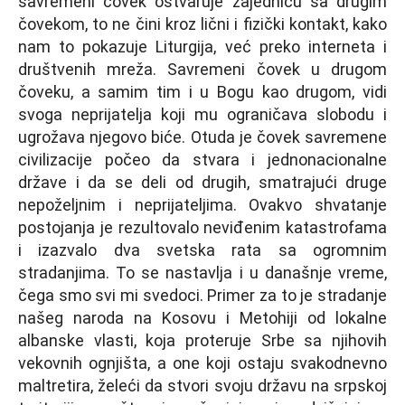
savremeni čovek ostvaruje zajednicu sa drugim
čovekom, to ne čini kroz lični i fizički kontakt, kako
nam to pokazuje Liturgija, već preko interneta i
društvenih mreža. Savremeni čovek u drugom
čoveku, a samim tim i u Bogu kao drugom, vidi
svoga neprijatelјa koji mu ograničava slobodu i
ugrožava njegovo biće. Otuda je čovek savremene
civilizacije počeo da stvara i jednonacionalne
države i da se deli od drugih, smatrajući druge
nepoželјnim i neprijatelјima. Ovakvo shvatanje
postojanja je rezultovalo neviđenim katastrofama
i izazvalo dva svetska rata sa ogromnim
stradanjima. To se nastavlјa i u današnje vreme,
čega smo svi mi svedoci. Primer za to je stradanje
našeg naroda na Kosovu i Metohiji od lokalne
albanske vlasti, koja proteruje Srbe sa njihovih
vekovnih ognjišta, a one koji ostaju svakodnevno
maltretira, želeći da stvori svoju državu na srpskoj