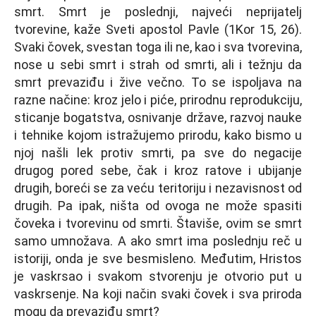
smrt. Smrt je poslednji, najveći neprijatelј
tvorevine, kaže Sveti apostol Pavle (1Kor 15, 26).
Svaki čovek, svestan toga ili ne, kao i sva tvorevina,
nose u sebi smrt i strah od smrti, ali i težnju da
smrt prevaziđu i žive večno. To se ispolјava na
razne načine: kroz jelo i piće, prirodnu reprodukciju,
sticanje bogatstva, osnivanje države, razvoj nauke
i tehnike kojom istražujemo prirodu, kako bismo u
njoj našli lek protiv smrti, pa sve do negacije
drugog pored sebe, čak i kroz ratove i ubijanje
drugih, boreći se za veću teritoriju i nezavisnost od
drugih. Pa ipak, ništa od ovoga ne može spasiti
čoveka i tvorevinu od smrti. Štaviše, ovim se smrt
samo umnožava. A ako smrt ima poslednju reč u
istoriji, onda je sve besmisleno. Međutim, Hristos
je vaskrsao i svakom stvorenju je otvorio put u
vaskrsenje. Na koji način svaki čovek i sva priroda
mogu da prevaziđu smrt?