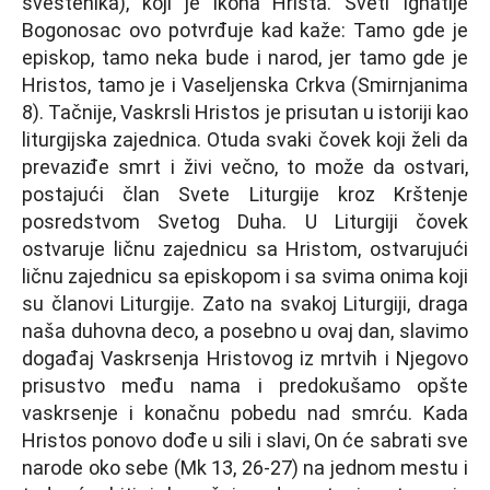
sveštenika), koji je ikona Hrista. Sveti Ignatije
Bogonosac ovo potvrđuje kad kaže: Tamo gde je
episkop, tamo neka bude i narod, jer tamo gde je
Hristos, tamo je i Vaselјenska Crkva (Smirnjanima
8). Tačnije, Vaskrsli Hristos je prisutan u istoriji kao
liturgijska zajednica. Otuda svaki čovek koji želi da
prevaziđe smrt i živi večno, to može da ostvari,
postajući član Svete Liturgije kroz Krštenje
posredstvom Svetog Duha. U Liturgiji čovek
ostvaruje ličnu zajednicu sa Hristom, ostvarujući
ličnu zajednicu sa episkopom i sa svima onima koji
su članovi Liturgije. Zato na svakoj Liturgiji, draga
naša duhovna deco, a posebno u ovaj dan, slavimo
događaj Vaskrsenja Hristovog iz mrtvih i Nјegovo
prisustvo među nama i predokušamo opšte
vaskrsenje i konačnu pobedu nad smrću. Kada
Hristos ponovo dođe u sili i slavi, On će sabrati sve
narode oko sebe (Mk 13, 26-27) na jednom mestu i