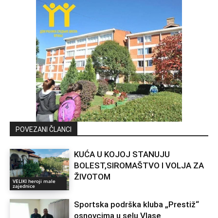
POVEZANI ČLANCI
KUĆA U KOJOJ STANUJU
BOLEST,SIROMAŠTVO I VOLJA ZA
ŽIVOTOM
VELIKI heroji male
zajednice
Sportska podrška kluba „Prestiž“
osnovcima u selu Vlase