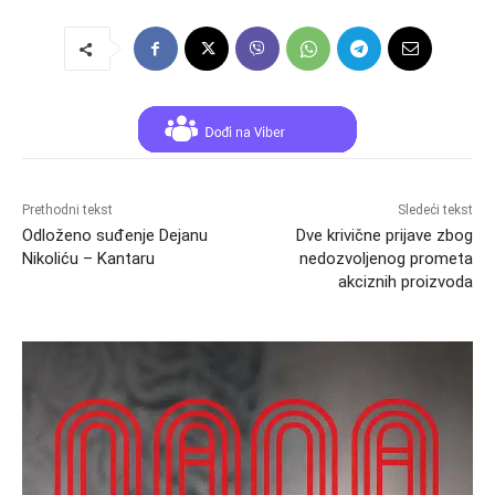
Prethodni tekst
Sledeći tekst
Odloženo suđenje Dejanu
Dve krivične prijave zbog
Nikoliću – Kantaru
nedozvolјenog prometa
akciznih proizvoda