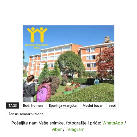
TAGS
Budi human
Eparhija vranjska
Modni bazar
vesti
Ženski solidarni front
Pošaljite nam Vaše snimke, fotografije i priče:
WhatsApp
/
Viber
/
Telegram
.