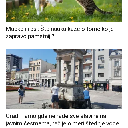
Mačke ili psi: Šta nauka kaže o tome ko je
zapravo pametniji?
Grad: Tamo gde ne rade sve slavine na
javnim česmama, reč je o meri štednje vode