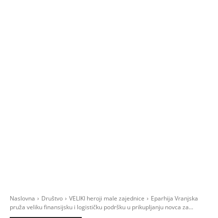
Naslovna
Društvo
VELIKI heroji male zajednice
Eparhija Vranjska
pruža veliku finansijsku i logističku podršku u prikupljanju novca za...