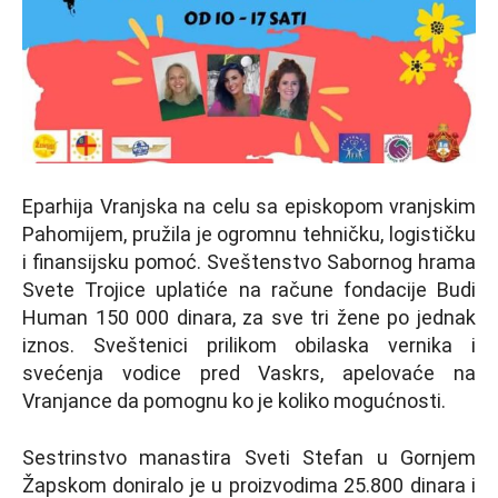
Eparhija Vranjska na celu sa episkopom vranjskim
Pahomijem, pružila je ogromnu tehničku, logističku
i finansijsku pomoć. Sveštenstvo Sabornog hrama
Svete Trojice uplatiće na račune fondacije Budi
Human 150 000 dinara, za sve tri žene po jednak
iznos. Sveštenici prilikom obilaska vernika i
svećenja vodice pred Vaskrs, apelovaće na
Vranjance da pomognu ko je koliko mogućnosti.
Sestrinstvo manastira Sveti Stefan u Gornjem
Žapskom doniralo je u proizvodima 25.800 dinara i