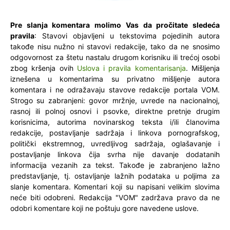
Pre slanja komentara molimo Vas da pročitate sledeća
pravila
: Stavovi objavljeni u tekstovima pojedinih autora
takođe nisu nužno ni stavovi redakcije, tako da ne snosimo
odgovornost za štetu nastalu drugom korisniku ili trećoj osobi
zbog kršenja ovih
Uslova i pravila komentarisanja
. Mišljenja
iznešena u komentarima su privatno mišljenje autora
komentara i ne odražavaju stavove redakcije portala VOM.
Strogo su zabranjeni: govor mržnje, uvrede na nacionalnoj,
rasnoj ili polnoj osnovi i psovke, direktne pretnje drugim
korisnicima, autorima novinarskog teksta i/ili članovima
redakcije, postavljanje sadržaja i linkova pornografskog,
politički ekstremnog, uvredljivog sadržaja, oglašavanje i
postavljanje linkova čija svrha nije davanje dodatanih
informacija vezanih za tekst. Takođe je zabranjeno lažno
predstavljanje, tj. ostavljanje lažnih podataka u poljima za
slanje komentara. Komentari koji su napisani velikim slovima
neće biti odobreni. Redakcija "VOM" zadržava pravo da ne
odobri komentare koji ne poštuju gore navedene uslove.