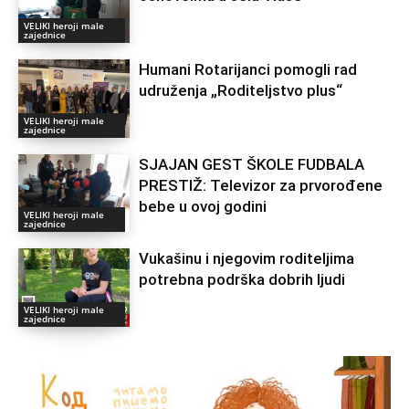
VELIKI heroji male
zajednice
Humani Rotarijanci pomogli rad
udruženja „Roditeljstvo plus“
VELIKI heroji male
zajednice
SJAJAN GEST ŠKOLE FUDBALA
PRESTIŽ: Televizor za prvorođene
bebe u ovoj godini
VELIKI heroji male
zajednice
Vukašinu i njegovim roditeljima
potrebna podrška dobrih ljudi
VELIKI heroji male
zajednice