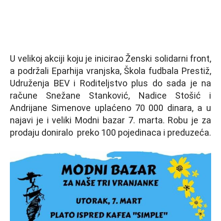
U velikoj akciji koju je inicirao Ženski solidarni front,
a podržali Eparhija vranjska, Škola fudbala Prestiž,
Udruženja BEV i Roditeljstvo plus do sada je na
račune Snežane Stanković, Nadice Stošić i
Andrijane Simenove uplaćeno 70 000 dinara, a u
najavi je i veliki Modni bazar 7. marta. Robu je za
prodaju doniralo preko 100 pojedinaca i preduzeća.