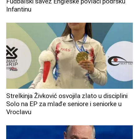
Fudbalski savez Engleske povlači podršku
Infantinu
Strelkinja Živković osvojila zlato u disciplini
Solo na EP za mlađe seniore i seniorke u
Vroclavu