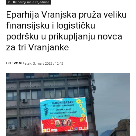
VELIKI heroji male zajednice
Eparhija Vranjska pruža veliku
finansijsku i logističku
podršku u prikupljanju novca
za tri Vranjanke
Od :
VOM
Petak, 3. mart 2023 : 12:45