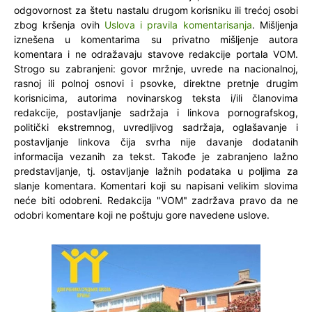
odgovornost za štetu nastalu drugom korisniku ili trećoj osobi
zbog kršenja ovih
Uslova i pravila komentarisanja
. Mišljenja
iznešena u komentarima su privatno mišljenje autora
komentara i ne odražavaju stavove redakcije portala VOM.
Strogo su zabranjeni: govor mržnje, uvrede na nacionalnoj,
rasnoj ili polnoj osnovi i psovke, direktne pretnje drugim
korisnicima, autorima novinarskog teksta i/ili članovima
redakcije, postavljanje sadržaja i linkova pornografskog,
politički ekstremnog, uvredljivog sadržaja, oglašavanje i
postavljanje linkova čija svrha nije davanje dodatanih
informacija vezanih za tekst. Takođe je zabranjeno lažno
predstavljanje, tj. ostavljanje lažnih podataka u poljima za
slanje komentara. Komentari koji su napisani velikim slovima
neće biti odobreni. Redakcija "VOM" zadržava pravo da ne
odobri komentare koji ne poštuju gore navedene uslove.