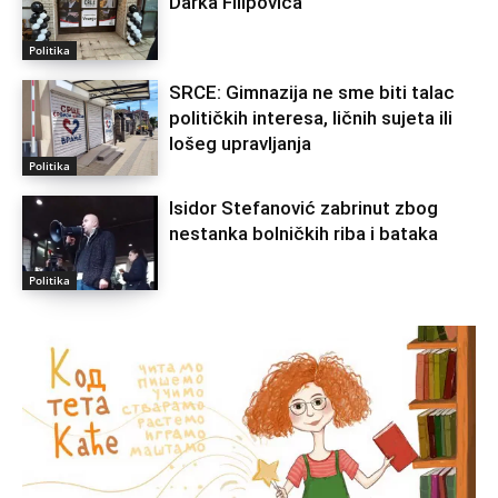
Darka Filipovića
Politika
SRCE: Gimnazija ne sme biti talac
političkih interesa, ličnih sujeta ili
lošeg upravljanja
Politika
Isidor Stefanović zabrinut zbog
nestanka bolničkih riba i bataka
Politika