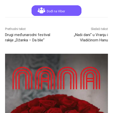
Prethodni tekst
Sledeći tekst
Drugi međunarodni festival
„Naši dani“ u Vranju i
rakije „Džanka – Da blie“
Vladičinom Hanu