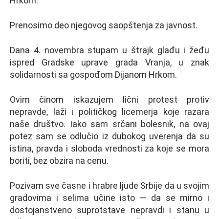
Hrkom.
Prenosimo deo njegovog saopštenja za javnost.
Dana 4. novembra stupam u štrajk glađu i žeđu
ispred Gradske uprave grada Vranja, u znak
solidarnosti sa gospođom Dijanom Hrkom.
Ovim činom iskazujem lični protest protiv
nepravde, laži i političkog licemerja koje razara
naše društvo. Iako sam srčani bolesnik, na ovaj
potez sam se odlučio iz dubokog uverenja da su
istina, pravda i sloboda vrednosti za koje se mora
boriti, bez obzira na cenu.
Pozivam sve časne i hrabre ljude Srbije da u svojim
gradovima i selima učine isto — da se mirno i
dostojanstveno suprotstave nepravdi i stanu u