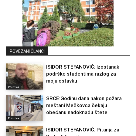
POVEZANI ČLANCI
ISIDOR STEFANOVIĆ: Izostanak
podrške studentima razlog za
moju ostavku
Politika
SRCE:Godinu dana nakon požara
meštani Mečkovca čekaju
obećanu nadoknadu štete
Politika
ISIDOR STEFANOVIĆ: Pitanja za