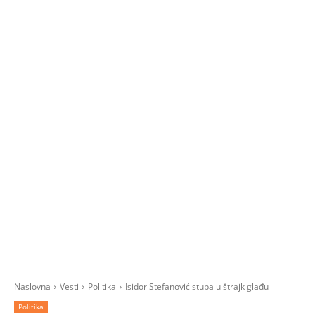
Naslovna
Vesti
Politika
Isidor Stefanović stupa u štrajk glađu
Politika