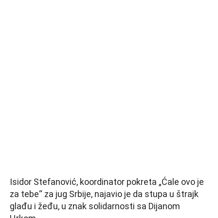
Isidor Stefanović, koordinator pokreta „Ćale ovo je
za tebe“ za jug Srbije, najavio je da stupa u štrajk
glađu i žeđu, u znak solidarnosti sa Dijanom