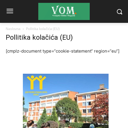
Naslovna
Pollitika kolačića (EU)
Pollitika kolačića (EU)
[cmplz-document type=“cookie-statement“ region=“eu“]