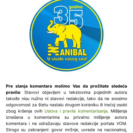
Pre slanja komentara molimo Vas da pročitate sledeća
pravila
: Stavovi objavljeni u tekstovima pojedinih autora
takođe nisu nužno ni stavovi redakcije, tako da ne snosimo
odgovornost za štetu nastalu drugom korisniku ili trećoj osobi
zbog kršenja ovih
Uslova i pravila komentarisanja
. Mišljenja
iznešena u komentarima su privatno mišljenje autora
komentara i ne odražavaju stavove redakcije portala VOM.
Strogo su zabranjeni: govor mržnje, uvrede na nacionalnoj,