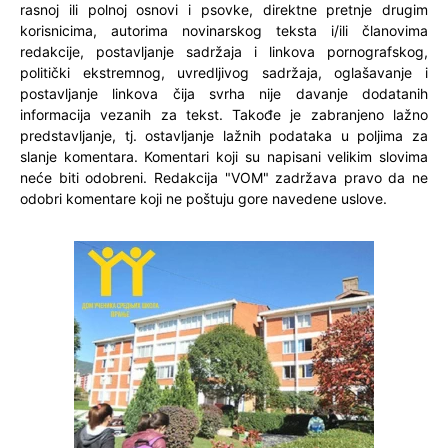
rasnoj ili polnoj osnovi i psovke, direktne pretnje drugim
korisnicima, autorima novinarskog teksta i/ili članovima
redakcije, postavljanje sadržaja i linkova pornografskog,
politički ekstremnog, uvredljivog sadržaja, oglašavanje i
postavljanje linkova čija svrha nije davanje dodatanih
informacija vezanih za tekst. Takođe je zabranjeno lažno
predstavljanje, tj. ostavljanje lažnih podataka u poljima za
slanje komentara. Komentari koji su napisani velikim slovima
neće biti odobreni. Redakcija "VOM" zadržava pravo da ne
odobri komentare koji ne poštuju gore navedene uslove.