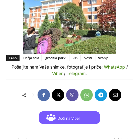
TAGS
Dečja sela
gradski park
SOS
vesti
Vranje
Pošaljite nam Vaše snimke, fotografije i priče:
WhatsApp
/
Viber
/
Telegram
.