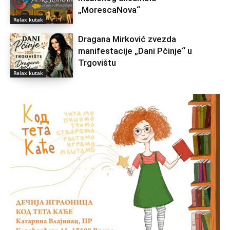
„MorescaNova“
Relax kutak
Dragana Mirković zvezda
manifestacije „Dani Pčinje“ u
Trgovištu
Relax kutak