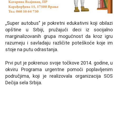
„Super autobus” je pokretni edukativni koji obilazi
opštine u Srbiji, pružajući deci iz socijalno
marginalizovanih grupa mogućnost da kroz igru
razumeju i savladaju različite poteškoće koje im
stoje na putu odrastanja.
Prvi put je pokrenuo svoje točkove 2014. godine, u
okviru Programa urgentne pomoći poplavljenim
područjima, koji je realizovala organizacija SOS
Dečija sela Srbija.