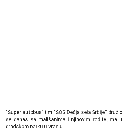
“Super autobus” tim “SOS Dečja sela Srbije“ družio
se danas sa mališanima i njihovim roditeljima u
gradskom parku u Vranju.