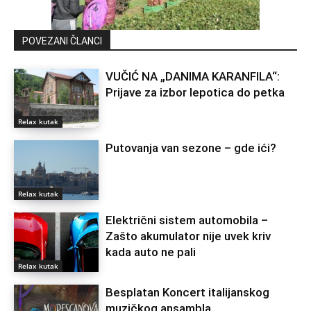
POVEZANI ČLANCI
VUČIĆ NA „DANIMA KARANFILA“:
Prijave za izbor lepotica do petka
Relax kutak
Putovanja van sezone – gde ići?
Relax kutak
Električni sistem automobila –
Zašto akumulator nije uvek kriv
kada auto ne pali
Relax kutak
Besplatan Koncert italijanskog
muzičkog ansambla