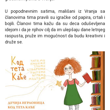
U popodnevnim satima, mališani iz Vranja sa
članovima tima pravili su igračke od papira, crtali i
bojili. Članovi tima kažu da su deca oduševljena
idejom i da je njihov cilj da im ulepšaju dane letnjeg
raspusta, pruže im mogućnost da budu kreativni i
druže se.