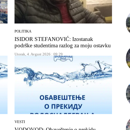
POLITIKA
ISIDOR STEFANOVIĆ: Izostanak
podrške studentima razlog za moju ostavku
Utorak, 4. Avgust 2026 : 09:29
VESTI
VODOVOD: Obaveštenje o prekidu