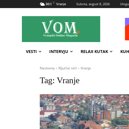
C
Subota, avgust 8, 2026
Uloguj
30.1
Vranje
VESTI
INTERVJU
RELAX KUTAK
KUH
Naslovna
Ključne reči
Vranje
Tag:
Vranje