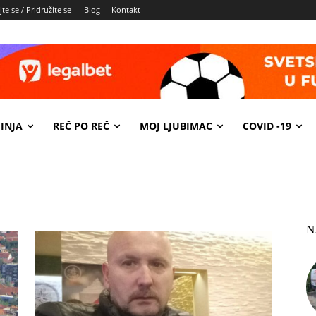
te se / Pridružite se
Blog
Kontakt
INJA
REČ PO REČ
MOJ LJUBIMAC
COVID -19
N