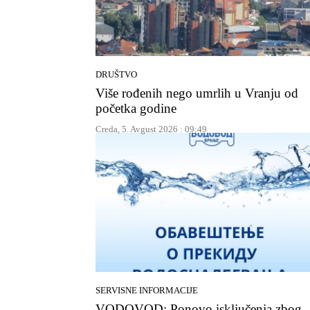
DRUŠTVO
Više rođenih nego umrlih u Vranju od
početka godine
Creda, 5. Avgust 2026 : 09:49
SERVISNE INFORMACIJE
VODOVOD: Ponovo isključenja zbog