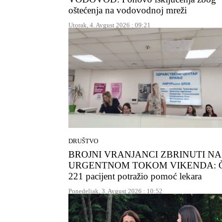
oštećenja na vodovodnoj mreži
Utorak, 4. Avgust 2026 : 09:21
DRUŠTVO
BROJNI VRANJANCI ZBRINUTI NA
URGENTNOM TOKOM VIKENDA: 
221 pacijent potražio pomoć lekara
Ponedeljak, 3. Avgust 2026 : 10:52