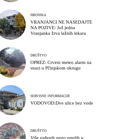
HRONIKA
VRANJANCI NE NASEDAJTE
NA POZIVE: Još jedna
Vranjanka žrva lažnih lekara
DRUŠTVO
OPREZ: Crveni meteo alarm na
snazi u Pčinjskom okrugu
SERVISNE INFORMACIJE
VODOVOD:Dve ulice bez vode
DRUŠTVO
Više rođenih nego umrlih u