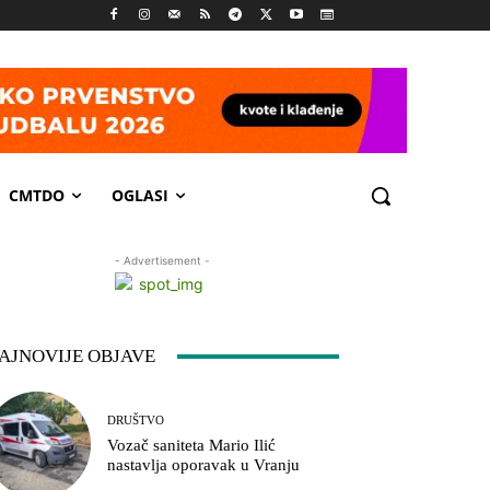
CMTDO
OGLASI
- Advertisement -
AJNOVIJE OBJAVE
DRUŠTVO
Vozač saniteta Mario Ilić
nastavlja oporavak u Vranju