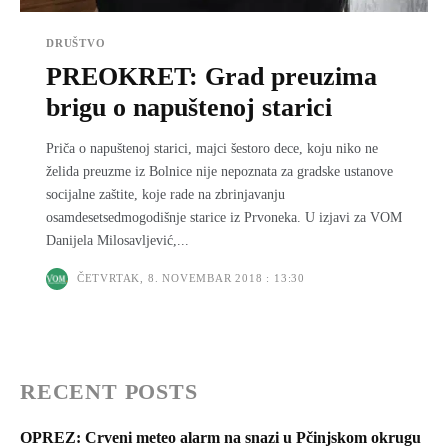
DRUŠTVO
PREOKRET: Grad preuzima
brigu o napuštenoj starici
Priča o napuštenoj starici, majci šestoro dece, koju niko ne
želida preuzme iz Bolnice nije nepoznata za gradske ustanove
socijalne zaštite, koje rade na zbrinjavanju
osamdesetsedmogodišnje starice iz Prvoneka. U izjavi za VOM
Danijela Milosavljević,...
ČETVRTAK, 8. NOVEMBAR 2018 : 13:30
RECENT POSTS
OPREZ: Crveni meteo alarm na snazi u Pčinjskom okrugu