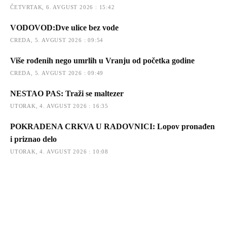
ČETVRTAK, 6. AVGUST 2026 : 15:42
VODOVOD:Dve ulice bez vode
CREDA, 5. AVGUST 2026 : 09:54
Više rođenih nego umrlih u Vranju od početka godine
CREDA, 5. AVGUST 2026 : 09:49
NESTAO PAS: Traži se maltezer
UTORAK, 4. AVGUST 2026 : 16:35
POKRADENA CRKVA U RADOVNICI: Lopov pronađen
i priznao delo
UTORAK, 4. AVGUST 2026 : 10:08