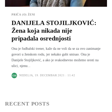
PRIČA (O) ŽENI
DANIJELA STOJILJKOVIĆ:
Žena koja nikada nije
pripadala osrednjosti
Ona je fudbalski trener, kaže da ne voli da se za ovo zanimanje
govori u ženskom rodu, jer nekako gubi smisao. Ona je
Danijele Stojiljković, a ako je svakodnevno možemo sresti na
ulici, njenu...
NEDELJA, 19. DECEMBAR 2021 : 11:42
RECENT POSTS